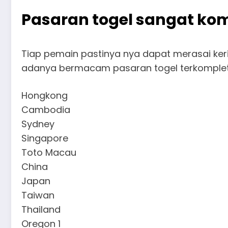
Pasaran togel sangat ko
Tiap pemain pastinya nya dapat merasai ke
adanya bermacam pasaran togel terkomplet y
Hongkong
Cambodia
Sydney
Singapore
Toto Macau
China
Japan
Taiwan
Thailand
Oregon 1