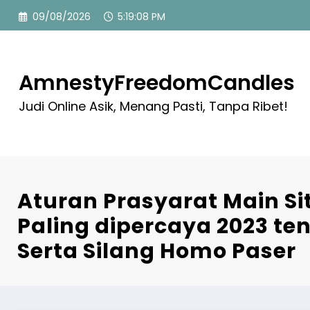
Skip
09/08/2026
5:19:09 PM
to
content
AmnestyFreedomCandles
Judi Online Asik, Menang Pasti, Tanpa Ribet!
Aturan Prasyarat Main Si
Paling dipercaya 2023 te
Serta Silang Homo Paser