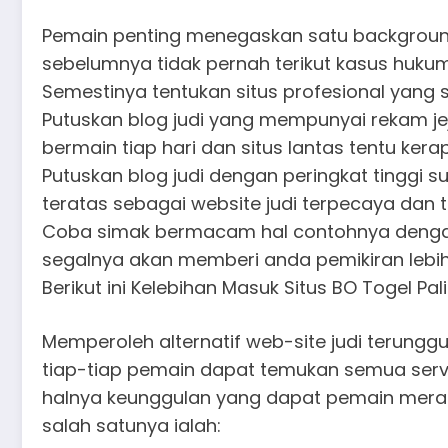
Pemain penting menegaskan satu background
sebelumnya tidak pernah terikut kasus hukum 
Semestinya tentukan situs profesional yang
Putuskan blog judi yang mempunyai rekam jeja
bermain tiap hari dan situs lantas tentu ke
Putuskan blog judi dengan peringkat tinggi 
teratas sebagai website judi terpecaya dan t
Coba simak bermacam hal contohnya dengan 
segalnya akan memberi anda pemikiran lebih
Berikut ini Kelebihan Masuk Situs BO Togel P
Memperoleh alternatif web-site judi terungg
tiap-tiap pemain dapat temukan semua servi
halnya keunggulan yang dapat pemain meras
salah satunya ialah: