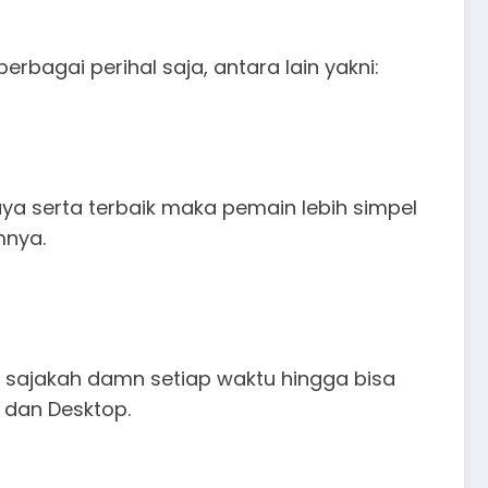
rbagai perihal saja, antara lain yakni:
ya serta terbaik maka pemain lebih simpel
mnya.
a sajakah damn setiap waktu hingga bisa
 dan Desktop.