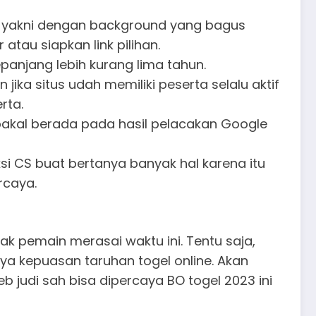
a yakni dengan background yang bagus
tau siapkan link pilihan.
anjang lebih kurang lima tahun.
ika situs udah memiliki peserta selalu aktif
rta.
 bakal berada pada hasil pelacakan Google
 CS buat bertanya banyak hal karena itu
rcaya.
k pemain merasai waktu ini. Tentu saja,
a kepuasan taruhan togel online. Akan
udi sah bisa dipercaya BO togel 2023 ini