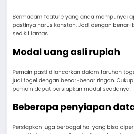
Bermacam feature yang anda mempunyai apa p
pastinya harus konstan. Jadi dengan benar-
sedikit lantas.
Modal uang asli rupiah
Pemain pasti dilancarkan dalam taruhan tog
judi togel dengan benar-benar ringan. Cukup 
pemain dapat persiapkan modal seadanya.
Beberapa penyiapan dat
Persiapkan juga berbagai hal yang bisa dip