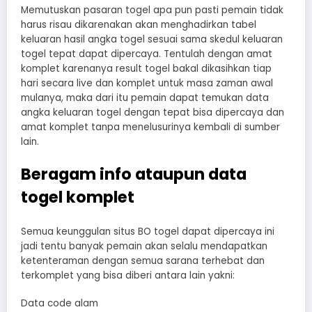
Memutuskan pasaran togel apa pun pasti pemain tidak
harus risau dikarenakan akan menghadirkan tabel
keluaran hasil angka togel sesuai sama skedul keluaran
togel tepat dapat dipercaya. Tentulah dengan amat
komplet karenanya result togel bakal dikasihkan tiap
hari secara live dan komplet untuk masa zaman awal
mulanya, maka dari itu pemain dapat temukan data
angka keluaran togel dengan tepat bisa dipercaya dan
amat komplet tanpa menelusurinya kembali di sumber
lain.
Beragam info ataupun data
togel komplet
Semua keunggulan situs BO togel dapat dipercaya ini
jadi tentu banyak pemain akan selalu mendapatkan
ketenteraman dengan semua sarana terhebat dan
terkomplet yang bisa diberi antara lain yakni:
Data code alam