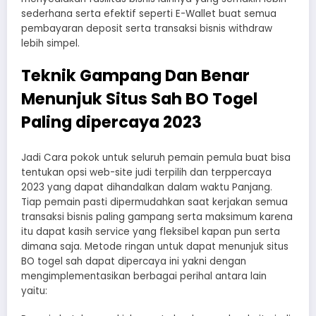
sederhana serta efektif seperti E-Wallet buat semua
pembayaran deposit serta transaksi bisnis withdraw
lebih simpel.
Teknik Gampang Dan Benar
Menunjuk Situs Sah BO Togel
Paling dipercaya 2023
Jadi Cara pokok untuk seluruh pemain pemula buat bisa
tentukan opsi web-site judi terpilih dan terppercaya
2023 yang dapat dihandalkan dalam waktu Panjang.
Tiap pemain pasti dipermudahkan saat kerjakan semua
transaksi bisnis paling gampang serta maksimum karena
itu dapat kasih service yang fleksibel kapan pun serta
dimana saja. Metode ringan untuk dapat menunjuk situs
BO togel sah dapat dipercaya ini yakni dengan
mengimplementasikan berbagai perihal antara lain
yaitu: