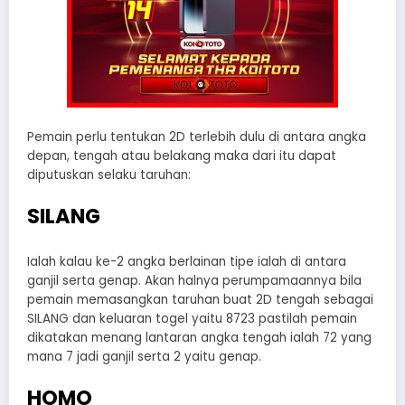
Pemain perlu tentukan 2D terlebih dulu di antara angka
depan, tengah atau belakang maka dari itu dapat
diputuskan selaku taruhan:
SILANG
Ialah kalau ke-2 angka berlainan tipe ialah di antara
ganjil serta genap. Akan halnya perumpamaannya bila
pemain memasangkan taruhan buat 2D tengah sebagai
SILANG dan keluaran togel yaitu 8723 pastilah pemain
dikatakan menang lantaran angka tengah ialah 72 yang
mana 7 jadi ganjil serta 2 yaitu genap.
HOMO