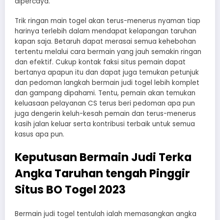
dipercaya.
Trik ringan main togel akan terus-menerus nyaman tiap
harinya terlebih dalam mendapat kelapangan taruhan
kapan saja. Betaruh dapat merasai semua kehebohan
tertentu melalui cara bermain yang jauh semakin ringan
dan efektif. Cukup kontak faksi situs pemain dapat
bertanya apapun itu dan dapat juga temukan petunjuk
dan pedoman langkah bermain judi togel lebih komplet
dan gampang dipahami. Tentu, pemain akan temukan
keluasaan pelayanan CS terus beri pedoman apa pun
juga dengerin keluh-kesah pemain dan terus-menerus
kasih jalan keluar serta kontribusi terbaik untuk semua
kasus apa pun.
Keputusan Bermain Judi Terka
Angka Taruhan tengah Pinggir
Situs BO Togel 2023
Bermain judi togel tentulah ialah memasangkan angka