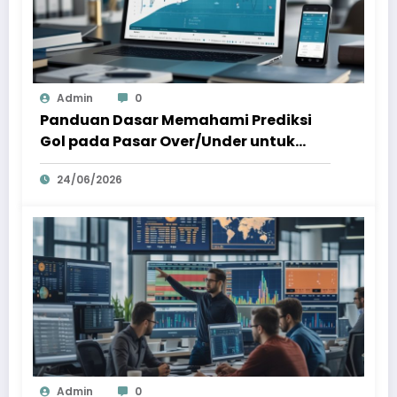
Admin
0
Panduan Dasar Memahami Prediksi
Gol pada Pasar Over/Under untuk
Pemula
24/06/2026
Admin
0