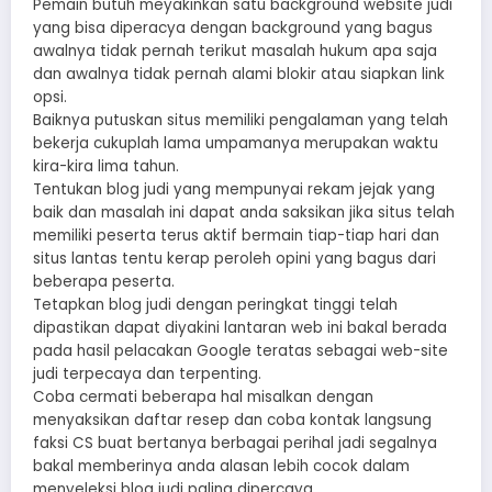
Pemain butuh meyakinkan satu background website judi
yang bisa diperacya dengan background yang bagus
awalnya tidak pernah terikut masalah hukum apa saja
dan awalnya tidak pernah alami blokir atau siapkan link
opsi.
Baiknya putuskan situs memiliki pengalaman yang telah
bekerja cukuplah lama umpamanya merupakan waktu
kira-kira lima tahun.
Tentukan blog judi yang mempunyai rekam jejak yang
baik dan masalah ini dapat anda saksikan jika situs telah
memiliki peserta terus aktif bermain tiap-tiap hari dan
situs lantas tentu kerap peroleh opini yang bagus dari
beberapa peserta.
Tetapkan blog judi dengan peringkat tinggi telah
dipastikan dapat diyakini lantaran web ini bakal berada
pada hasil pelacakan Google teratas sebagai web-site
judi terpecaya dan terpenting.
Coba cermati beberapa hal misalkan dengan
menyaksikan daftar resep dan coba kontak langsung
faksi CS buat bertanya berbagai perihal jadi segalnya
bakal memberinya anda alasan lebih cocok dalam
menyeleksi blog judi paling dipercaya.