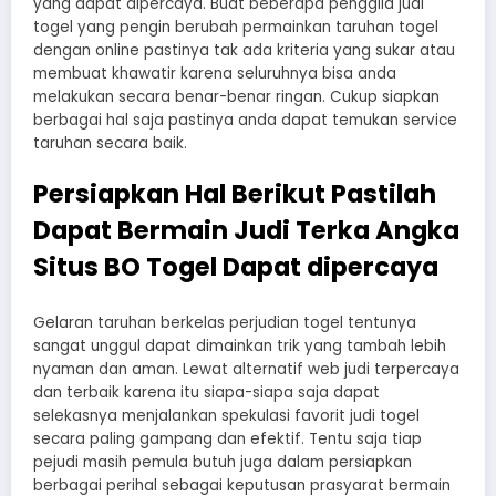
yang dapat dipercaya. Buat beberapa penggila judi
togel yang pengin berubah permainkan taruhan togel
dengan online pastinya tak ada kriteria yang sukar atau
membuat khawatir karena seluruhnya bisa anda
melakukan secara benar-benar ringan. Cukup siapkan
berbagai hal saja pastinya anda dapat temukan service
taruhan secara baik.
Persiapkan Hal Berikut Pastilah
Dapat Bermain Judi Terka Angka
Situs BO Togel Dapat dipercaya
Gelaran taruhan berkelas perjudian togel tentunya
sangat unggul dapat dimainkan trik yang tambah lebih
nyaman dan aman. Lewat alternatif web judi terpercaya
dan terbaik karena itu siapa-siapa saja dapat
selekasnya menjalankan spekulasi favorit judi togel
secara paling gampang dan efektif. Tentu saja tiap
pejudi masih pemula butuh juga dalam persiapkan
berbagai perihal sebagai keputusan prasyarat bermain