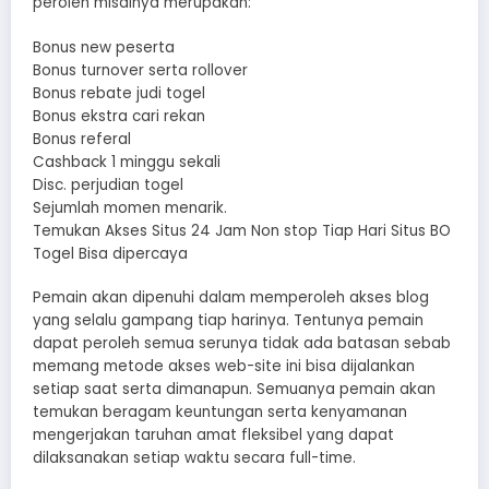
peroleh misalnya merupakan:
Bonus new peserta
Bonus turnover serta rollover
Bonus rebate judi togel
Bonus ekstra cari rekan
Bonus referal
Cashback 1 minggu sekali
Disc. perjudian togel
Sejumlah momen menarik.
Temukan Akses Situs 24 Jam Non stop Tiap Hari Situs BO
Togel Bisa dipercaya
Pemain akan dipenuhi dalam memperoleh akses blog
yang selalu gampang tiap harinya. Tentunya pemain
dapat peroleh semua serunya tidak ada batasan sebab
memang metode akses web-site ini bisa dijalankan
setiap saat serta dimanapun. Semuanya pemain akan
temukan beragam keuntungan serta kenyamanan
mengerjakan taruhan amat fleksibel yang dapat
dilaksanakan setiap waktu secara full-time.