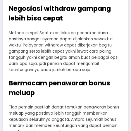
Negosiasi withdraw gampang
lebih bisa cepat
Metode simpel Saat akan lakukan penarikan dana
pastinya sangat nyaman dapat dijalankan sewaktu-
waktu. Pelayanan withdraw dapat dikerjakan begitu
gampang serta lebiih cepat yakni lewat cara paling
tangguh yakni dengan begitu aman buat pelbagai opsi
bank apa saja, jadi pemain dapat mengambil
keuntungannya pada jumlah berapa saja.
Bermacam penawaran bonus
meluap
Tiap pemain pastilah dapat temukan penawaran bonus
meluap yang pastinya lebih tangguh memberikan
kepuasan seluruhnya anggota. Antara sejumlah bonus
menarik dan memberi keuntungan yang dapat pemain