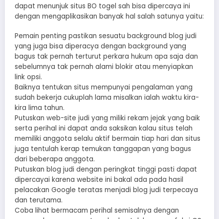
dapat menunjuk situs BO togel sah bisa dipercaya ini
dengan mengaplikasikan banyak hal salah satunya yaitu:
Pemain penting pastikan sesuatu background blog judi
yang juga bisa diperacya dengan background yang
bagus tak pernah terturut perkara hukum apa saja dan
sebelumnya tak pernah alami blokir atau menyiapkan
link opsi.
Baiknya tentukan situs mempunyai pengalaman yang
sudah bekerja cukuplah lama misalkan ialah waktu kira-
kira lima tahun.
Putuskan web-site judi yang miliki rekam jejak yang baik
serta perihal ini dapat anda saksikan kalau situs telah
memiliki anggota selalu aktif bermain tiap hari dan situs
juga tentulah kerap temukan tanggapan yang bagus
dari beberapa anggota.
Putuskan blog judi dengan peringkat tinggi pasti dapat
dipercayai karena website ini bakal ada pada hasil
pelacakan Google teratas menjadi blog judi terpecaya
dan terutama.
Coba lihat bermacam perihal semisalnya dengan