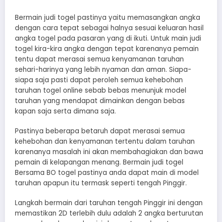
Bermain judi togel pastinya yaitu memasangkan angka
dengan cara tepat sebagai halnya sesuai keluaran hasil
angka togel pada pasaran yang di ikuti. Untuk main judi
togel kira-kira angka dengan tepat karenanya pemain
tentu dapat merasai semua kenyamanan taruhan
sehari-harinya yang lebih nyaman dan aman. Siapa-
siapa saja pasti dapat peroleh semua kehebohan
taruhan togel online sebab bebas menunjuk model
taruhan yang mendapat dimainkan dengan bebas
kapan saja serta dimana saja.
Pastinya beberapa betaruh dapat merasai semua
kehebohan dan kenyamanan tertentu dalam taruhan
karenanya masalah ini akan membahagiakan dan bawa
pemain di kelapangan menang. Bermain judi togel
Bersama BO togel pastinya anda dapat main di model
taruhan apapun itu termask seperti tengah Pinggir.
Langkah bermain dari taruhan tengah Pinggir ini dengan
memastikan 2D terlebih dulu adalah 2 angka berturutan