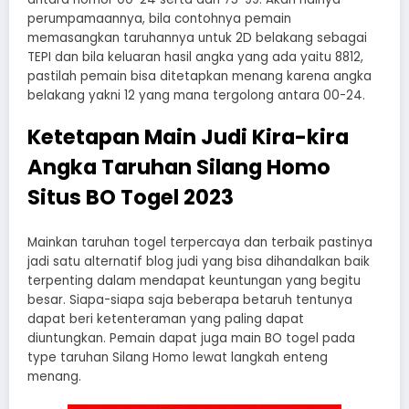
perumpamaannya, bila contohnya pemain
memasangkan taruhannya untuk 2D belakang sebagai
TEPI dan bila keluaran hasil angka yang ada yaitu 8812,
pastilah pemain bisa ditetapkan menang karena angka
belakang yakni 12 yang mana tergolong antara 00-24.
Ketetapan Main Judi Kira-kira
Angka Taruhan Silang Homo
Situs BO Togel 2023
Mainkan taruhan togel terpercaya dan terbaik pastinya
jadi satu alternatif blog judi yang bisa dihandalkan baik
terpenting dalam mendapat keuntungan yang begitu
besar. Siapa-siapa saja beberapa betaruh tentunya
dapat beri ketenteraman yang paling dapat
diuntungkan. Pemain dapat juga main BO togel pada
type taruhan Silang Homo lewat langkah enteng
menang.