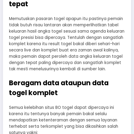
tepat
Memutuskan pasaran togel apapun itu pastinya pemain
tidak butuh risau lantaran akan memperlihatkan tabel
keluaran hasil angka togel sesuai sama agenda keluaran
togel presisi bisa dipercaya. Tentulah dengan sangatlah
komplet karena itu result togel bakal diberi sehari-hari
secara live dan komplet buat era zaman awal kalinya,
maka pemain dapat peroleh data angka keluaran togel
dengan tepat paling dipercaya dan sangatlah komplet
tak mesti menelusurinya kembali di sumber lain.
Beragam data ataupun data
togel komplet
Semua kelebihan situs BO togel dapat dipercaya ini
karena itu tentunya banyak pemain bakal selalu
mendapatkan ketenteraman dengan semua layanan
terhebat serta terkomplet yang bisa dikasihkan salah
satunya yakni: