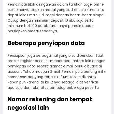
Pemain pastilah diringankan dalam taruhan togel online
cukup hanya siapkan modal yang sedikit saja karena itu
dapat lekas main judi togel dengan benar-benar simpel.
Cukup dengan minimum deposit 10 ribu saja serta
minimum bet 100 perak karenanya pemain dapat
persiapkan modal seadanya.
Beberapa penyiapan data
Persiapkan juga berbagai hal yang bisa diperlukan Saat
proses register account mmber baru antara lain dengan
penyiapan data seperti alamat e mail perlu dibuaat di
account Yahoo maupun Gmail. Pemain pula penting miliki
nomor contact yang terus aktif untuk bisa dikontak
kapan pun karena itu ke-2 nya sebagai alat verifikasi
apa saja dari faksi situs terhadap beberapa peserta.
Nomor rekening dan tempat
negosiasi lain