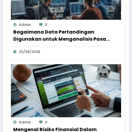
Admin
0
Bagaimana Data Pertandingan
Digunakan untuk Menganalisis Pasar
1X2 di Industri Perjudian
23/06/2026
Admin
0
Mengenal Risiko Finansial Dalam