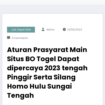
Judi Sepak Bola
Admin
13/05/2023
0 Comments
Aturan Prasyarat Main
Situs BO Togel Dapat
dipercaya 2023 tengah
Pinggir Serta Silang
Homo Hulu Sungai
Tengah