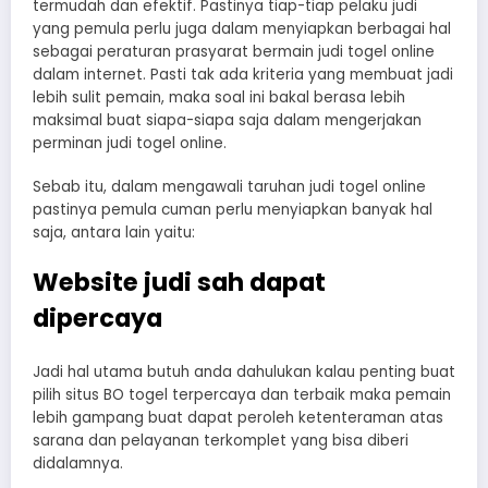
termudah dan efektif. Pastinya tiap-tiap pelaku judi
yang pemula perlu juga dalam menyiapkan berbagai hal
sebagai peraturan prasyarat bermain judi togel online
dalam internet. Pasti tak ada kriteria yang membuat jadi
lebih sulit pemain, maka soal ini bakal berasa lebih
maksimal buat siapa-siapa saja dalam mengerjakan
perminan judi togel online.
Sebab itu, dalam mengawali taruhan judi togel online
pastinya pemula cuman perlu menyiapkan banyak hal
saja, antara lain yaitu:
Website judi sah dapat
dipercaya
Jadi hal utama butuh anda dahulukan kalau penting buat
pilih situs BO togel terpercaya dan terbaik maka pemain
lebih gampang buat dapat peroleh ketenteraman atas
sarana dan pelayanan terkomplet yang bisa diberi
didalamnya.