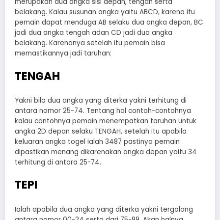
merupakan dua angka sisi depan, tengah serta
belakang. Kalau susunan angka yaitu ABCD, karena itu
pemain dapat menduga AB selaku dua angka depan, BC
jadi dua angka tengah adan CD jadi dua angka
belakang. Karenanya setelah itu pemain bisa
memastikannya jadi taruhan:
TENGAH
Yakni bila dua angka yang diterka yakni terhitung di
antara nomor 25-74. Tentang hal contoh-contohnya
kalau contohnya pemain menempatkan taruhan untuk
angka 2D depan selaku TENGAH, setelah itu apabila
keluaran angka togel ialah 3487 pastinya pemain
dipastikan menang dikarenakan angka depan yaitu 34
terhitung di antara 25-74.
TEPI
Ialah apabila dua angka yang diterka yakni tergolong
antara nomor 00-24 serta dari 75-99. Akan halnya