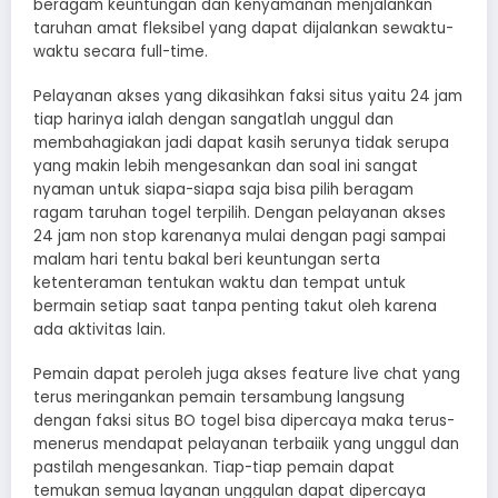
beragam keuntungan dan kenyamanan menjalankan
taruhan amat fleksibel yang dapat dijalankan sewaktu-
waktu secara full-time.
Pelayanan akses yang dikasihkan faksi situs yaitu 24 jam
tiap harinya ialah dengan sangatlah unggul dan
membahagiakan jadi dapat kasih serunya tidak serupa
yang makin lebih mengesankan dan soal ini sangat
nyaman untuk siapa-siapa saja bisa pilih beragam
ragam taruhan togel terpilih. Dengan pelayanan akses
24 jam non stop karenanya mulai dengan pagi sampai
malam hari tentu bakal beri keuntungan serta
ketenteraman tentukan waktu dan tempat untuk
bermain setiap saat tanpa penting takut oleh karena
ada aktivitas lain.
Pemain dapat peroleh juga akses feature live chat yang
terus meringankan pemain tersambung langsung
dengan faksi situs BO togel bisa dipercaya maka terus-
menerus mendapat pelayanan terbaiik yang unggul dan
pastilah mengesankan. Tiap-tiap pemain dapat
temukan semua layanan unggulan dapat dipercaya