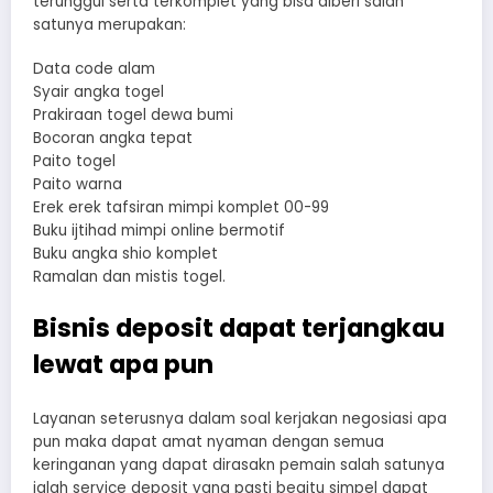
terunggul serta terkomplet yang bisa diberi salah
satunya merupakan:
Data code alam
Syair angka togel
Prakiraan togel dewa bumi
Bocoran angka tepat
Paito togel
Paito warna
Erek erek tafsiran mimpi komplet 00-99
Buku ijtihad mimpi online bermotif
Buku angka shio komplet
Ramalan dan mistis togel.
Bisnis deposit dapat terjangkau
lewat apa pun
Layanan seterusnya dalam soal kerjakan negosiasi apa
pun maka dapat amat nyaman dengan semua
keringanan yang dapat dirasakn pemain salah satunya
ialah service deposit yang pasti begitu simpel dapat