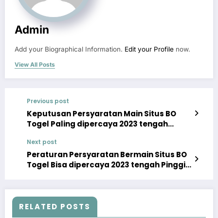
Admin
Add your Biographical Information.
Edit your Profile
now.
View All Posts
Previous post
Keputusan Persyaratan Main Situs BO
Togel Paling dipercaya 2023 tengah
Pinggir Dan Silang Homo Kubu
Next post
Peraturan Persyaratan Bermain Situs BO
Togel Bisa dipercaya 2023 tengah Pinggir
Serta Silang Homo Barito Selatan
RELATED POSTS