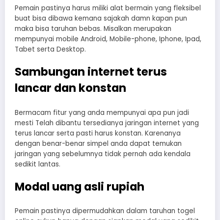
Pemain pastinya harus miliki alat bermain yang fleksibel
buat bisa dibawa kemana sajakah damn kapan pun
maka bisa taruhan bebas. Misalkan merupakan
mempunyai mobile Android, Mobile-phone, Iphone, Ipad,
Tabet serta Desktop.
Sambungan internet terus
lancar dan konstan
Bermacam fitur yang anda mempunyai apa pun jadi
mesti Telah dibantu tersedianya jaringan internet yang
terus lancar serta pasti harus konstan. Karenanya
dengan benar-benar simpel anda dapat temukan
jaringan yang sebelumnya tidak pernah ada kendala
sedikit lantas.
Modal uang asli rupiah
Pemain pastinya dipermudahkan dalam taruhan togel