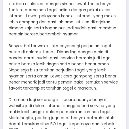
kini bisa dijalankan dengan simpel lewat tersedianya
feature permainan togel online dengan pakai akses
internet. Lewat pelayanan koneksi internet yang makin
lebih gampang dan pastilah amat efisien dikerjakan
dimana saja serta kapan pun jadi sudah pasti membuat
pemain berasa bertambah nyaman.
Banyak bettor waktu ini menyenangi perjudian togel
online di dalam internet. Dibanding dengan main di
bandar darat, sudah pasti service bermain judi togel
online berasa lebih ringan serta benar-benar aman.
Siapa saja bisa taruhan perjudian togel yang lebih
nyaman serta aman. Lewat cara gampang serta benar-
benar menarik jadi tentu pemain bakal temukan service
favorit terkomplet taruhan togel dimanapun.
Ditambah lagi sekarang ini secara adanya banyak
website judi dalam internet sanggup beri service yang
makin lebih unggul dalam permainkan taruhan togel.
Meski begitu, penting juga buat banyak betaruh untuk
dapat temukan situs BO togel terpercaya dan terbaik