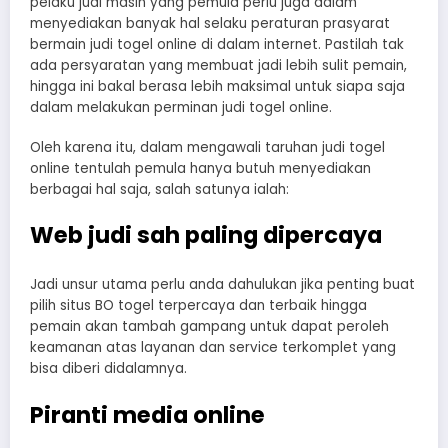
pelaku judi masih yang pemula perlu juga dalam
menyediakan banyak hal selaku peraturan prasyarat
bermain judi togel online di dalam internet. Pastilah tak
ada persyaratan yang membuat jadi lebih sulit pemain,
hingga ini bakal berasa lebih maksimal untuk siapa saja
dalam melakukan perminan judi togel online.
Oleh karena itu, dalam mengawali taruhan judi togel
online tentulah pemula hanya butuh menyediakan
berbagai hal saja, salah satunya ialah:
Web judi sah paling dipercaya
Jadi unsur utama perlu anda dahulukan jika penting buat
pilih situs BO togel terpercaya dan terbaik hingga
pemain akan tambah gampang untuk dapat peroleh
keamanan atas layanan dan service terkomplet yang
bisa diberi didalamnya.
Piranti media online