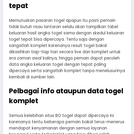
tepat
Memutuskan pasaran togel apapun itu pasti pemain
tidak butuh risau lantaran selalu akan tampilkan tabel
keluaran hasil angka togel sama dengan skedul keluaran
togel tepat bisa dipercaya. Tentu saja dengan
sangatlah komplet karenanya result togel bakal
dikasihkan tiap-tiap hari secara live dan komplet untuk
era zaman awal kalinya, hingga pemain dapat peroleh
data angka keluaran togel dengan tepat paling
dipercaya serta sangatlah komplet tanpa menelusurinya
kembali di sumber lain.
Pelbagai info ataupun data togel
komplet
Semua kelebihan situs BO togel dapat dipercaya ini
karenanya tentu beberapa pemain bakal terus-menerus
mendapat kenyamanan dengan semua layanan