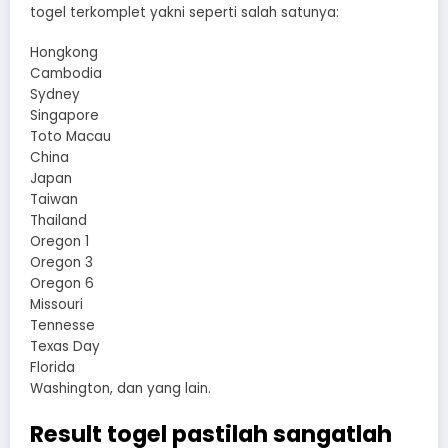
togel terkomplet yakni seperti salah satunya:
Hongkong
Cambodia
Sydney
Singapore
Toto Macau
China
Japan
Taiwan
Thailand
Oregon 1
Oregon 3
Oregon 6
Missouri
Tennesse
Texas Day
Florida
Washington, dan yang lain.
Result togel pastilah sangatlah