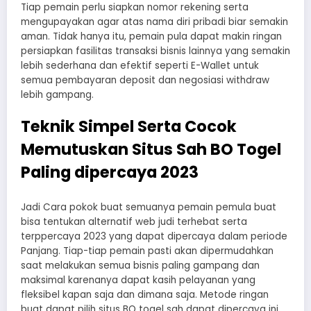
Tiap pemain perlu siapkan nomor rekening serta
mengupayakan agar atas nama diri pribadi biar semakin
aman. Tidak hanya itu, pemain pula dapat makin ringan
persiapkan fasilitas transaksi bisnis lainnya yang semakin
lebih sederhana dan efektif seperti E-Wallet untuk
semua pembayaran deposit dan negosiasi withdraw
lebih gampang.
Teknik Simpel Serta Cocok
Memutuskan Situs Sah BO Togel
Paling dipercaya 2023
Jadi Cara pokok buat semuanya pemain pemula buat
bisa tentukan alternatif web judi terhebat serta
terppercaya 2023 yang dapat dipercaya dalam periode
Panjang. Tiap-tiap pemain pasti akan dipermudahkan
saat melakukan semua bisnis paling gampang dan
maksimal karenanya dapat kasih pelayanan yang
fleksibel kapan saja dan dimana saja. Metode ringan
buat dapat pilih situs BO togel sah dapat dipercaya ini