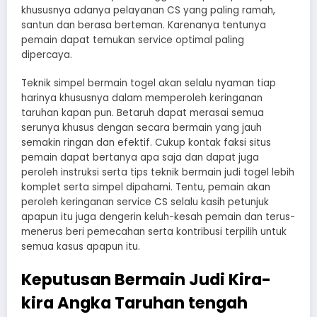
khususnya adanya pelayanan CS yang paling ramah,
santun dan berasa berteman. Karenanya tentunya
pemain dapat temukan service optimal paling
dipercaya.
Teknik simpel bermain togel akan selalu nyaman tiap
harinya khususnya dalam memperoleh keringanan
taruhan kapan pun. Betaruh dapat merasai semua
serunya khusus dengan secara bermain yang jauh
semakin ringan dan efektif. Cukup kontak faksi situs
pemain dapat bertanya apa saja dan dapat juga
peroleh instruksi serta tips teknik bermain judi togel lebih
komplet serta simpel dipahami. Tentu, pemain akan
peroleh keringanan service CS selalu kasih petunjuk
apapun itu juga dengerin keluh-kesah pemain dan terus-
menerus beri pemecahan serta kontribusi terpilih untuk
semua kasus apapun itu.
Keputusan Bermain Judi Kira-
kira Angka Taruhan tengah