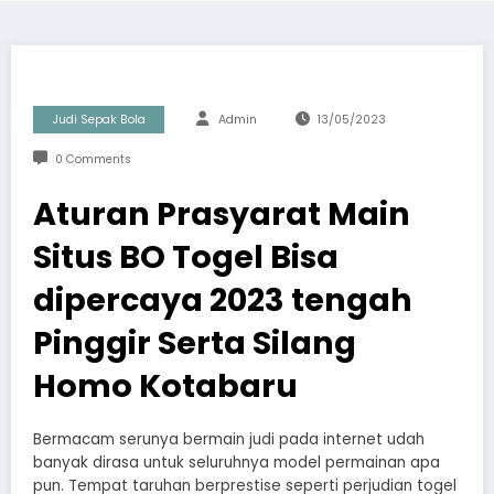
Judi Sepak Bola
Admin
13/05/2023
0 Comments
Aturan Prasyarat Main
Situs BO Togel Bisa
dipercaya 2023 tengah
Pinggir Serta Silang
Homo Kotabaru
Bermacam serunya bermain judi pada internet udah
banyak dirasa untuk seluruhnya model permainan apa
pun. Tempat taruhan berprestise seperti perjudian togel