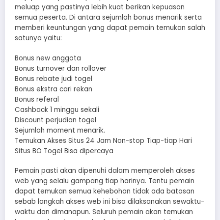
meluap yang pastinya lebih kuat berikan kepuasan
semua peserta. Di antara sejumlah bonus menarik serta
memberi keuntungan yang dapat pemain temukan salah
satunya yaitu:
Bonus new anggota
Bonus turnover dan rollover
Bonus rebate judi togel
Bonus ekstra cari rekan
Bonus referal
Cashback 1 minggu sekali
Discount perjudian togel
Sejumlah moment menarik.
Temukan Akses Situs 24 Jam Non-stop Tiap-tiap Hari
Situs BO Togel Bisa dipercaya
Pemain pasti akan dipenuhi dalam memperoleh akses
web yang selalu gampang tiap harinya. Tentu pemain
dapat temukan semua kehebohan tidak ada batasan
sebab langkah akses web ini bisa dilaksanakan sewaktu-
waktu dan dimanapun. Seluruh pemain akan temukan