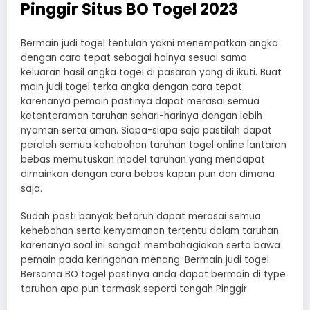
Pinggir Situs BO Togel 2023
Bermain judi togel tentulah yakni menempatkan angka
dengan cara tepat sebagai halnya sesuai sama
keluaran hasil angka togel di pasaran yang di ikuti. Buat
main judi togel terka angka dengan cara tepat
karenanya pemain pastinya dapat merasai semua
ketenteraman taruhan sehari-harinya dengan lebih
nyaman serta aman. Siapa-siapa saja pastilah dapat
peroleh semua kehebohan taruhan togel online lantaran
bebas memutuskan model taruhan yang mendapat
dimainkan dengan cara bebas kapan pun dan dimana
saja.
Sudah pasti banyak betaruh dapat merasai semua
kehebohan serta kenyamanan tertentu dalam taruhan
karenanya soal ini sangat membahagiakan serta bawa
pemain pada keringanan menang. Bermain judi togel
Bersama BO togel pastinya anda dapat bermain di type
taruhan apa pun termask seperti tengah Pinggir.