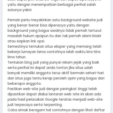
yaitu dengan menempatkan berbagai perihal salah
satunya yakni:
Pemain perlu meyakinkan satu background website judi
yang benar-benar bisa diperacya yaitu dengan
background yang bagus awalnya tidak pernah terturut
masalah hukum apapun itu dan tak pernah alami blokir
atau siapkan link opsi.
Semestinya tentukan situs eksper yang memang telah
bekerja lumayan lama contohnya ialah waktu kira-kira
lima tahun.
Tentukan blog judi yang punyai rekam jejak yang baik
serta perihal ini dapat anda tonton jika situs udah
banyak memiliki anggota terus aktif bermain sehari-hari
dan situs juga tentu kerap peroleh opini yang bagus dari
beberapa anggota.
Pastikan web-site judi dengan peringkat tinggi telah
dipastikan dapat diakui lantaran web-site ini akan ada
pada hasil pelacakan Google teratas menjadi web-site
judi terpecaya serta terpenting.
Coba simak beragam hal contohnya dengan lihat daftar