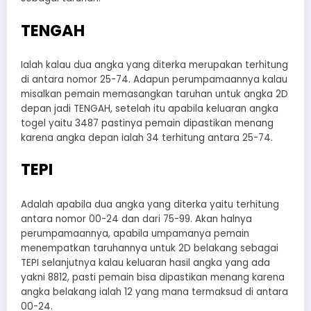
TENGAH
Ialah kalau dua angka yang diterka merupakan terhitung
di antara nomor 25-74. Adapun perumpamaannya kalau
misalkan pemain memasangkan taruhan untuk angka 2D
depan jadi TENGAH, setelah itu apabila keluaran angka
togel yaitu 3487 pastinya pemain dipastikan menang
karena angka depan ialah 34 terhitung antara 25-74.
TEPI
Adalah apabila dua angka yang diterka yaitu terhitung
antara nomor 00-24 dan dari 75-99. Akan halnya
perumpamaannya, apabila umpamanya pemain
menempatkan taruhannya untuk 2D belakang sebagai
TEPI selanjutnya kalau keluaran hasil angka yang ada
yakni 8812, pasti pemain bisa dipastikan menang karena
angka belakang ialah 12 yang mana termaksud di antara
00-24.