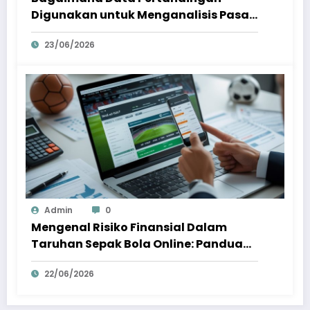
Digunakan untuk Menganalisis Pasar
1X2 di Industri Perjudian
23/06/2026
Admin
0
Mengenal Risiko Finansial Dalam
Taruhan Sepak Bola Online: Panduan
Menyusun Strategi Cerdas
22/06/2026