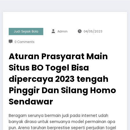
Judi Sepak Bola
Admin
04/05/2023
0 Comments
Aturan Prasyarat Main
Situs BO Togel Bisa
dipercaya 2023 tengah
Pinggir Dan Silang Homo
Sendawar
Beragam serunya bermain judi pada internet udah
banyak dirasa untuk semuanya model permainan apa
pun. Arena taruhan berprestise seperti perjudian togel