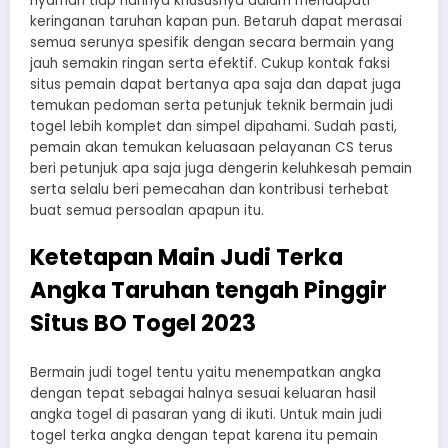
nyaman tiap harinya khususnya dalam mendapati
keringanan taruhan kapan pun. Betaruh dapat merasai
semua serunya spesifik dengan secara bermain yang
jauh semakin ringan serta efektif. Cukup kontak faksi
situs pemain dapat bertanya apa saja dan dapat juga
temukan pedoman serta petunjuk teknik bermain judi
togel lebih komplet dan simpel dipahami. Sudah pasti,
pemain akan temukan keluasaan pelayanan CS terus
beri petunjuk apa saja juga dengerin keluhkesah pemain
serta selalu beri pemecahan dan kontribusi terhebat
buat semua persoalan apapun itu.
Ketetapan Main Judi Terka
Angka Taruhan tengah Pinggir
Situs BO Togel 2023
Bermain judi togel tentu yaitu menempatkan angka
dengan tepat sebagai halnya sesuai keluaran hasil
angka togel di pasaran yang di ikuti. Untuk main judi
togel terka angka dengan tepat karena itu pemain