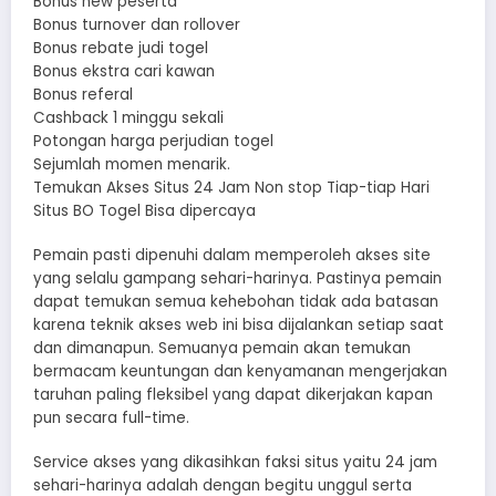
Bonus new peserta
Bonus turnover dan rollover
Bonus rebate judi togel
Bonus ekstra cari kawan
Bonus referal
Cashback 1 minggu sekali
Potongan harga perjudian togel
Sejumlah momen menarik.
Temukan Akses Situs 24 Jam Non stop Tiap-tiap Hari
Situs BO Togel Bisa dipercaya
Pemain pasti dipenuhi dalam memperoleh akses site
yang selalu gampang sehari-harinya. Pastinya pemain
dapat temukan semua kehebohan tidak ada batasan
karena teknik akses web ini bisa dijalankan setiap saat
dan dimanapun. Semuanya pemain akan temukan
bermacam keuntungan dan kenyamanan mengerjakan
taruhan paling fleksibel yang dapat dikerjakan kapan
pun secara full-time.
Service akses yang dikasihkan faksi situs yaitu 24 jam
sehari-harinya adalah dengan begitu unggul serta