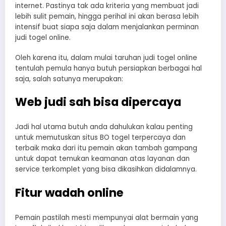
internet. Pastinya tak ada kriteria yang membuat jadi
lebih sulit pemain, hingga perihal ini akan berasa lebih
intensif buat siapa saja dalam menjalankan perminan
judi togel online.
Oleh karena itu, dalam mulai taruhan judi togel online
tentulah pemula hanya butuh persiapkan berbagai hal
saja, salah satunya merupakan:
Web judi sah bisa dipercaya
Jadi hal utama butuh anda dahulukan kalau penting
untuk memutuskan situs BO togel terpercaya dan
terbaik maka dari itu pemain akan tambah gampang
untuk dapat temukan keamanan atas layanan dan
service terkomplet yang bisa dikasihkan didalamnya.
Fitur wadah online
Pemain pastilah mesti mempunyai alat bermain yang