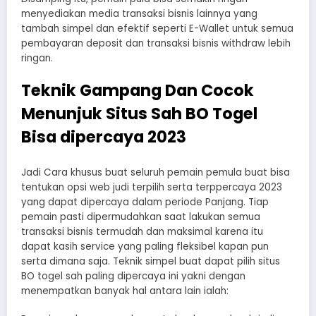
menyediakan media transaksi bisnis lainnya yang
tambah simpel dan efektif seperti E-Wallet untuk semua
pembayaran deposit dan transaksi bisnis withdraw lebih
ringan.
Teknik Gampang Dan Cocok
Menunjuk Situs Sah BO Togel
Bisa dipercaya 2023
Jadi Cara khusus buat seluruh pemain pemula buat bisa
tentukan opsi web judi terpilih serta terppercaya 2023
yang dapat dipercaya dalam periode Panjang. Tiap
pemain pasti dipermudahkan saat lakukan semua
transaksi bisnis termudah dan maksimal karena itu
dapat kasih service yang paling fleksibel kapan pun
serta dimana saja. Teknik simpel buat dapat pilih situs
BO togel sah paling dipercaya ini yakni dengan
menempatkan banyak hal antara lain ialah: