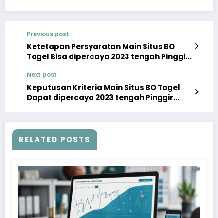
Previous post
Ketetapan Persyaratan Main Situs BO
Togel Bisa dipercaya 2023 tengah Pinggir
Serta Silang Homo Lamandau
Next post
Keputusan Kriteria Main Situs BO Togel
Dapat dipercaya 2023 tengah Pinggir
Serta Silang Homo Kapuas Hulu
RELATED POSTS