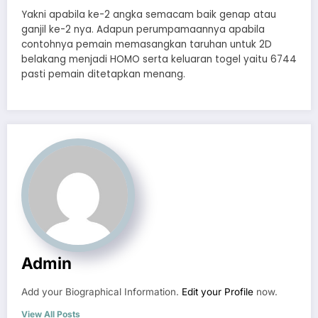
Yakni apabila ke-2 angka semacam baik genap atau
ganjil ke-2 nya. Adapun perumpamaannya apabila
contohnya pemain memasangkan taruhan untuk 2D
belakang menjadi HOMO serta keluaran togel yaitu 6744
pasti pemain ditetapkan menang.
Admin
Add your Biographical Information.
Edit your Profile
now.
View All Posts