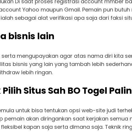
rlukan Di saat proses registrasi account mmber b
account Yahoo maupun Gmail. Pemain pun butuh mi
alah sebagai alat verifikasi apa saja dari faksi s
 bisnis lain
 serta mengupayakan agar atas nama diri kita sen
litas bisnis yang lain yang tambah lebih sederhan
thdraw lebih ringan.
Pilih Situs Sah BO Togel Pal
ula untuk bisa tentukan opsi web-site judi terh
ap pemain akan diringankan saat kerjakan semua 
leksibel kapan saja serta dimana saja. Teknik ri