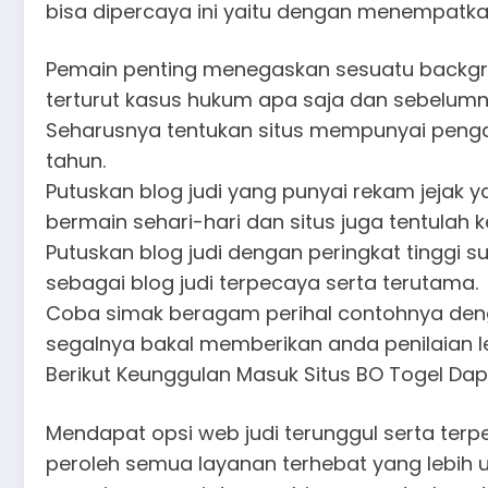
bisa dipercaya ini yaitu dengan menempatkan
Pemain penting menegaskan sesuatu backgr
terturut kasus hukum apa saja dan sebelumnya
Seharusnya tentukan situs mempunyai peng
tahun.
Putuskan blog judi yang punyai rekam jejak ya
bermain sehari-hari dan situs juga tentula
Putuskan blog judi dengan peringkat tinggi s
sebagai blog judi terpecaya serta terutama.
Coba simak beragam perihal contohnya deng
segalnya bakal memberikan anda penilaian l
Berikut Keunggulan Masuk Situs BO Togel Da
Mendapat opsi web judi terunggul serta terp
peroleh semua layanan terhebat yang lebih 