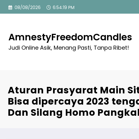
Skip
08/08/2026
6:54:20 PM
to
content
AmnestyFreedomCandles
Judi Online Asik, Menang Pasti, Tanpa Ribet!
Aturan Prasyarat Main Si
Bisa dipercaya 2023 teng
Dan Silang Homo Pangka