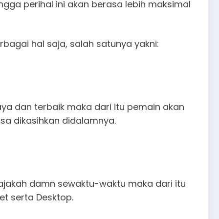
ngga perihal ini akan berasa lebih maksimal
bagai hal saja, salah satunya yakni:
aya dan terbaik maka dari itu pemain akan
sa dikasihkan didalamnya.
 sajakah damn sewaktu-waktu maka dari itu
t serta Desktop.