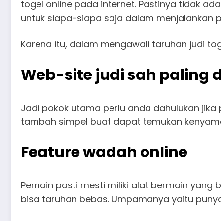
togel online pada internet. Pastinya tidak a
untuk siapa-siapa saja dalam menjalankan pe
Karena itu, dalam mengawali taruhan judi tog
Web-site judi sah paling 
Jadi pokok utama perlu anda dahulukan jika 
tambah simpel buat dapat temukan kenyaman
Feature wadah online
Pemain pasti mesti miliki alat bermain yang
bisa taruhan bebas. Umpamanya yaitu punyai 