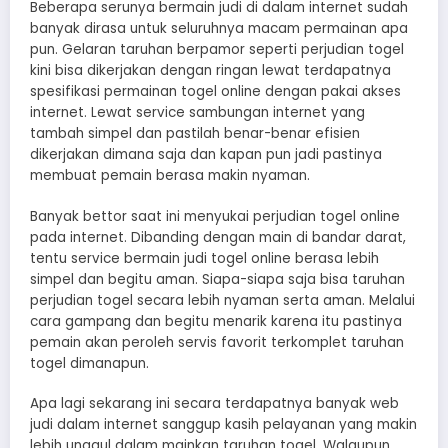
Beberapa serunya bermain judi di dalam internet sudah
banyak dirasa untuk seluruhnya macam permainan apa
pun. Gelaran taruhan berpamor seperti perjudian togel
kini bisa dikerjakan dengan ringan lewat terdapatnya
spesifikasi permainan togel online dengan pakai akses
internet. Lewat service sambungan internet yang
tambah simpel dan pastilah benar-benar efisien
dikerjakan dimana saja dan kapan pun jadi pastinya
membuat pemain berasa makin nyaman.
Banyak bettor saat ini menyukai perjudian togel online
pada internet. Dibanding dengan main di bandar darat,
tentu service bermain judi togel online berasa lebih
simpel dan begitu aman. Siapa-siapa saja bisa taruhan
perjudian togel secara lebih nyaman serta aman. Melalui
cara gampang dan begitu menarik karena itu pastinya
pemain akan peroleh servis favorit terkomplet taruhan
togel dimanapun.
Apa lagi sekarang ini secara terdapatnya banyak web
judi dalam internet sanggup kasih pelayanan yang makin
lebih unggul dalam mainkan taruhan togel. Walaupun