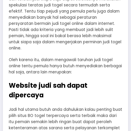
spekulasi teratas judi togel secara termudah serta
efektif. Tentu tiap pejudi yang pemula perlu juga dalam
menyediakan banyak hal sebagai peraturan
persyaratan bermain judi togel online dalam internet.
Pasti tidak ada kriteria yang membuat jadi lebih sulit
pemain, hingga soal ini bakal berasa lebih maksimal
untuk siapa saja dalam mengerjakan perminan judi togel
online.
Oleh karena itu, dalam mengawali taruhan judi togel
online tentu pemula hanya butuh menyediakan berbagai
hal saja, antara lain merupakan:
Website judi sah dapat
dipercaya
Jadi hal utama butuh anda dahulukan kalau penting buat
pilih situs BO togel terpercaya serta terbaik maka dari
itu pemain semakin lebih ringan buat dapat peroleh
ketenteraman atas sarana serta pelayanan terkomplet