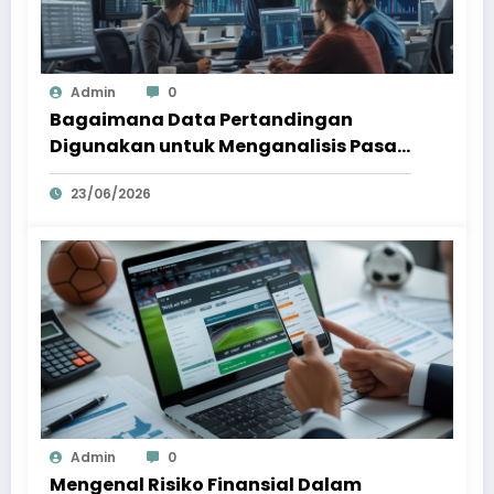
Admin
0
Bagaimana Data Pertandingan
Digunakan untuk Menganalisis Pasar
1X2 di Industri Perjudian
23/06/2026
Admin
0
Mengenal Risiko Finansial Dalam