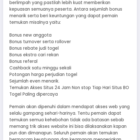
berlimpah yang pastilah lebih kuat memberikan
kepuasan semuanya peserta. Antara sejumlah bonus
menarik serta beri keuntungan yang dapat pemain
temukan misalnya yaitu:
Bonus new anggota
Bonus turnover serta rollover
Bonus rebate judi togel
Bonus ekstra cari rekan
Bonus referal
Cashback satu minggu sekali
Potongan harga perjudian togel
Sejumlah even menarik.
Temukan Akses Situs 24 Jam Non stop Tiap Hari Situs BO
Togel Paling dipercaya
Pemain akan dipenuhi dalam mendapat akses web yang
selalu gampang sehari-harinya. Tentu pemain dapat
temukan semua kehebohan tidak ada batasan sebab
memang trik akses website ini bisa dilaksanakan kapan
pun dan dimanapun. Seluruh pemain akan temukan
bermacam keuntungan dan keamanan mengerjakan