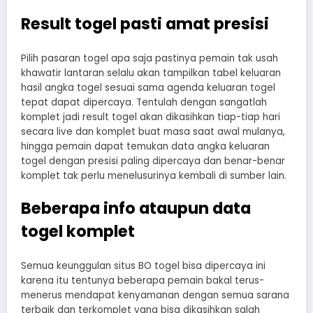
Result togel pasti amat presisi
Pilih pasaran togel apa saja pastinya pemain tak usah
khawatir lantaran selalu akan tampilkan tabel keluaran
hasil angka togel sesuai sama agenda keluaran togel
tepat dapat dipercaya. Tentulah dengan sangatlah
komplet jadi result togel akan dikasihkan tiap-tiap hari
secara live dan komplet buat masa saat awal mulanya,
hingga pemain dapat temukan data angka keluaran
togel dengan presisi paling dipercaya dan benar-benar
komplet tak perlu menelusurinya kembali di sumber lain.
Beberapa info ataupun data
togel komplet
Semua keunggulan situs BO togel bisa dipercaya ini
karena itu tentunya beberapa pemain bakal terus-
menerus mendapat kenyamanan dengan semua sarana
terbaik dan terkomplet yang bisa dikasihkan salah