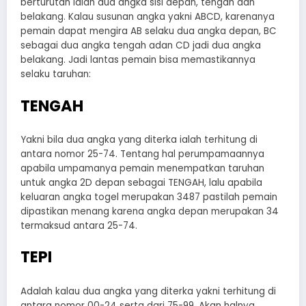
berturutan ialah dua angka sisi depan, tengah dan
belakang. Kalau susunan angka yakni ABCD, karenanya
pemain dapat mengira AB selaku dua angka depan, BC
sebagai dua angka tengah adan CD jadi dua angka
belakang. Jadi lantas pemain bisa memastikannya
selaku taruhan:
TENGAH
Yakni bila dua angka yang diterka ialah terhitung di
antara nomor 25-74. Tentang hal perumpamaannya
apabila umpamanya pemain menempatkan taruhan
untuk angka 2D depan sebagai TENGAH, lalu apabila
keluaran angka togel merupakan 3487 pastilah pemain
dipastikan menang karena angka depan merupakan 34
termaksud antara 25-74.
TEPI
Adalah kalau dua angka yang diterka yakni terhitung di
antara nomor 00-24 serta dari 75-99. Akan halnya