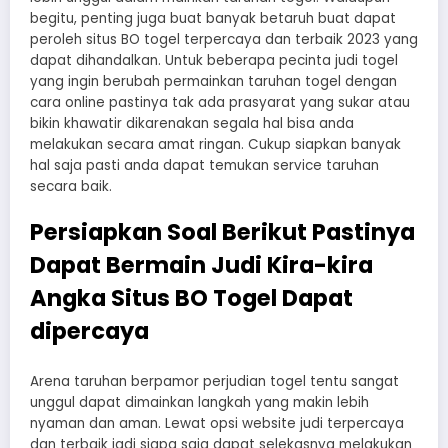
begitu, penting juga buat banyak betaruh buat dapat
peroleh situs BO togel terpercaya dan terbaik 2023 yang
dapat dihandalkan. Untuk beberapa pecinta judi togel
yang ingin berubah permainkan taruhan togel dengan
cara online pastinya tak ada prasyarat yang sukar atau
bikin khawatir dikarenakan segala hal bisa anda
melakukan secara amat ringan. Cukup siapkan banyak
hal saja pasti anda dapat temukan service taruhan
secara baik.
Persiapkan Soal Berikut Pastinya
Dapat Bermain Judi Kira-kira
Angka Situs BO Togel Dapat
dipercaya
Arena taruhan berpamor perjudian togel tentu sangat
unggul dapat dimainkan langkah yang makin lebih
nyaman dan aman. Lewat opsi website judi terpercaya
dan terbaik jadi siapa saja dapat selekasnya melakukan