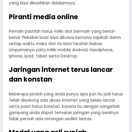
yang bisa dikasihkan didalamnya.
Piranti media online
Pemain pastilah harus miliki alat bermain yang benar-
benar fleksibel buat bisa dibawa kemana sajakah damn
setiap waktu maka dari itu bisa taruhan bebas.
Umpamanya yaitu miliki mobile Android, Handphone,
Iphone, Ipad, Tabet serta Desktop.
Jaringan internet terus lancar
dan konstan
Beberapa piranti yang anda punya apa pun itu jadi harus
Telah disokong ada akses internet yang selalu lancar
serta pasti harus konstan. Karena itu dengan sangatlah
gampang anda dapat temukan jaringan yang awalnya
tidak pernah ada rintangan sedikit lantas.