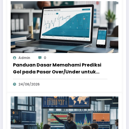
Admin
0
Panduan Dasar Memahami Prediksi
Gol pada Pasar Over/Under untuk
Pemula
24/06/2026