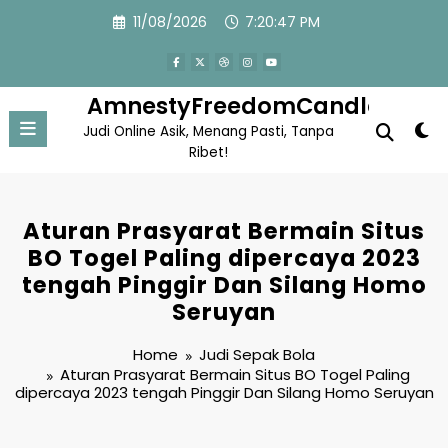
Skip
11/08/2026
7:20:48 PM
to
content
AmnestyFreedomCandles
Judi Online Asik, Menang Pasti, Tanpa
Ribet!
Aturan Prasyarat Bermain Situs
BO Togel Paling dipercaya 2023
tengah Pinggir Dan Silang Homo
Seruyan
Home
Judi Sepak Bola
Aturan Prasyarat Bermain Situs BO Togel Paling
dipercaya 2023 tengah Pinggir Dan Silang Homo Seruyan