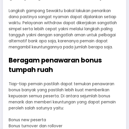
Langkah gampang Sewaktu bakal lakukan penarikan
dana pastinya sangat nyaman dapat dijalankan setiap
waktu. Pelayanan withdraw dapat dikerjakan sangatlah
simpel serta lebiih cepat yakni melalui langkah paling
tangguh yakni dengan sangatlah aman untuk pelbagai
alternatif bank apa saja, karenanya pemain dapat
mengambil keuntungannya pada jumlah berapa saja.
Beragam penawaran bonus
tumpah ruah
Tiap-tiap pemain pastilah dapat temukan penawaran
bonus banyak yang pastilah lebih kuat memberikan
kepuasan semua peserta. Di antara sejumlah bonus
menarik dan memberi keuntungan yang dapat pemain
peroleh salah satunya yaitu:
Bonus new peserta
Bonus turnover dan rollover