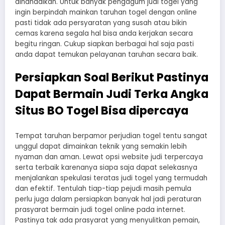
dihandalkan. Untuk banyak pengagum judi togel yang
ingin berpindah mainkan taruhan togel dengan online
pasti tidak ada persyaratan yang susah atau bikin
cemas karena segala hal bisa anda kerjakan secara
begitu ringan. Cukup siapkan berbagai hal saja pasti
anda dapat temukan pelayanan taruhan secara baik.
Persiapkan Soal Berikut Pastinya
Dapat Bermain Judi Terka Angka
Situs BO Togel Bisa dipercaya
Tempat taruhan berpamor perjudian togel tentu sangat
unggul dapat dimainkan teknik yang semakin lebih
nyaman dan aman. Lewat opsi website judi terpercaya
serta terbaik karenanya siapa saja dapat selekasnya
menjalankan spekulasi teratas judi togel yang termudah
dan efektif. Tentulah tiap-tiap pejudi masih pemula
perlu juga dalam persiapkan banyak hal jadi peraturan
prasyarat bermain judi togel online pada internet.
Pastinya tak ada prasyarat yang menyulitkan pemain,