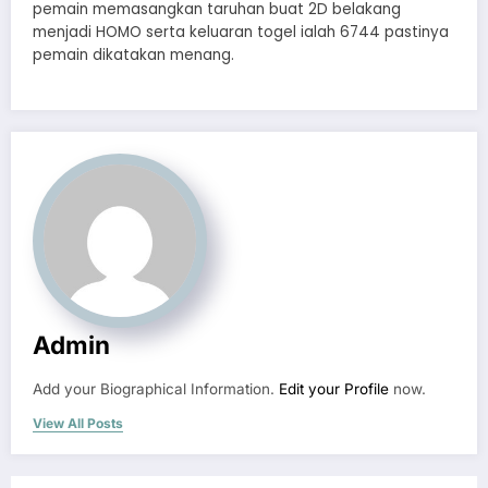
pemain memasangkan taruhan buat 2D belakang
menjadi HOMO serta keluaran togel ialah 6744 pastinya
pemain dikatakan menang.
Admin
Add your Biographical Information.
Edit your Profile
now.
View All Posts