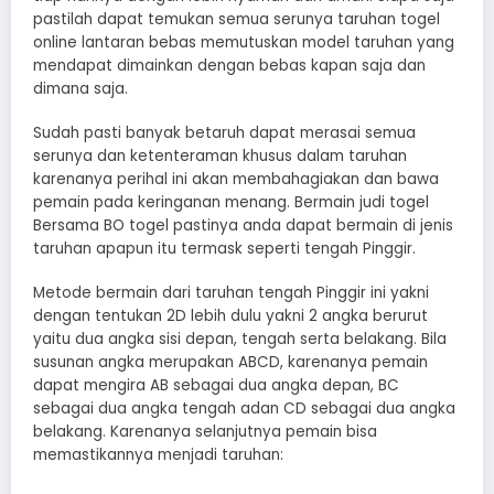
pastilah dapat temukan semua serunya taruhan togel
online lantaran bebas memutuskan model taruhan yang
mendapat dimainkan dengan bebas kapan saja dan
dimana saja.
Sudah pasti banyak betaruh dapat merasai semua
serunya dan ketenteraman khusus dalam taruhan
karenanya perihal ini akan membahagiakan dan bawa
pemain pada keringanan menang. Bermain judi togel
Bersama BO togel pastinya anda dapat bermain di jenis
taruhan apapun itu termask seperti tengah Pinggir.
Metode bermain dari taruhan tengah Pinggir ini yakni
dengan tentukan 2D lebih dulu yakni 2 angka berurut
yaitu dua angka sisi depan, tengah serta belakang. Bila
susunan angka merupakan ABCD, karenanya pemain
dapat mengira AB sebagai dua angka depan, BC
sebagai dua angka tengah adan CD sebagai dua angka
belakang. Karenanya selanjutnya pemain bisa
memastikannya menjadi taruhan: