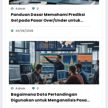
Admin
0
Panduan Dasar Memahami Prediksi
Gol pada Pasar Over/Under untuk
Pemula
24/06/2026
Admin
0
Bagaimana Data Pertandingan
Digunakan untuk Menganalisis Pasar
1X2 di Industri Perjudian