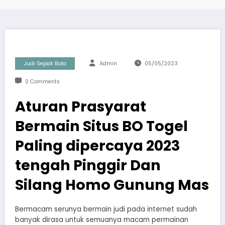
Judi Sepak Bola
Admin
05/05/2023
0 Comments
Aturan Prasyarat
Bermain Situs BO Togel
Paling dipercaya 2023
tengah Pinggir Dan
Silang Homo Gunung Mas
Bermacam serunya bermain judi pada internet sudah
banyak dirasa untuk semuanya macam permainan