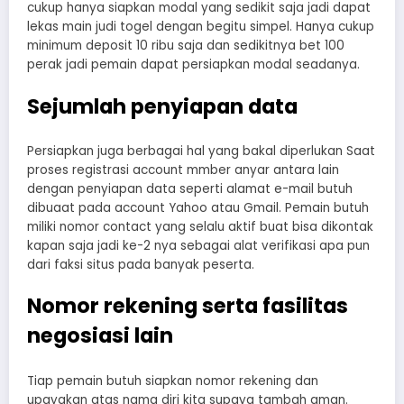
cukup hanya siapkan modal yang sedikit saja jadi dapat
lekas main judi togel dengan begitu simpel. Hanya cukup
minimum deposit 10 ribu saja dan sedikitnya bet 100
perak jadi pemain dapat persiapkan modal seadanya.
Sejumlah penyiapan data
Persiapkan juga berbagai hal yang bakal diperlukan Saat
proses registrasi account mmber anyar antara lain
dengan penyiapan data seperti alamat e-mail butuh
dibuaat pada account Yahoo atau Gmail. Pemain butuh
miliki nomor contact yang selalu aktif buat bisa dikontak
kapan saja jadi ke-2 nya sebagai alat verifikasi apa pun
dari faksi situs pada banyak peserta.
Nomor rekening serta fasilitas
negosiasi lain
Tiap pemain butuh siapkan nomor rekening dan
upayakan atas nama diri kita supaya tambah aman.