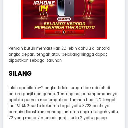
Pemain butuh memastikan 2D lebih dahulu di antara
angka depan, tengah atau belakang hingga dapat
dipastikan sebagai taruhan:
SILANG
Ialah apabila ke-2 angka tidak serupa tipe adalah di
antara ganjil dan genap. Tentang hal perumpamaannya
apabila pemain menempatkan taruhan buat 2D tengah
jadi SILANG serta keluaran togel yaitu 8723 pastinya
pemain dipastikan menang lantaran angka tengah yaitu
72 yang mana 7 menjadi ganjil serta 2 yaitu genap.