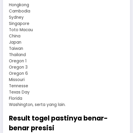
Hongkong
Cambodia
Sydney
Singapore
Toto Macau
China
Japan
Taiwan
Thailand
Oregon 1
Oregon 3
Oregon 6
Missouri
Tennesse
Texas Day
Florida
Washington, serta yang lain.
Result togel pastinya benar-
benar presisi