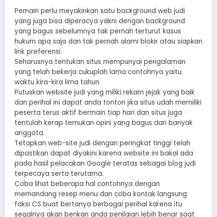
Pemain perlu meyakinkan satu background web judi
yang juga bisa diperacya yakni dengan background
yang bagus sebelumnya tak pernah terturut kasus
hukum apa saja dan tak pernah alami blokir atau siapkan
link preferensi.
Seharusnya tentukan situs mempunyai pengalaman
yang telah bekerja cukuplah lama contohnya yaitu
waktu kira-kira lima tahun.
Putuskan website judi yang miliki rekam jejak yang baik
dan perihal ini dapat anda tonton jika situs udah memiliki
peserta terus aktif bermain tiap hari dan situs juga
tentulah kerap temukan opini yang bagus dari banyak
anggota.
Tetapkan web-site judi dengan peringkat tinggi telah
dipastikan dapat diyakini karena website ini bakal ada
pada hasil pelacakan Google teratas sebagai blog judi
terpecaya serta terutama.
Coba lihat beberapa hal contohnya dengan
memandang resep menu dan coba kontak langsung
faksi CS buat bertanya berbagai perihal karena itu
segalnya akan berikan anda penilaian lebih benar saat