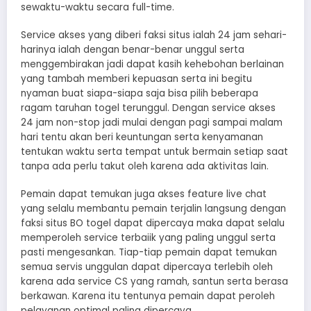
sewaktu-waktu secara full-time.
Service akses yang diberi faksi situs ialah 24 jam sehari-
harinya ialah dengan benar-benar unggul serta
menggembirakan jadi dapat kasih kehebohan berlainan
yang tambah memberi kepuasan serta ini begitu
nyaman buat siapa-siapa saja bisa pilih beberapa
ragam taruhan togel terunggul. Dengan service akses
24 jam non-stop jadi mulai dengan pagi sampai malam
hari tentu akan beri keuntungan serta kenyamanan
tentukan waktu serta tempat untuk bermain setiap saat
tanpa ada perlu takut oleh karena ada aktivitas lain.
Pemain dapat temukan juga akses feature live chat
yang selalu membantu pemain terjalin langsung dengan
faksi situs BO togel dapat dipercaya maka dapat selalu
memperoleh service terbaiik yang paling unggul serta
pasti mengesankan. Tiap-tiap pemain dapat temukan
semua servis unggulan dapat dipercaya terlebih oleh
karena ada service CS yang ramah, santun serta berasa
berkawan. Karena itu tentunya pemain dapat peroleh
pelayanan optimal paling dipercaya.