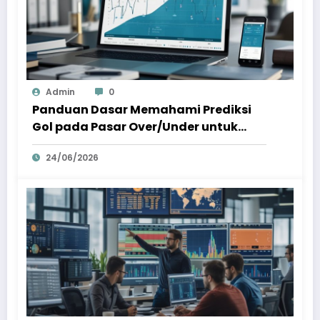
Admin
0
Panduan Dasar Memahami Prediksi
Gol pada Pasar Over/Under untuk
Pemula
24/06/2026