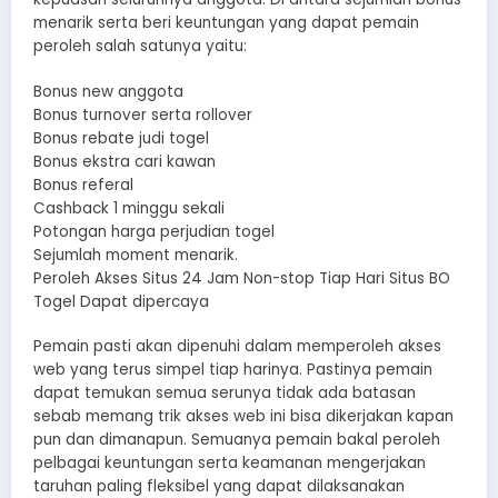
menarik serta beri keuntungan yang dapat pemain
peroleh salah satunya yaitu:
Bonus new anggota
Bonus turnover serta rollover
Bonus rebate judi togel
Bonus ekstra cari kawan
Bonus referal
Cashback 1 minggu sekali
Potongan harga perjudian togel
Sejumlah moment menarik.
Peroleh Akses Situs 24 Jam Non-stop Tiap Hari Situs BO
Togel Dapat dipercaya
Pemain pasti akan dipenuhi dalam memperoleh akses
web yang terus simpel tiap harinya. Pastinya pemain
dapat temukan semua serunya tidak ada batasan
sebab memang trik akses web ini bisa dikerjakan kapan
pun dan dimanapun. Semuanya pemain bakal peroleh
pelbagai keuntungan serta keamanan mengerjakan
taruhan paling fleksibel yang dapat dilaksanakan