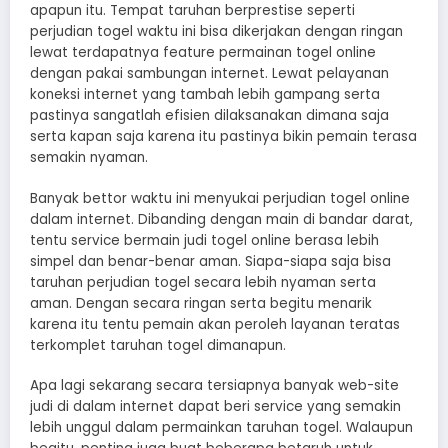
apapun itu. Tempat taruhan berprestise seperti
perjudian togel waktu ini bisa dikerjakan dengan ringan
lewat terdapatnya feature permainan togel online
dengan pakai sambungan internet. Lewat pelayanan
koneksi internet yang tambah lebih gampang serta
pastinya sangatlah efisien dilaksanakan dimana saja
serta kapan saja karena itu pastinya bikin pemain terasa
semakin nyaman.
Banyak bettor waktu ini menyukai perjudian togel online
dalam internet. Dibanding dengan main di bandar darat,
tentu service bermain judi togel online berasa lebih
simpel dan benar-benar aman. Siapa-siapa saja bisa
taruhan perjudian togel secara lebih nyaman serta
aman. Dengan secara ringan serta begitu menarik
karena itu tentu pemain akan peroleh layanan teratas
terkomplet taruhan togel dimanapun.
Apa lagi sekarang secara tersiapnya banyak web-site
judi di dalam internet dapat beri service yang semakin
lebih unggul dalam permainkan taruhan togel. Walaupun