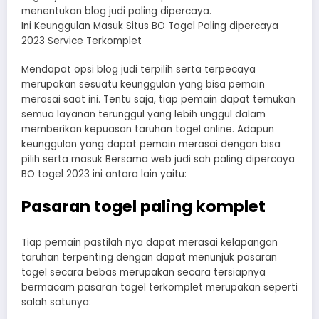
menentukan blog judi paling dipercaya.
Ini Keunggulan Masuk Situs BO Togel Paling dipercaya
2023 Service Terkomplet
Mendapat opsi blog judi terpilih serta terpecaya
merupakan sesuatu keunggulan yang bisa pemain
merasai saat ini. Tentu saja, tiap pemain dapat temukan
semua layanan terunggul yang lebih unggul dalam
memberikan kepuasan taruhan togel online. Adapun
keunggulan yang dapat pemain merasai dengan bisa
pilih serta masuk Bersama web judi sah paling dipercaya
BO togel 2023 ini antara lain yaitu:
Pasaran togel paling komplet
Tiap pemain pastilah nya dapat merasai kelapangan
taruhan terpenting dengan dapat menunjuk pasaran
togel secara bebas merupakan secara tersiapnya
bermacam pasaran togel terkomplet merupakan seperti
salah satunya: