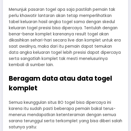
Menunjuk pasaran togel apa saja pastilah pemain tak
perlu khawatir lantaran akan tetap memperlihatkan
tabel keluaran hasil angka togel sama dengan skedul
keluaran togel presisi bisa dipercaya. Tentulah dengan
benar-benar komplet karenanya result togel akan
dikasihkan sehari-hari secara live dan komplet untuk era
saat awalnya, maka dari itu pemain dapat temukan
data angka keluaran togel lebih presisi dapat dipercaya
serta sangatlah komplet tak mesti menelusurinya
kembali di sumber lain.
Beragam data atau data togel
komplet
Semua keunggulan situs BO togel bisa dipercaya ini
karena itu sudah pasti beberapa pemain bakal terus-
menerus mendapatkan ketenteraman dengan semua
sarana terunggul serta terkomplet yang bisa diberi salah
satunya yaitu: