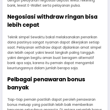
dengan pelayanan negosiasi deposit lewat rekening
bank, lewat E-Wallet serta pelayanan pulsa.
Negosiasi withdraw ringan bisa
lebih cepat
Teknik simpel Sewaktu bakal melaksanakan penarikan
dana pastinya sangat nyaman dapat dikerjakan setiap
saat. Pelayanan withdraw dapat dijalankan amat simpel
dan lebiih cepat yakni lewat langkah paling tangguh
yakni dengan begitu aman buat beragam alternatif
bank apa saja, karena itu pemain dapat mengambil
keuntungannya dalam jumlah berapa saja.
Pelbagai penawaran bonus
banyak
Tiap-tiap pemain pastilah dapat peroleh penawaran
bonus meluap yang pastilah lebih baik memberikan
kepuasan seluruhnya anggota. Di antara sejumlah bonus