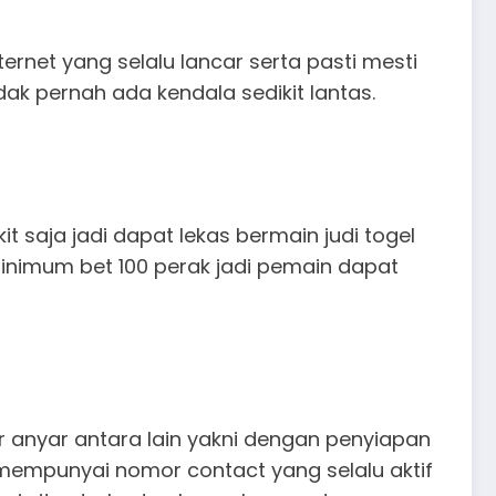
rnet yang selalu lancar serta pasti mesti
ak pernah ada kendala sedikit lantas.
 saja jadi dapat lekas bermain judi togel
nimum bet 100 perak jadi pemain dapat
r anyar antara lain yakni dengan penyiapan
 mempunyai nomor contact yang selalu aktif