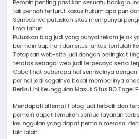
Pemain penting pastikan sesuatu backgroun
tak pernah terturut kasus hukum apa pun dan 
Semestinya putuskan situs mempunyai peng
lima tahun.
Putuskan blog judi yang punyai rekam jejak ya
bermain tiap hari dan situs lantas tentula
Tetapkan web-site judi dengan peringkat tin
teratas sebagai web judi terpecaya serta ter
Coba lihat beberapa hal semisalnya dengan 
perihal jadi segalnya bakal memberinya and
Berikut ini Keunggulan Masuk Situs BO Togel 
Mendapati alternatif blog judi terbaik dan t
pemain dapat temukan semua layanan terbai
keunggulan yang dapat pemain merasai deng
lain ialah: