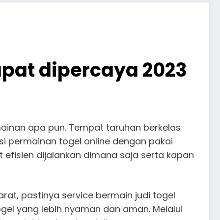
apat dipercaya 2023
mainan apa pun. Tempat taruhan berkelas
asi permainan togel online dengan pakai
t efisien dijalankan dimana saja serta kapan
rat, pastinya service bermain judi togel
togel yang lebih nyaman dan aman. Melalui