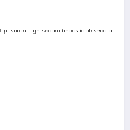
k pasaran togel secara bebas ialah secara