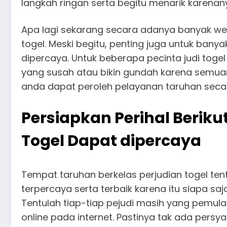
langkah ringan serta begitu menarik karena
Apa lagi sekarang secara adanya banyak we
togel. Meski begitu, penting juga untuk bany
dipercaya. Untuk beberapa pecinta judi toge
yang susah atau bikin gundah karena semuan
anda dapat peroleh pelayanan taruhan secar
Persiapkan Perihal Beriku
Togel Dapat dipercaya
Tempat taruhan berkelas perjudian togel te
terpercaya serta terbaik karena itu siapa sa
Tentulah tiap-tiap pejudi masih yang pemula
online pada internet. Pastinya tak ada pers