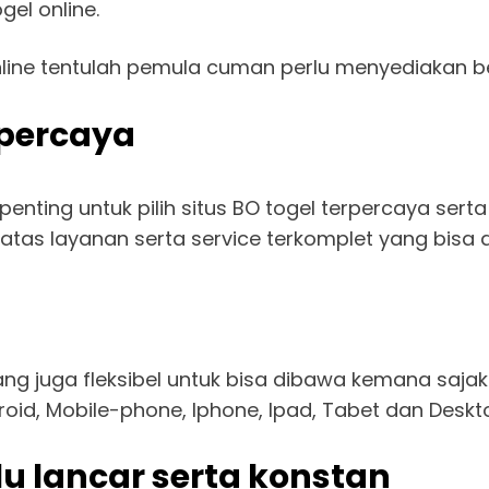
el online.
line tentulah pemula cuman perlu menyediakan ber
ipercaya
enting untuk pilih situs BO togel terpercaya serta
as layanan serta service terkomplet yang bisa d
yang juga fleksibel untuk bisa dibawa kemana sa
oid, Mobile-phone, Iphone, Ipad, Tabet dan Deskt
u lancar serta konstan