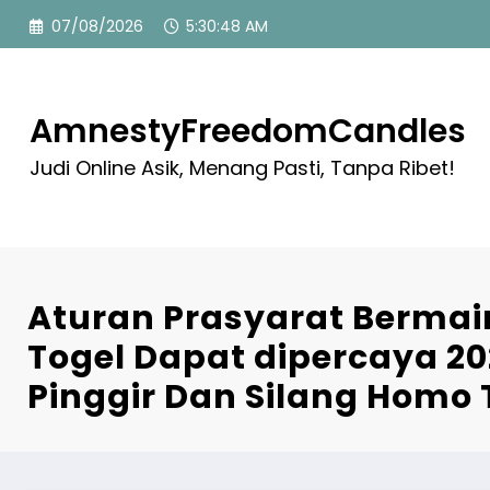
Skip
07/08/2026
5:30:49 AM
to
content
AmnestyFreedomCandles
Judi Online Asik, Menang Pasti, Tanpa Ribet!
Aturan Prasyarat Bermain
Togel Dapat dipercaya 2
Pinggir Dan Silang Homo