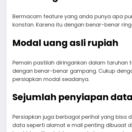
Bermacam feature yang anda punya apa pun ka
konstan. Karena itu dengan benar-benar ring
Modal uang asli rupiah
Pemain pastilah diringankan dalam taruhan to
dengan benar-benar gampang. Cukup dengan 
persiapkan modal seadanya.
Sejumlah penyiapan dat
Persiapkan juga berbagai perihal yang bisa 
data seperti alamat e mail penting dibuaat 