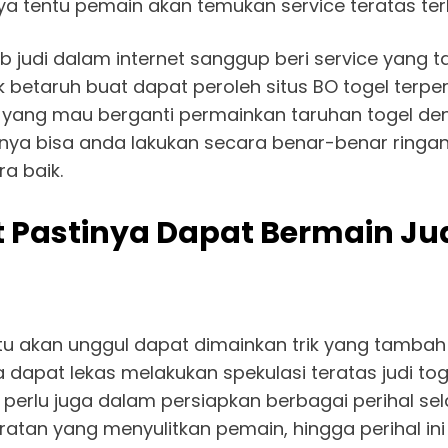
nya tentu pemain akan temukan service teratas te
b judi dalam internet sanggup beri service yang
ak betaruh buat dapat peroleh situs BO togel terp
l yang mau berganti permainkan taruhan togel den
ya bisa anda lakukan secara benar-benar ringan. 
a baik.
t Pastinya Dapat Bermain Ju
ntu akan unggul dapat dimainkan trik yang tambah
ja dapat lekas melakukan spekulasi teratas judi to
 perlu juga dalam persiapkan berbagai perihal sel
yaratan yang menyulitkan pemain, hingga perihal i