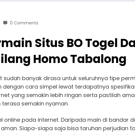
0 Comments
rmain Situs BO Togel D
Silang Homo Tabalong
t sudah banyak dirasa untuk seluruhnya tipe per
nkan dengan cara simpel lewat terdapatnya spesifik
ernet yang semakin lebih ringan serta pastilah ama
n terasa semakin nyaman.
l online pada internet. Daripada main di bandar da
r aman. Siapa-siapa saja bisa taruhan perjudian 