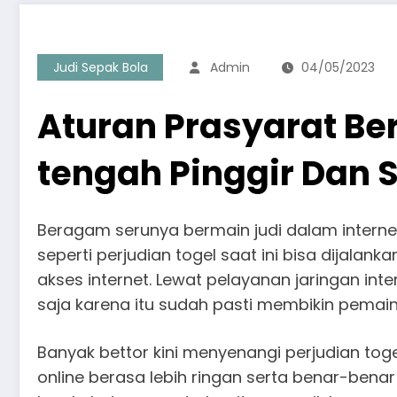
Judi Sepak Bola
Admin
04/05/2023
Aturan Prasyarat Be
tengah Pinggir Dan 
Beragam serunya bermain judi dalam interne
seperti perjudian togel saat ini bisa dijala
akses internet. Lewat pelayanan jaringan int
saja karena itu sudah pasti membikin pemai
Banyak bettor kini menyenangi perjudian toge
online berasa lebih ringan serta benar-bena