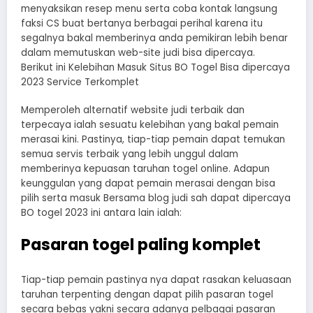
menyaksikan resep menu serta coba kontak langsung
faksi CS buat bertanya berbagai perihal karena itu
segalnya bakal memberinya anda pemikiran lebih benar
dalam memutuskan web-site judi bisa dipercaya.
Berikut ini Kelebihan Masuk Situs BO Togel Bisa dipercaya
2023 Service Terkomplet
Memperoleh alternatif website judi terbaik dan
terpecaya ialah sesuatu kelebihan yang bakal pemain
merasai kini. Pastinya, tiap-tiap pemain dapat temukan
semua servis terbaik yang lebih unggul dalam
memberinya kepuasan taruhan togel online. Adapun
keunggulan yang dapat pemain merasai dengan bisa
pilih serta masuk Bersama blog judi sah dapat dipercaya
BO togel 2023 ini antara lain ialah:
Pasaran togel paling komplet
Tiap-tiap pemain pastinya nya dapat rasakan keluasaan
taruhan terpenting dengan dapat pilih pasaran togel
secara bebas yakni secara adanya pelbagai pasaran