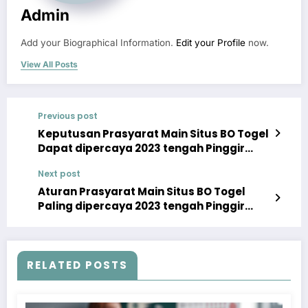
Admin
Add your Biographical Information.
Edit your Profile
now.
View All Posts
Previous post
Keputusan Prasyarat Main Situs BO Togel
Dapat dipercaya 2023 tengah Pinggir
Serta Silang Homo Batulicin
Next post
Aturan Prasyarat Main Situs BO Togel
Paling dipercaya 2023 tengah Pinggir
Serta Silang Homo Ngabang
RELATED POSTS