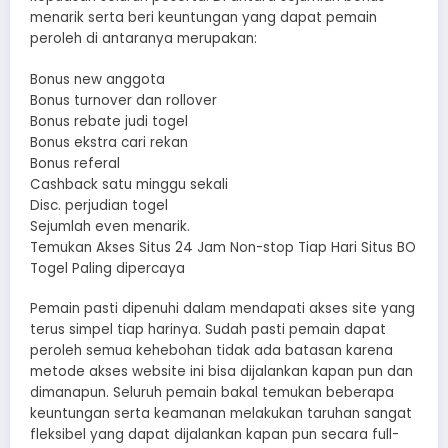
menarik serta beri keuntungan yang dapat pemain
peroleh di antaranya merupakan:
Bonus new anggota
Bonus turnover dan rollover
Bonus rebate judi togel
Bonus ekstra cari rekan
Bonus referal
Cashback satu minggu sekali
Disc. perjudian togel
Sejumlah even menarik.
Temukan Akses Situs 24 Jam Non-stop Tiap Hari Situs BO
Togel Paling dipercaya
Pemain pasti dipenuhi dalam mendapati akses site yang
terus simpel tiap harinya. Sudah pasti pemain dapat
peroleh semua kehebohan tidak ada batasan karena
metode akses website ini bisa dijalankan kapan pun dan
dimanapun. Seluruh pemain bakal temukan beberapa
keuntungan serta keamanan melakukan taruhan sangat
fleksibel yang dapat dijalankan kapan pun secara full-