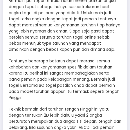
Bermain judi togel tentulah ialah menempatkan angka
dengan tepat sebagai halnya sesuai keluaran hasil
angka togel di pasaran yang di ikuti. Untuk main judi
togel terka angka dengan tepat jadi pemain tentunya
dapat merasai semua kenyamanan taruhan tiap harinya
yang lebih nyaman dan aman. Siapa saja pasti dapat
peroleh semua serunya taruhan togel online sebab
bebas menunjuk type taruhan yang mendapat
dimainkan dengan bebas kapan pun dan dimana saja.
Tentunya beberapa betaruh dapat merasai semua
kehebohan dan kenyamanan spesifik dalam taruhan
karena itu perihal ini sangat membahagiakan serta
bawa pemain pada kelapangan menang. Bermain judi
togel Bersama BO togel pastilah anda dapat bermain
pada model taruhan apapun itu termask seperti tengah
Pinggir.
Teknik bermain dari taruhan tengah Pinggir ini yaitu
dengan tentukan 2D lebih dahulu yakni 2 angka
berturutan merupakan dua angka sisi depan, tengah dan
belakang. Bila susunan angka yakni ABCD, jadi pemain