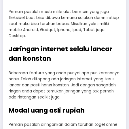
Pemain pastilah mesti miliki alat bermain yang juga
fleksibel buat bisa dibawa kemana sajakah damn setiap
saat maka bisa taruhan bebas. Misalkan yakni miliki
mobile Android, Gadget, Iphone, Ipad, Tabet juga
Desktop.
Jaringan internet selalu lancar
dan konstan
Beberapa feature yang anda punyai apa pun karenanya
harus Telah ditopang ada jaringan internet yang terus
lancar dan pasti harus konstan. Jadi dengan sangatlah
ringan anda dapat temukan jaringan yang tak pernah
ada rintangan sedikit juga.
Modal uang asli rupiah
Pemain pastilah diringankan dalam taruhan togel online