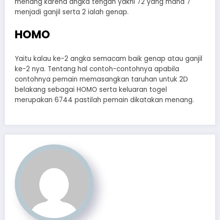
menang karena angka tengah yakni 72 yang mana 7
menjadi ganjil serta 2 ialah genap.
HOMO
Yaitu kalau ke-2 angka semacam baik genap atau ganjil
ke-2 nya. Tentang hal contoh-contohnya apabila
contohnya pemain memasangkan taruhan untuk 2D
belakang sebagai HOMO serta keluaran togel
merupakan 6744 pastilah pemain dikatakan menang.