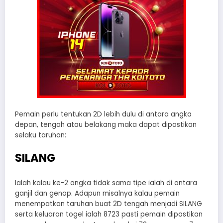
Pemain perlu tentukan 2D lebih dulu di antara angka
depan, tengah atau belakang maka dapat dipastikan
selaku taruhan:
SILANG
Ialah kalau ke-2 angka tidak sama tipe ialah di antara
ganjil dan genap. Adapun misalnya kalau pemain
menempatkan taruhan buat 2D tengah menjadi SILANG
serta keluaran togel ialah 8723 pasti pemain dipastikan