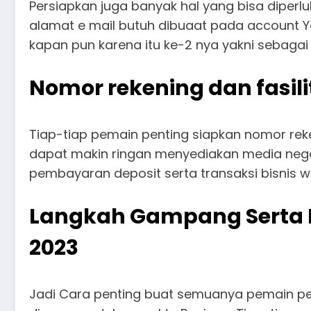
Persiapkan juga banyak hal yang bisa diper
alamat e mail butuh dibuaat pada account Ya
kapan pun karena itu ke-2 nya yakni sebagai a
Nomor rekening dan fasili
Tiap-tiap pemain penting siapkan nomor reke
dapat makin ringan menyediakan media negos
pembayaran deposit serta transaksi bisnis wi
Langkah Gampang Serta B
2023
Jadi Cara penting buat semuanya pemain pem