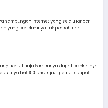
a sambungan internet yang selalu lancar
ingan yang sebelumnya tak pernah ada
ang sedikit saja karenanya dapat selekasnya
edikitnya bet 100 perak jadi pemain dapat