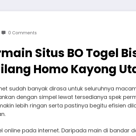
0 Comments
rmain Situs BO Togel Bi
Silang Homo Kayong Ut
net sudah banyak dirasa untuk seluruhnya maca
ijalankan dengan simpel lewat tersedianya spek pe
 makin lebih ringan serta pastinya begitu efisien 
n.
l online pada internet. Daripada main di bandar d