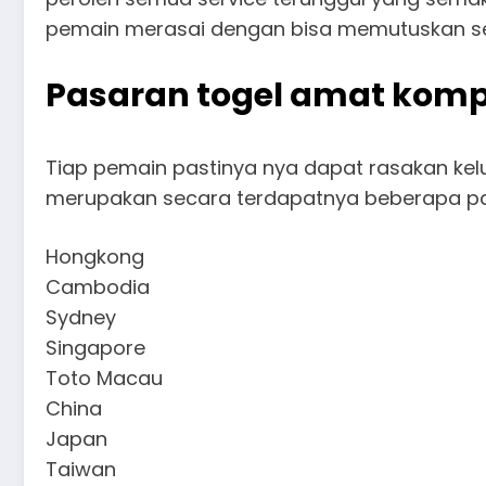
pemain merasai dengan bisa memutuskan sert
Pasaran togel amat komp
Tiap pemain pastinya nya dapat rasakan k
merupakan secara terdapatnya beberapa pasar
Hongkong
Cambodia
Sydney
Singapore
Toto Macau
China
Japan
Taiwan