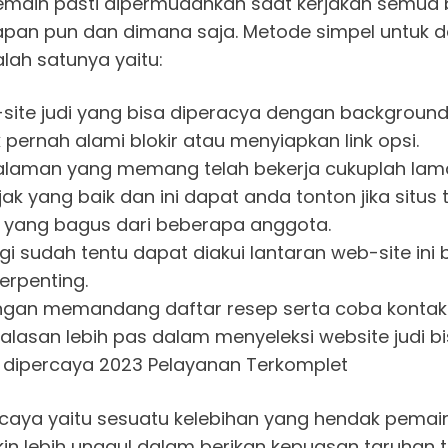
pemain pasti dipermudahkan saat kerjakan semua
 kapan pun dan dimana saja. Metode simpel untuk da
lah satunya yaitu:
site judi yang bisa diperacya dengan background
pernah alami blokir atau menyiapkan link opsi.
aman yang memang telah bekerja cukuplah lama s
 yang baik dan ini dapat anda tonton jika situs te
ni yang bagus dari beberapa anggota.
gi sudah tentu dapat diakui lantaran web-site in
erpenting.
an memandang daftar resep serta coba kontak l
asan lebih pas dalam menyeleksi website judi bi
ng dipercaya 2023 Pelayanan Terkomplet
ecaya yaitu sesuatu kelebihan yang hendak pemain 
in lebih unggul dalam berikan kepuasan taruhan 