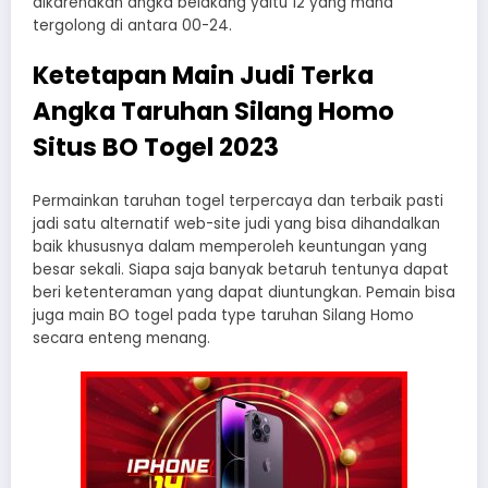
dikarenakan angka belakang yaitu 12 yang mana
tergolong di antara 00-24.
Ketetapan Main Judi Terka
Angka Taruhan Silang Homo
Situs BO Togel 2023
Permainkan taruhan togel terpercaya dan terbaik pasti
jadi satu alternatif web-site judi yang bisa dihandalkan
baik khususnya dalam memperoleh keuntungan yang
besar sekali. Siapa saja banyak betaruh tentunya dapat
beri ketenteraman yang dapat diuntungkan. Pemain bisa
juga main BO togel pada type taruhan Silang Homo
secara enteng menang.