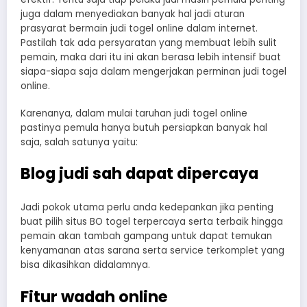
juga dalam menyediakan banyak hal jadi aturan
prasyarat bermain judi togel online dalam internet.
Pastilah tak ada persyaratan yang membuat lebih sulit
pemain, maka dari itu ini akan berasa lebih intensif buat
siapa-siapa saja dalam mengerjakan perminan judi togel
online.
Karenanya, dalam mulai taruhan judi togel online
pastinya pemula hanya butuh persiapkan banyak hal
saja, salah satunya yaitu:
Blog judi sah dapat dipercaya
Jadi pokok utama perlu anda kedepankan jika penting
buat pilih situs BO togel terpercaya serta terbaik hingga
pemain akan tambah gampang untuk dapat temukan
kenyamanan atas sarana serta service terkomplet yang
bisa dikasihkan didalamnya.
Fitur wadah online