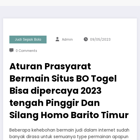
Judi Sepak Bola
Admin
09/05/2023
0 Comments
Aturan Prasyarat
Bermain Situs BO Togel
Bisa dipercaya 2023
tengah Pinggir Dan
Silang Homo Barito Timur
Beberapa kehebohan bermain judi dalam internet sudah
banyak dirasa untuk semuanya type permainan apapun