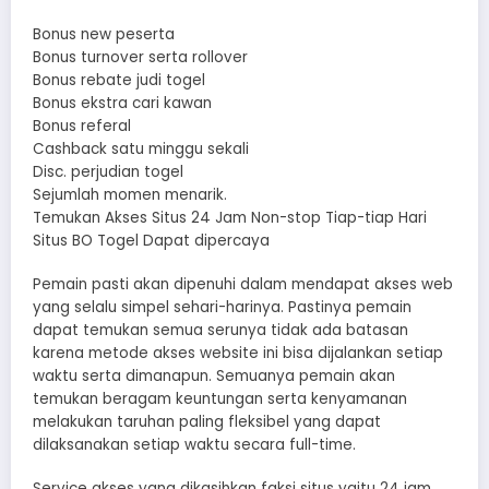
Bonus new peserta
Bonus turnover serta rollover
Bonus rebate judi togel
Bonus ekstra cari kawan
Bonus referal
Cashback satu minggu sekali
Disc. perjudian togel
Sejumlah momen menarik.
Temukan Akses Situs 24 Jam Non-stop Tiap-tiap Hari
Situs BO Togel Dapat dipercaya
Pemain pasti akan dipenuhi dalam mendapat akses web
yang selalu simpel sehari-harinya. Pastinya pemain
dapat temukan semua serunya tidak ada batasan
karena metode akses website ini bisa dijalankan setiap
waktu serta dimanapun. Semuanya pemain akan
temukan beragam keuntungan serta kenyamanan
melakukan taruhan paling fleksibel yang dapat
dilaksanakan setiap waktu secara full-time.
Service akses yang dikasihkan faksi situs yaitu 24 jam