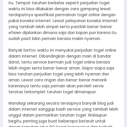
itu. Tempat taruhan berkelas seperti perjudian togel
waktu ini bisa dilakukan dengan cara gampang lewat
terdapatnya spesifikasi permainan togel online dengan
pakai koneksi internet. Lewat pelayanan koneksi internet
yang tambah lebih simpel serta pastilah benar-benar
efisien dijalankan dimana saja dan kapan pun karena itu
sudah pasti bikin pemain berasa makin nyaman.
Banyak bettor waktu ini menyukai perjudian togel online
dalam internet. Dibandingkan dengan main di bandar
darat, tentu service bermain judi togel online berasa
lebih ringan serta benar-benar aman. Siapa-siapa saja
bisa taruhan perjudian togel yang lebih nyaman dan
aman. Lewat cara ringan dan benar-benar menarik
karenanya tentu saja pemain akan peroleh servis
teratas terkomplet taruhan togel dimanapun.
Manalagi sekarang secara tersiapnya banyak blog judi
dalam internet sanggup kasih service yang tambah lebih
unggul dalam permainkan taruhan togel. Walaupun
begitu, penting juga buat beberapa betaruh untuk