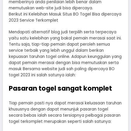
memberinya anda penilaian lebih benar dalam
memutuskan web-site judi bisa dipercaya.
Berikut ini Kelebihan Masuk Situs BO Togel Bisa dipercaya
2023 Service Terkomplet
Mendapati alternatif blog judi terpilih serta terpecaya
yaitu satu kelebihan yang bakal pemain merasai saat ini.
Tentu saja, tiap-tiap pemain dapat peroleh semua
service terbaik yang lebih unggul dalam berikan
kepuasan taruhan togel online. Adapun keunggulan yang
dapat pemain merasai dengan bisa memutuskan serta
masuk Bersama website judi sah paling dipercaya BO
togel 2023 ini salah satunya ialah:
Pasaran togel sangat komplet
Tiap pemain pasti nya dapat merasai keluasaan taruhan
khususnya dengan dapat menunjuk pasaran togel
secara bebas ialah secara tersiapnya pelbagai pasaran
togel terkomplet merupakan seperti salah satunya: