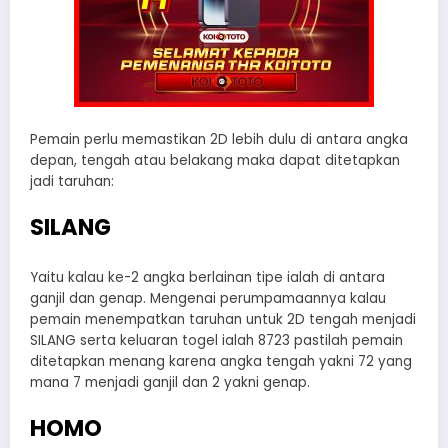
Pemain perlu memastikan 2D lebih dulu di antara angka
depan, tengah atau belakang maka dapat ditetapkan
jadi taruhan:
SILANG
Yaitu kalau ke-2 angka berlainan tipe ialah di antara
ganjil dan genap. Mengenai perumpamaannya kalau
pemain menempatkan taruhan untuk 2D tengah menjadi
SILANG serta keluaran togel ialah 8723 pastilah pemain
ditetapkan menang karena angka tengah yakni 72 yang
mana 7 menjadi ganjil dan 2 yakni genap.
HOMO