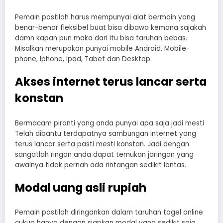
Pemain pastilah harus mempunyai alat bermain yang
benar-benar fleksibel buat bisa dibawa kemana sajakah
damn kapan pun maka dari itu bisa taruhan bebas.
Misalkan merupakan punyai mobile Android, Mobile-
phone, Iphone, Ipad, Tabet dan Desktop.
Akses internet terus lancar serta
konstan
Bermacam piranti yang anda punyai apa saja jadi mesti
Telah dibantu terdapatnya sambungan internet yang
terus lancar serta pasti mesti konstan. Jadi dengan
sangatlah ringan anda dapat temukan jaringan yang
awalnya tidak pernah ada rintangan sedikit lantas.
Modal uang asli rupiah
Pemain pastilah diringankan dalam taruhan togel online
cukup hanya dengan siapkan modal yang sedikit saja