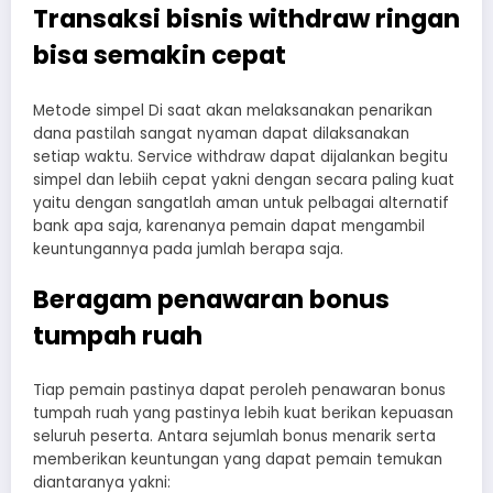
Transaksi bisnis withdraw ringan
bisa semakin cepat
Metode simpel Di saat akan melaksanakan penarikan
dana pastilah sangat nyaman dapat dilaksanakan
setiap waktu. Service withdraw dapat dijalankan begitu
simpel dan lebiih cepat yakni dengan secara paling kuat
yaitu dengan sangatlah aman untuk pelbagai alternatif
bank apa saja, karenanya pemain dapat mengambil
keuntungannya pada jumlah berapa saja.
Beragam penawaran bonus
tumpah ruah
Tiap pemain pastinya dapat peroleh penawaran bonus
tumpah ruah yang pastinya lebih kuat berikan kepuasan
seluruh peserta. Antara sejumlah bonus menarik serta
memberikan keuntungan yang dapat pemain temukan
diantaranya yakni: