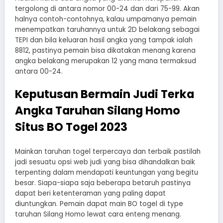
tergolong di antara nomor 00-24 dan dari 75-99. Akan
halnya contoh-contohnya, kalau umpamanya pemain
menempatkan taruhannya untuk 2D belakang sebagai
TEPI dan bila keluaran hasil angka yang tampak ialah
8812, pastinya pemain bisa dikatakan menang karena
angka belakang merupakan 12 yang mana termaksud
antara 00-24.
Keputusan Bermain Judi Terka
Angka Taruhan Silang Homo
Situs BO Togel 2023
Mainkan taruhan togel terpercaya dan terbaik pastilah
jadi sesuatu opsi web judi yang bisa dihandalkan baik
terpenting dalam mendapati keuntungan yang begitu
besar. Siapa-siapa saja beberapa betaruh pastinya
dapat beri ketenteraman yang paling dapat
diuntungkan. Pemain dapat main BO togel di type
taruhan Silang Homo lewat cara enteng menang.