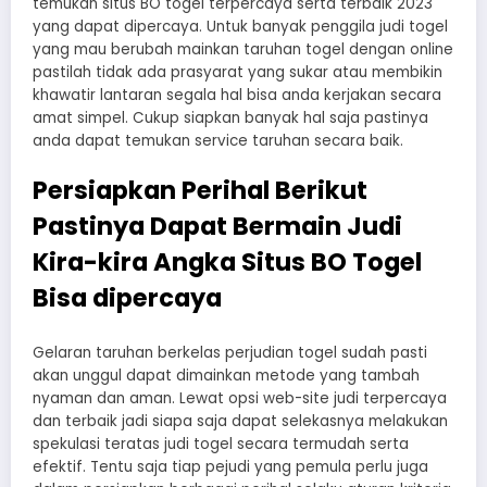
temukan situs BO togel terpercaya serta terbaik 2023
yang dapat dipercaya. Untuk banyak penggila judi togel
yang mau berubah mainkan taruhan togel dengan online
pastilah tidak ada prasyarat yang sukar atau membikin
khawatir lantaran segala hal bisa anda kerjakan secara
amat simpel. Cukup siapkan banyak hal saja pastinya
anda dapat temukan service taruhan secara baik.
Persiapkan Perihal Berikut
Pastinya Dapat Bermain Judi
Kira-kira Angka Situs BO Togel
Bisa dipercaya
Gelaran taruhan berkelas perjudian togel sudah pasti
akan unggul dapat dimainkan metode yang tambah
nyaman dan aman. Lewat opsi web-site judi terpercaya
dan terbaik jadi siapa saja dapat selekasnya melakukan
spekulasi teratas judi togel secara termudah serta
efektif. Tentu saja tiap pejudi yang pemula perlu juga