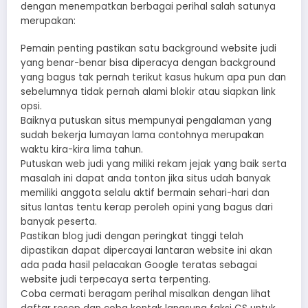
dengan menempatkan berbagai perihal salah satunya
merupakan:
Pemain penting pastikan satu background website judi
yang benar-benar bisa diperacya dengan background
yang bagus tak pernah terikut kasus hukum apa pun dan
sebelumnya tidak pernah alami blokir atau siapkan link
opsi.
Baiknya putuskan situs mempunyai pengalaman yang
sudah bekerja lumayan lama contohnya merupakan
waktu kira-kira lima tahun.
Putuskan web judi yang miliki rekam jejak yang baik serta
masalah ini dapat anda tonton jika situs udah banyak
memiliki anggota selalu aktif bermain sehari-hari dan
situs lantas tentu kerap peroleh opini yang bagus dari
banyak peserta.
Pastikan blog judi dengan peringkat tinggi telah
dipastikan dapat dipercayai lantaran website ini akan
ada pada hasil pelacakan Google teratas sebagai
website judi terpecaya serta terpenting.
Coba cermati beragam perihal misalkan dengan lihat