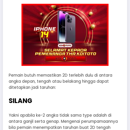
Pemain butuh memastikan 2D terlebih dulu di antara
angka depan, tengah atau belakang hingga dapat
ditetapkan jadi taruhan:
SILANG
Yakni apabila ke-2 angka tidak sama type adalah di
antara ganjil serta genap. Mengenai perumpamaannya
bila pemain menempatkan taruhan buat 2D tengah