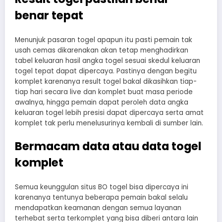
benar tepat
Menunjuk pasaran togel apapun itu pasti pemain tak
usah cemas dikarenakan akan tetap menghadirkan
tabel keluaran hasil angka togel sesuai skedul keluaran
togel tepat dapat dipercaya. Pastinya dengan begitu
komplet karenanya result togel bakal dikasihkan tiap-
tiap hari secara live dan komplet buat masa periode
awalnya, hingga pemain dapat peroleh data angka
keluaran togel lebih presisi dapat dipercaya serta amat
komplet tak perlu menelusurinya kembali di sumber lain.
Bermacam data atau data togel
komplet
Semua keunggulan situs BO togel bisa dipercaya ini
karenanya tentunya beberapa pemain bakal selalu
mendapatkan keamanan dengan semua layanan
terhebat serta terkomplet yang bisa diberi antara lain