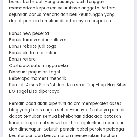
bonus berlimpah yang pastinya lebih tangguh
memberikan kepuasan seluruhnya anggota. Antara
sejumlah bonus menarik dan beri keuntungan yang
dapat pemain temukan di antaranya merupakan:
Bonus new peserta
Bonus turnover dan rollover
Bonus rebate judi togel
Bonus ekstra cari rekan
Bonus referal
Cashback satu minggu sekali
Discount perjudian togel
Beberapa moment menarik.
Peroleh Akses Situs 24 Jam Non stop Tiap-tiap Hari Situs
BO Togel Bisa dipercaya
Pemain pasti akan dipenuhi dalam memperoleh akses
blog yang terus ringan sehari-harinya. Tentunya pemain
dapat temukan semua kehebohan tidak ada batasan
karena langkah akses web ini bisa dijalankan kapan pun
dan dimanapun. Seluruh pemain bakal peroleh pelbagai
keuntungan dan kenyamanan mengerjakan taruhan