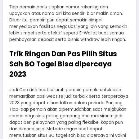
Tiap pemain perlu siapkan nomor rekening dan
upayakan atas nama diri kita sendiri biar makin aman.
Diluar itu, pemain pun dapat semakin simpel
menyediakan fasilitas negosiasi yang lain yang semakin
lebih simpel serta efektif seperti E-Wallet buat semua
pembayaran deposit serta bisnis withdraw lebih ringan.
Trik Ringan Dan Pas Pilih Situs
Sah BO Togel Bisa dipercaya
2023
Jadi Cara inti buat seluruh pemain pemula untuk bisa
memastikan opsi website judi terbaik serta terppercaya
2023 yang dapat dihandalkan dalam periode Panjang.
Tiap-tiap pemain akan dipermudahkan saat melakukan
semua negosiasi paling gampang dan maksimum jadi
dapat beri pelayanan yang paling fleksibel kapan pun
dan dimana saja. Metode ringan buat dapat
memutuskan situs BO togel sah bisa dipercaya ini yakni