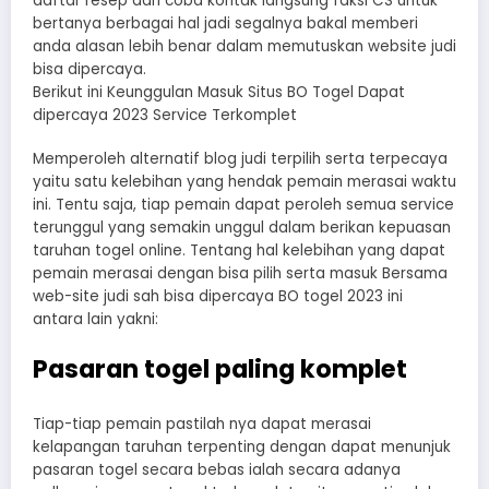
daftar resep dan coba kontak langsung faksi CS untuk
bertanya berbagai hal jadi segalnya bakal memberi
anda alasan lebih benar dalam memutuskan website judi
bisa dipercaya.
Berikut ini Keunggulan Masuk Situs BO Togel Dapat
dipercaya 2023 Service Terkomplet
Memperoleh alternatif blog judi terpilih serta terpecaya
yaitu satu kelebihan yang hendak pemain merasai waktu
ini. Tentu saja, tiap pemain dapat peroleh semua service
terunggul yang semakin unggul dalam berikan kepuasan
taruhan togel online. Tentang hal kelebihan yang dapat
pemain merasai dengan bisa pilih serta masuk Bersama
web-site judi sah bisa dipercaya BO togel 2023 ini
antara lain yakni:
Pasaran togel paling komplet
Tiap-tiap pemain pastilah nya dapat merasai
kelapangan taruhan terpenting dengan dapat menunjuk
pasaran togel secara bebas ialah secara adanya