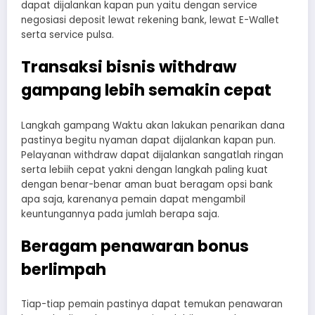
dapat dijalankan kapan pun yaitu dengan service
negosiasi deposit lewat rekening bank, lewat E-Wallet
serta service pulsa.
Transaksi bisnis withdraw
gampang lebih semakin cepat
Langkah gampang Waktu akan lakukan penarikan dana
pastinya begitu nyaman dapat dijalankan kapan pun.
Pelayanan withdraw dapat dijalankan sangatlah ringan
serta lebiih cepat yakni dengan langkah paling kuat
dengan benar-benar aman buat beragam opsi bank
apa saja, karenanya pemain dapat mengambil
keuntungannya pada jumlah berapa saja.
Beragam penawaran bonus
berlimpah
Tiap-tiap pemain pastinya dapat temukan penawaran