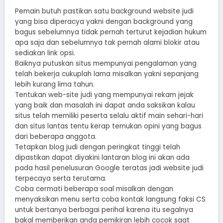
Pemain butuh pastikan satu background website judi
yang bisa diperacya yakni dengan background yang
bagus sebelumnya tidak pernah terturut kejadian hukum
apa saja dan sebelumnya tak pernah alami blokir atau
sediakan link opsi.
Baiknya putuskan situs mempunyai pengalaman yang
telah bekerja cukuplah lama misalkan yakni sepanjang
lebih kurang lima tahun.
Tentukan web-site judi yang mempunyai rekam jejak
yang baik dan masalah ini dapat anda saksikan kalau
situs telah memiliki peserta selalu aktif main sehari-hari
dan situs lantas tentu kerap temukan opini yang bagus
dari beberapa anggota.
Tetapkan blog judi dengan peringkat tinggi telah
dipastikan dapat diyakini lantaran blog ini akan ada
pada hasil penelusuran Google teratas jadi website judi
terpecaya serta terutama.
Coba cermati beberapa soal misalkan dengan
menyaksikan menu serta coba kontak langsung faksi CS
untuk bertanya berbagai perihal karena itu segalnya
bakal memberikan anda pemikiran lebih cocok saat