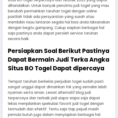
situs BO togel terpercaya dan terbaik 2023 yang dapat
dihandalkan. Untuk banyak pencinta judi togel yang mau
berubah permainkan taruhan togel dengan online
pastilah tidak ada persyaratan yang susah atau
membikin risau lantaran segala hal bisa anda laksanakan
dengan begitu gampang. Cukup siapkan berbagai hal
saja pastinya anda dapat peroleh service taruhan
secara baik.
Persiapkan Soal Berikut Pastinya
Dapat Bermain Judi Terka Angka
Situs BO Togel Dapat dipercaya
Tempat taruhan berkelas perjudian togel sudah pasti
sangat unggul dapat dimainkan trik yang semakin lebih
nyaman serta aman. Lewat alternatif blog judi
terpercaya dan terbaik jadi siapa-siapa saja dapat
lekas menjalankan spekulasi favorit judi togel dengan
termudah dan efektif. Tentu saja tiap pejudi masih
pemula butuh juga dalam menyiapkan berbagai hal