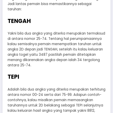
Jadi lantas pemain bisa memastikannya sebagai
taruhan:
TENGAH
Yakni bila dua angka yang diterka merupakan termaksud
di antara nomor 25-74. Tentang hal perumpamaannya
kalau semisalnya pemain menempatkan taruhan untuk
angka 2D depan jadi TENGAH, setelah itu kalau keluaran
angka togel yaitu 3487 pastilah pemain ditetapkan
menang dikarenakan angka depan ialah 34 tergolong
antara 25-74.
TEPI
Adalah bila dua angka yang diterka merupakan terhitung
antara nomor 00-24 serta dari 75-99. Adapun contoh-
contohnya, kalau misalkan pemain memasangkan
taruhannya untuk 2D belakang sebagai TEPI selanjutnya
kalau keluaran hasil angka yang tampak yakni 8812,