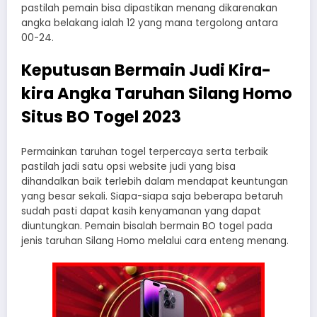
pastilah pemain bisa dipastikan menang dikarenakan
angka belakang ialah 12 yang mana tergolong antara
00-24.
Keputusan Bermain Judi Kira-
kira Angka Taruhan Silang Homo
Situs BO Togel 2023
Permainkan taruhan togel terpercaya serta terbaik
pastilah jadi satu opsi website judi yang bisa
dihandalkan baik terlebih dalam mendapat keuntungan
yang besar sekali. Siapa-siapa saja beberapa betaruh
sudah pasti dapat kasih kenyamanan yang dapat
diuntungkan. Pemain bisalah bermain BO togel pada
jenis taruhan Silang Homo melalui cara enteng menang.