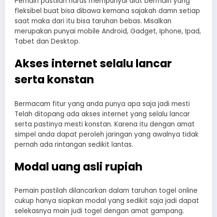
Pemain pastilah harus mempunyai alat bermain yang
fleksibel buat bisa dibawa kemana sajakah damn setiap
saat maka dari itu bisa taruhan bebas. Misalkan
merupakan punyai mobile Android, Gadget, Iphone, Ipad,
Tabet dan Desktop.
Akses internet selalu lancar
serta konstan
Bermacam fitur yang anda punya apa saja jadi mesti
Telah ditopang ada akses internet yang selalu lancar
serta pastinya mesti konstan. Karena itu dengan amat
simpel anda dapat peroleh jaringan yang awalnya tidak
pernah ada rintangan sedikit lantas.
Modal uang asli rupiah
Pemain pastilah dilancarkan dalam taruhan togel online
cukup hanya siapkan modal yang sedikit saja jadi dapat
selekasnya main judi togel dengan amat gampang.