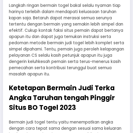
Langkah ringan bermain togel bakal selalu nyaman tiap
harinya terlebih dalam mendapati keluasaan taruhan
kapan saja. Betaruh dapat merasai semua serunya
tertentu dengan bermain yang semakin lebih simpel dan
efektif. Cukup kontak faksi situs pemain dapat bertanya
apapun itu dan dapat juga temukan instruksi serta
pedoman metode bermain judi togel lebih komplet serta
simpel dipahami. Tentu, pemain juga peroleh kelapangan
pelayanan CS selalu kasih petunjuk apapun itu juga
dengerin keluhkesah pemain serta terus-menerus kasih
pemecahan serta kontribusi terunggul buat semua
masalah apapun itu.
Ketetapan Bermain Judi Terka
Angka Taruhan tengah Pinggir
Situs BO Togel 2023
Bermain judi togel tentu yaitu menempatkan angka
dengan cara tepat sama dengan sesuai sama keluaran