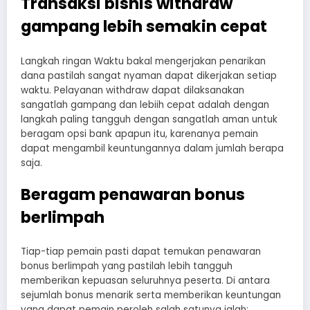
Transaksi bisnis withdraw
gampang lebih semakin cepat
Langkah ringan Waktu bakal mengerjakan penarikan
dana pastilah sangat nyaman dapat dikerjakan setiap
waktu. Pelayanan withdraw dapat dilaksanakan
sangatlah gampang dan lebiih cepat adalah dengan
langkah paling tangguh dengan sangatlah aman untuk
beragam opsi bank apapun itu, karenanya pemain
dapat mengambil keuntungannya dalam jumlah berapa
saja.
Beragam penawaran bonus
berlimpah
Tiap-tiap pemain pasti dapat temukan penawaran
bonus berlimpah yang pastilah lebih tangguh
memberikan kepuasan seluruhnya peserta. Di antara
sejumlah bonus menarik serta memberikan keuntungan
yang dapat pemain peroleh salah satunya ialah: