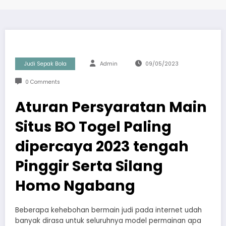
Judi Sepak Bola
Admin
09/05/2023
0 Comments
Aturan Persyaratan Main
Situs BO Togel Paling
dipercaya 2023 tengah
Pinggir Serta Silang
Homo Ngabang
Beberapa kehebohan bermain judi pada internet udah
banyak dirasa untuk seluruhnya model permainan apa