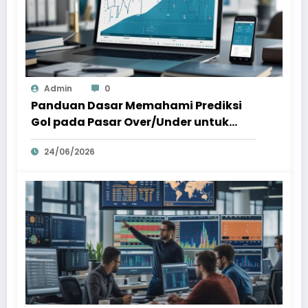
Admin
0
Panduan Dasar Memahami Prediksi
Gol pada Pasar Over/Under untuk
Pemula
24/06/2026