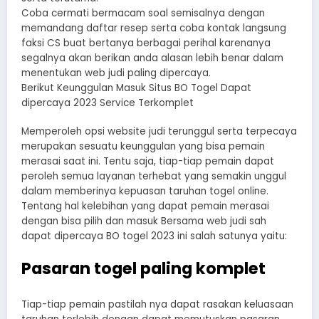
Coba cermati bermacam soal semisalnya dengan
memandang daftar resep serta coba kontak langsung
faksi CS buat bertanya berbagai perihal karenanya
segalnya akan berikan anda alasan lebih benar dalam
menentukan web judi paling dipercaya.
Berikut Keunggulan Masuk Situs BO Togel Dapat
dipercaya 2023 Service Terkomplet
Memperoleh opsi website judi terunggul serta terpecaya
merupakan sesuatu keunggulan yang bisa pemain
merasai saat ini. Tentu saja, tiap-tiap pemain dapat
peroleh semua layanan terhebat yang semakin unggul
dalam memberinya kepuasan taruhan togel online.
Tentang hal kelebihan yang dapat pemain merasai
dengan bisa pilih dan masuk Bersama web judi sah
dapat dipercaya BO togel 2023 ini salah satunya yaitu:
Pasaran togel paling komplet
Tiap-tiap pemain pastilah nya dapat rasakan keluasaan