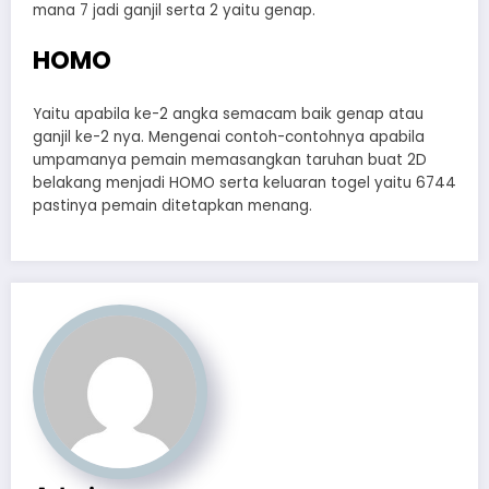
mana 7 jadi ganjil serta 2 yaitu genap.
HOMO
Yaitu apabila ke-2 angka semacam baik genap atau
ganjil ke-2 nya. Mengenai contoh-contohnya apabila
umpamanya pemain memasangkan taruhan buat 2D
belakang menjadi HOMO serta keluaran togel yaitu 6744
pastinya pemain ditetapkan menang.