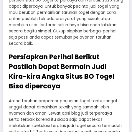
peroleh situs BO togel terpercaya dan terbaik 2023 yang
dapat dipercaya. Untuk banyak pecinta judi togel yang
mau berubah permainkan taruhan togel dengan cara
online pastilah tak ada prasyarat yang susah atau
membikin risau lantaran seluruhnya bisa anda lakukan
secara begitu simpel. Cukup siapkan berbagai perihal
saja pasti anda dapat temukan pelayanan taruhan
secara baik.
Persiapkan Perihal Berikut
Pastilah Dapat Bermain Judi
Kira-kira Angka Situs BO Togel
Bisa dipercaya
Arena taruhan berpamor perjudian togel tentu sangat
unggul dapat dimainkan teknik yang tambah lebih
nyaman dan aman. Lewat opsi blog judi terpercaya
serta terbaik karena itu siapa saja dapat lekas
melakukan spekulasi teratas judi togel secara termudah
serta efektif. Tentu saja tiap pejudi masih yang pemula