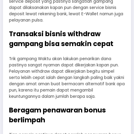
service deposit yang pastinya sangatlah gampang
dapat dilaksanakan kapan pun dengan service bisnis
deposit lewat rekening bank, lewat E-Wallet namun juga
pelayanan pulsa.
Transaksi bisnis withdraw
gampang bisa semakin cepat
Trik gampang Waktu akan lakukan penarikan dana
pastinya sangat nyaman dapat dikerjakan kapan pun.
Pelayanan withdraw dapat dikerjakan begitu simpel
serta lebiih cepat ialah dengan langkah paling baik yakni
dengan amat aman buat bermacam alternatif bank apa
pun, karena itu pemain dapat mengambil
keuntungannya dalam jumlah berapa saja.
Beragam penawaran bonus
berlimpah