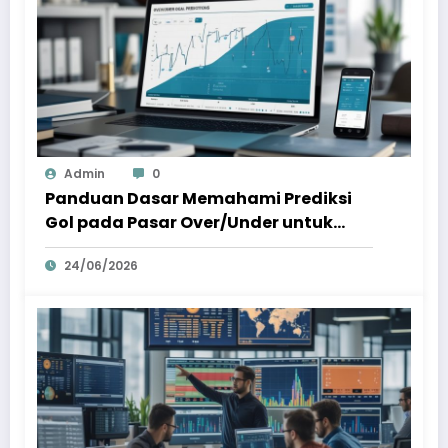
Admin
0
Panduan Dasar Memahami Prediksi
Gol pada Pasar Over/Under untuk
Pemula
24/06/2026