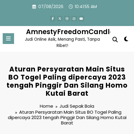
Skip
07/08/2026
10:41:56 AM
to
content
AmnestyFreedomCandles
Judi Online Asik, Menang Pasti, Tanpa
Ribet!
Aturan Persyaratan Main Situs
BO Togel Paling dipercaya 2023
tengah Pinggir Dan Silang Homo
Kutai Barat
Home
Judi Sepak Bola
Aturan Persyaratan Main Situs BO Togel Paling
dipercaya 2023 tengah Pinggir Dan Silang Homo Kutai
Barat