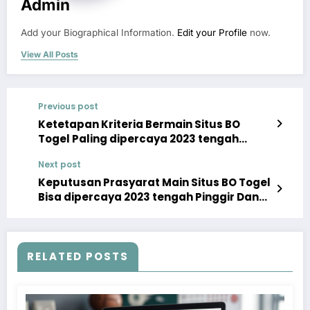
Admin
Add your Biographical Information.
Edit your Profile
now.
View All Posts
Previous post
Ketetapan Kriteria Bermain Situs BO
Togel Paling dipercaya 2023 tengah
Pinggir Dan Silang Homo Tenggarong
Next post
Keputusan Prasyarat Main Situs BO Togel
Bisa dipercaya 2023 tengah Pinggir Dan
Silang Homo Landak
RELATED POSTS