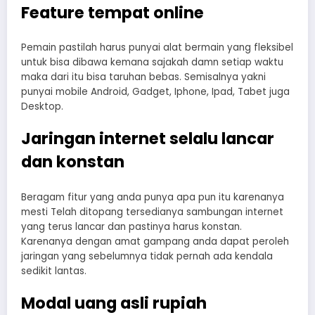
Feature tempat online
Pemain pastilah harus punyai alat bermain yang fleksibel
untuk bisa dibawa kemana sajakah damn setiap waktu
maka dari itu bisa taruhan bebas. Semisalnya yakni
punyai mobile Android, Gadget, Iphone, Ipad, Tabet juga
Desktop.
Jaringan internet selalu lancar
dan konstan
Beragam fitur yang anda punya apa pun itu karenanya
mesti Telah ditopang tersedianya sambungan internet
yang terus lancar dan pastinya harus konstan.
Karenanya dengan amat gampang anda dapat peroleh
jaringan yang sebelumnya tidak pernah ada kendala
sedikit lantas.
Modal uang asli rupiah