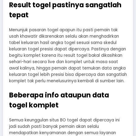
Result togel pastinya sangatlah
tepat
Menunjuk pasaran togel apapun itu pasti pemain tak
usah khawatir dikarenakan selalu akan menghadirkan
tabel keluaran hasil angka togel sesuai sama skedul
keluaran togel presisi dapat dipercaya. Pastinya dengan
begitu komplet karena itu result togel bakal dikasihkan
sehari-hari secara live dan komplet untuk masa saat
awal kalinya, hingga pemain dapat temukan data angka
keluaran togel lebih presisi bisa dipercaya dan sangatlah
komplet tak perlu menelusurinya kembali di sumber lain.
Beberapa info ataupun data
togel komplet
Semua keunggulan situs BO togel dapat dipercaya ini
jadi sudah pasti banyak pemain akan selalu
mendapatkan kenyamanan dengan semua layanan