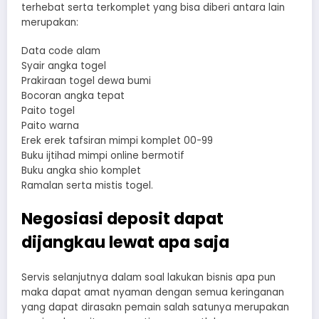
terhebat serta terkomplet yang bisa diberi antara lain
merupakan:
Data code alam
Syair angka togel
Prakiraan togel dewa bumi
Bocoran angka tepat
Paito togel
Paito warna
Erek erek tafsiran mimpi komplet 00-99
Buku ijtihad mimpi online bermotif
Buku angka shio komplet
Ramalan serta mistis togel.
Negosiasi deposit dapat
dijangkau lewat apa saja
Servis selanjutnya dalam soal lakukan bisnis apa pun
maka dapat amat nyaman dengan semua keringanan
yang dapat dirasakn pemain salah satunya merupakan