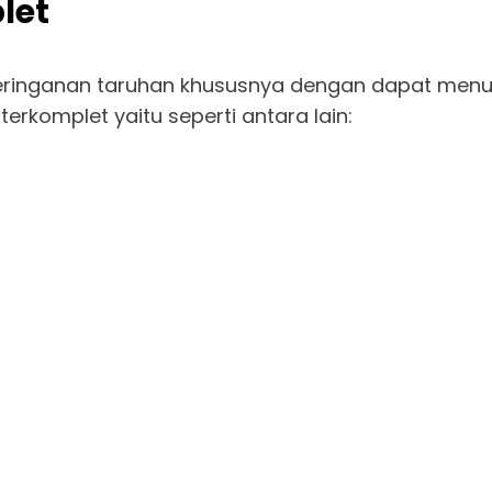
let
keringanan taruhan khususnya dengan dapat menun
rkomplet yaitu seperti antara lain: