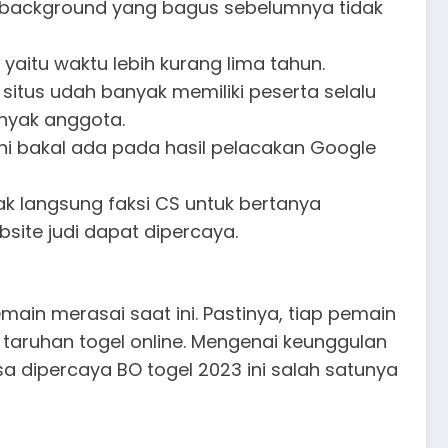
n background yang bagus sebelumnya tidak
itu waktu lebih kurang lima tahun.
a situs udah banyak memiliki peserta selalu
anyak anggota.
 ini bakal ada pada hasil pelacakan Google
 langsung faksi CS untuk bertanya
site judi dapat dipercaya.
emain merasai saat ini. Pastinya, tiap pemain
aruhan togel online. Mengenai keunggulan
 dipercaya BO togel 2023 ini salah satunya