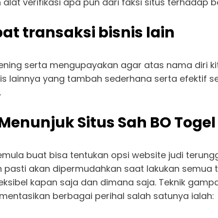
alat verifikasi apa pun dari faksi situs terhadap
t transaksi bisnis lain
ning serta mengupayakan agar atas nama diri kita
is lainnya yang tambah sederhana serta efektif 
.
Menunjuk Situs Sah BO Togel 
ula buat bisa tentukan opsi website judi terung
 pasti akan dipermudahkan saat lakukan semua t
ksibel kapan saja dan dimana saja. Teknik gampan
entasikan berbagai perihal salah satunya ialah: