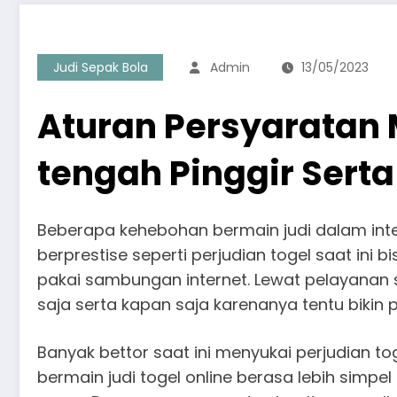
Judi Sepak Bola
Admin
13/05/2023
Aturan Persyaratan 
tengah Pinggir Serta
Beberapa kehebohan bermain judi dalam in
berprestise seperti perjudian togel saat ini
pakai sambungan internet. Lewat pelayanan
saja serta kapan saja karenanya tentu bikin
Banyak bettor saat ini menyukai perjudian to
bermain judi togel online berasa lebih simp