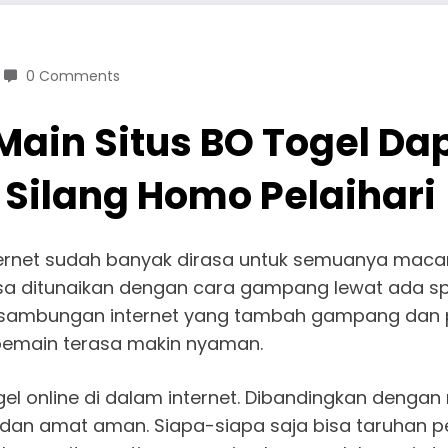
0 Comments
Main Situs BO Togel Da
 Silang Homo Pelaihari
ternet sudah banyak dirasa untuk semuanya maca
 bisa ditunaikan dengan cara gampang lewat ada s
 sambungan internet yang tambah gampang dan pa
 pemain terasa makin nyaman.
gel online di dalam internet. Dibandingkan denga
el dan amat aman. Siapa-siapa saja bisa taruhan p