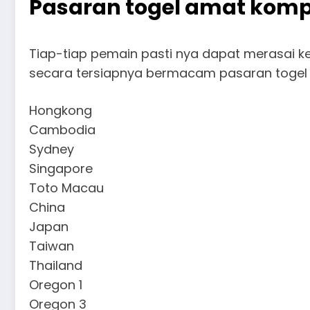
Pasaran togel amat komp
Tiap-tiap pemain pasti nya dapat merasai 
secara tersiapnya bermacam pasaran togel te
Hongkong
Cambodia
Sydney
Singapore
Toto Macau
China
Japan
Taiwan
Thailand
Oregon 1
Oregon 3