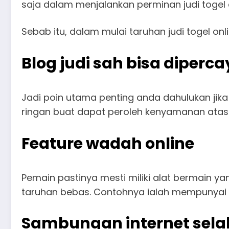
saja dalam menjalankan perminan judi togel o
Sebab itu, dalam mulai taruhan judi togel on
Blog judi sah bisa diperc
Jadi poin utama penting anda dahulukan jik
ringan buat dapat peroleh kenyamanan atas 
Feature wadah online
Pemain pastinya mesti miliki alat bermain ya
taruhan bebas. Contohnya ialah mempunyai m
Sambungan internet sela