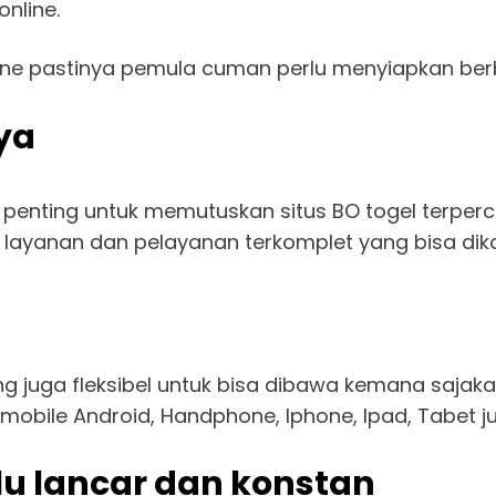
nline.
line pastinya pemula cuman perlu menyiapkan berba
aya
a penting untuk memutuskan situs BO togel terper
layanan dan pelayanan terkomplet yang bisa dik
ng juga fleksibel untuk bisa dibawa kemana sajak
obile Android, Handphone, Iphone, Ipad, Tabet j
lu lancar dan konstan