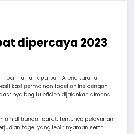
pat dipercaya 2023
m permainan apa pun. Arena taruhan
pesifikasi permainan togel online dengan
stinya begitu efisien dijalankan dimana
n main di bandar darat, tentunya pelayanan
erjudian togel yang lebih nyaman serta