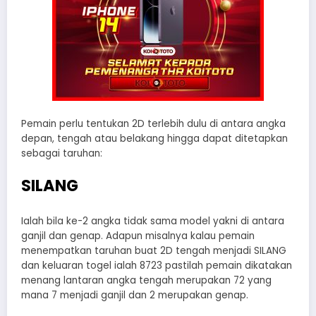
Pemain perlu tentukan 2D terlebih dulu di antara angka
depan, tengah atau belakang hingga dapat ditetapkan
sebagai taruhan:
SILANG
Ialah bila ke-2 angka tidak sama model yakni di antara
ganjil dan genap. Adapun misalnya kalau pemain
menempatkan taruhan buat 2D tengah menjadi SILANG
dan keluaran togel ialah 8723 pastilah pemain dikatakan
menang lantaran angka tengah merupakan 72 yang
mana 7 menjadi ganjil dan 2 merupakan genap.