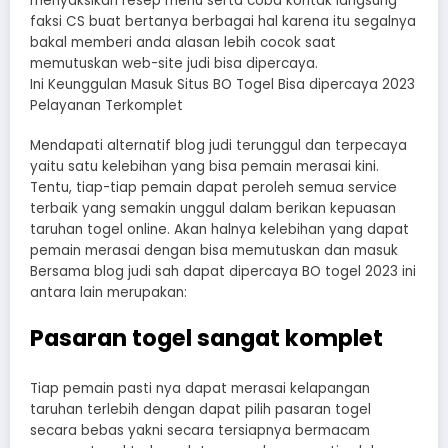
menyaksikan resep menu serta coba kontak langsung
faksi CS buat bertanya berbagai hal karena itu segalnya
bakal memberi anda alasan lebih cocok saat
memutuskan web-site judi bisa dipercaya.
Ini Keunggulan Masuk Situs BO Togel Bisa dipercaya 2023
Pelayanan Terkomplet
Mendapati alternatif blog judi terunggul dan terpecaya
yaitu satu kelebihan yang bisa pemain merasai kini.
Tentu, tiap-tiap pemain dapat peroleh semua service
terbaik yang semakin unggul dalam berikan kepuasan
taruhan togel online. Akan halnya kelebihan yang dapat
pemain merasai dengan bisa memutuskan dan masuk
Bersama blog judi sah dapat dipercaya BO togel 2023 ini
antara lain merupakan:
Pasaran togel sangat komplet
Tiap pemain pasti nya dapat merasai kelapangan
taruhan terlebih dengan dapat pilih pasaran togel
secara bebas yakni secara tersiapnya bermacam