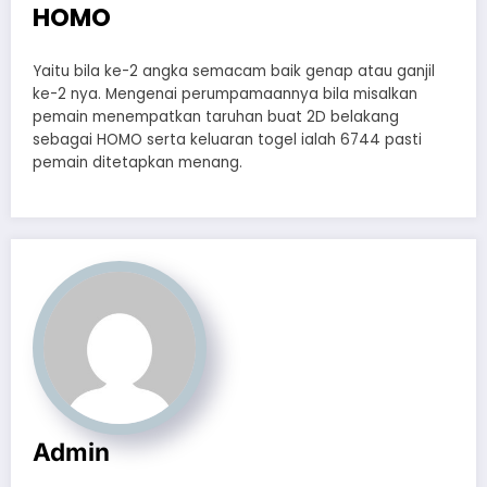
HOMO
Yaitu bila ke-2 angka semacam baik genap atau ganjil
ke-2 nya. Mengenai perumpamaannya bila misalkan
pemain menempatkan taruhan buat 2D belakang
sebagai HOMO serta keluaran togel ialah 6744 pasti
pemain ditetapkan menang.
Admin