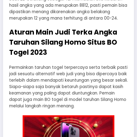
hasil angka yang ada merupakan 8812, pasti pemain bisa
dipastikan menang dikarenakan angka belakang
merupakan 12 yang mana terhitung di antara 00-24.
Aturan Main Judi Terka Angka
Taruhan Silang Homo Situs BO
Togel 2023
Permainkan taruhan togel terpercaya serta terbaik pasti
jadi sesuatu alternatif web judi yang bisa dipercaya baik
terlebih dalam mendapati keuntungan yang besar sekali.
Siapa-siapa saja banyak betaruh pastinya dapat kasih
keamanan yang paling dapat diuntungkan. Pemain
dapat juga main BO togel di model taruhan Silang Homo
melalui langkah ringan menang.