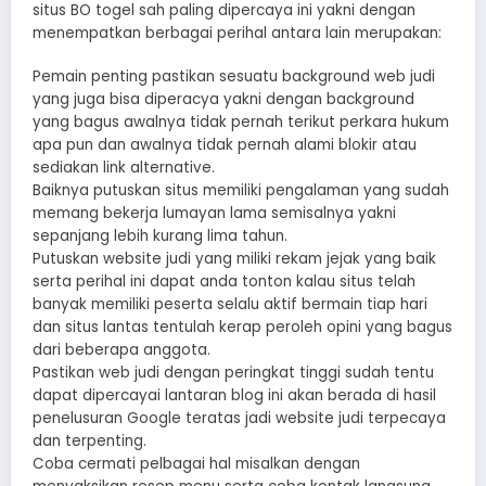
situs BO togel sah paling dipercaya ini yakni dengan
menempatkan berbagai perihal antara lain merupakan:
Pemain penting pastikan sesuatu background web judi
yang juga bisa diperacya yakni dengan background
yang bagus awalnya tidak pernah terikut perkara hukum
apa pun dan awalnya tidak pernah alami blokir atau
sediakan link alternative.
Baiknya putuskan situs memiliki pengalaman yang sudah
memang bekerja lumayan lama semisalnya yakni
sepanjang lebih kurang lima tahun.
Putuskan website judi yang miliki rekam jejak yang baik
serta perihal ini dapat anda tonton kalau situs telah
banyak memiliki peserta selalu aktif bermain tiap hari
dan situs lantas tentulah kerap peroleh opini yang bagus
dari beberapa anggota.
Pastikan web judi dengan peringkat tinggi sudah tentu
dapat dipercayai lantaran blog ini akan berada di hasil
penelusuran Google teratas jadi website judi terpecaya
dan terpenting.
Coba cermati pelbagai hal misalkan dengan