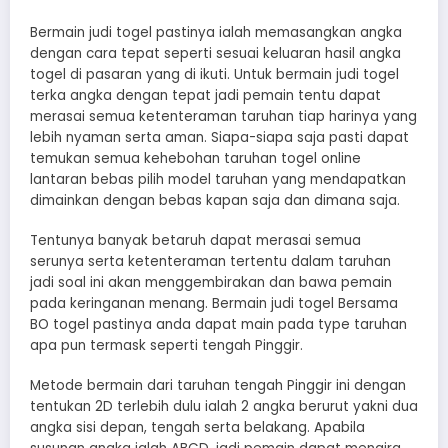
Bermain judi togel pastinya ialah memasangkan angka
dengan cara tepat seperti sesuai keluaran hasil angka
togel di pasaran yang di ikuti. Untuk bermain judi togel
terka angka dengan tepat jadi pemain tentu dapat
merasai semua ketenteraman taruhan tiap harinya yang
lebih nyaman serta aman. Siapa-siapa saja pasti dapat
temukan semua kehebohan taruhan togel online
lantaran bebas pilih model taruhan yang mendapatkan
dimainkan dengan bebas kapan saja dan dimana saja.
Tentunya banyak betaruh dapat merasai semua
serunya serta ketenteraman tertentu dalam taruhan
jadi soal ini akan menggembirakan dan bawa pemain
pada keringanan menang. Bermain judi togel Bersama
BO togel pastinya anda dapat main pada type taruhan
apa pun termask seperti tengah Pinggir.
Metode bermain dari taruhan tengah Pinggir ini dengan
tentukan 2D terlebih dulu ialah 2 angka berurut yakni dua
angka sisi depan, tengah serta belakang. Apabila