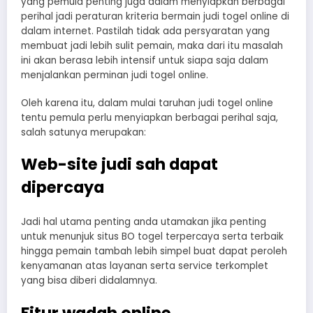
yang pemula penting juga dalam menyiapkan berbagai
perihal jadi peraturan kriteria bermain judi togel online di
dalam internet. Pastilah tidak ada persyaratan yang
membuat jadi lebih sulit pemain, maka dari itu masalah
ini akan berasa lebih intensif untuk siapa saja dalam
menjalankan perminan judi togel online.
Oleh karena itu, dalam mulai taruhan judi togel online
tentu pemula perlu menyiapkan berbagai perihal saja,
salah satunya merupakan:
Web-site judi sah dapat
dipercaya
Jadi hal utama penting anda utamakan jika penting
untuk menunjuk situs BO togel terpercaya serta terbaik
hingga pemain tambah lebih simpel buat dapat peroleh
kenyamanan atas layanan serta service terkomplet
yang bisa diberi didalamnya.
Fitur wadah online