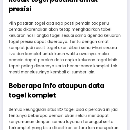
presisi
Pilih pasaran togel apa saja pasti pemain tak perlu
cemas dikarenakan akan tetap menghadirkan tabel
keluaran hasil angka togel sesuai sama agenda keluaran
togel presisi dapat dipercaya. Tentu dengan amat
komplet jadi result togel akan diberi sehari-hari secara
live dan komplet untuk kurun waktu awalnya, maka
pemain dapat peroleh data angka keluaran togel lebih
tepat paling dipercaya serta benar-benar komplet tak
mesti menelusurinya kembali di sumber lain.
Beberapa info ataupun data
togel komplet
Semua keunggulan situs BO togel bisa dipercaya ini jadi
tentunya beberapa pemain akan selalu mendapat
kenyamanan dengan semua layanan terunggul serta
terkomplet yang bisa dikasihkan antara lain merupakan: