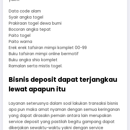
Data code alam
Syair angka togel
Prakiraan togel dewa bumi
Bocoran angka tepat
Paito togel
Paito warna
Erek erek tafsiran mimpi komplet 00-99
Buku tafsiran mimpi online bermotif
Buku angka shio komplet
Ramalan serta mistis togel.
Bisnis deposit dapat terjangkau
lewat apapun itu
Layanan seterusnya dalam soal lakukan transaksi bisnis
apa pun maka amat nyaman dengan semua keringanan
yang dapat dirasakn pemain antara lain merupakan
service deposit yang pastilah begitu gampang dapat
dikerjakan sewaktu-waktu yakni dengan service