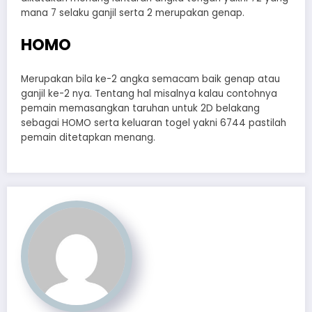
mana 7 selaku ganjil serta 2 merupakan genap.
HOMO
Merupakan bila ke-2 angka semacam baik genap atau
ganjil ke-2 nya. Tentang hal misalnya kalau contohnya
pemain memasangkan taruhan untuk 2D belakang
sebagai HOMO serta keluaran togel yakni 6744 pastilah
pemain ditetapkan menang.