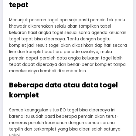
tepat
Menunjuk pasaran togel apa saja pasti pemain tak perlu
khawatir dikarenakan selalu akan tampilkan tabel
keluaran hasil angka togel sesuai sama agenda keluaran
togel tepat bisa dipercaya. Tentu dengan begitu
komplet jadi result togel akan dikasihkan tiap hari secara
live dan komplet buat era periode awalnya, maka
pemain dapat peroleh data angka keluaran togel lebih
tepat dapat dipercaya dan benar-benar komplet tanpa
menelusurinya kembali di sumber lain.
Beberapa data atau data togel
komplet
Semua keunggulan situs BO togel bisa dipercaya ini
karena itu sudah pasti beberapa pemain akan terus-
menerus peroleh keamanan dengan semua sarana
terpilih dan terkomplet yang bisa diberi salah satunya
yakni: