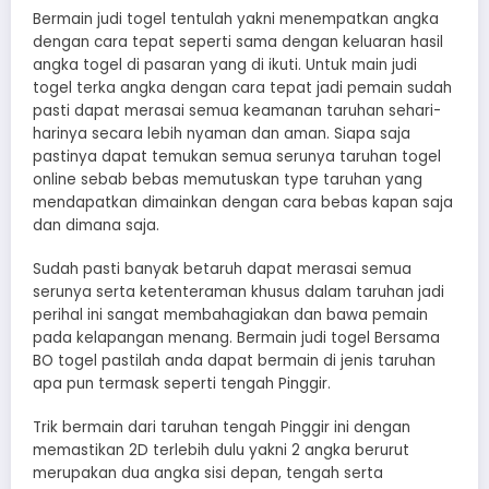
Bermain judi togel tentulah yakni menempatkan angka
dengan cara tepat seperti sama dengan keluaran hasil
angka togel di pasaran yang di ikuti. Untuk main judi
togel terka angka dengan cara tepat jadi pemain sudah
pasti dapat merasai semua keamanan taruhan sehari-
harinya secara lebih nyaman dan aman. Siapa saja
pastinya dapat temukan semua serunya taruhan togel
online sebab bebas memutuskan type taruhan yang
mendapatkan dimainkan dengan cara bebas kapan saja
dan dimana saja.
Sudah pasti banyak betaruh dapat merasai semua
serunya serta ketenteraman khusus dalam taruhan jadi
perihal ini sangat membahagiakan dan bawa pemain
pada kelapangan menang. Bermain judi togel Bersama
BO togel pastilah anda dapat bermain di jenis taruhan
apa pun termask seperti tengah Pinggir.
Trik bermain dari taruhan tengah Pinggir ini dengan
memastikan 2D terlebih dulu yakni 2 angka berurut
merupakan dua angka sisi depan, tengah serta