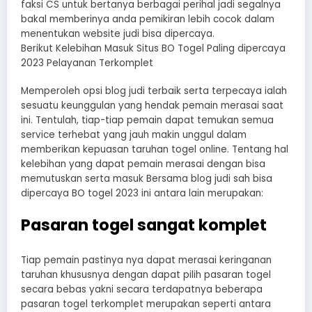
faksi CS untuk bertanya berbagai perihal jadi segalnya
bakal memberinya anda pemikiran lebih cocok dalam
menentukan website judi bisa dipercaya.
Berikut Kelebihan Masuk Situs BO Togel Paling dipercaya
2023 Pelayanan Terkomplet
Memperoleh opsi blog judi terbaik serta terpecaya ialah
sesuatu keunggulan yang hendak pemain merasai saat
ini. Tentulah, tiap-tiap pemain dapat temukan semua
service terhebat yang jauh makin unggul dalam
memberikan kepuasan taruhan togel online. Tentang hal
kelebihan yang dapat pemain merasai dengan bisa
memutuskan serta masuk Bersama blog judi sah bisa
dipercaya BO togel 2023 ini antara lain merupakan:
Pasaran togel sangat komplet
Tiap pemain pastinya nya dapat merasai keringanan
taruhan khususnya dengan dapat pilih pasaran togel
secara bebas yakni secara terdapatnya beberapa
pasaran togel terkomplet merupakan seperti antara