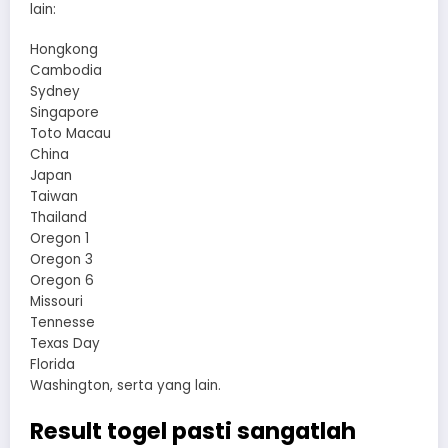
lain:
Hongkong
Cambodia
Sydney
Singapore
Toto Macau
China
Japan
Taiwan
Thailand
Oregon 1
Oregon 3
Oregon 6
Missouri
Tennesse
Texas Day
Florida
Washington, serta yang lain.
Result togel pasti sangatlah