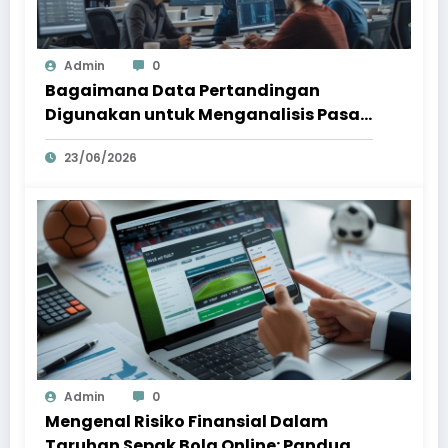
Admin
0
Bagaimana Data Pertandingan
Digunakan untuk Menganalisis Pasar
1X2 di Industri Perjudian
23/06/2026
Admin
0
Mengenal Risiko Finansial Dalam
Taruhan Sepak Bola Online: Panduan