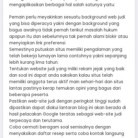
mengaplikasikan berbagai hal salah satunya yaitu:
Pemain perlu meyakinkan sesuatu background web judi
yang bisa diperacya yakni dengan background yang
bagus awalnya tidak pernah terikut masalah hukum
apapun itu dan sebelumnya tak pernah alami blokir atau
menyiapkan link preferensi.
Semestinya putuskan situs memiliki pengalaman yang
telah bekerja lumayan lama contohnya yakni sepanjang
lebih kurang lima tahun.
Tentukan website judi yang miliki rekam jejak yang baik
dan soal ini dapat anda saksikan kalau situs telah
memiliki anggota terus aktif main sehari-hari dan situs
lantas pastinya kerap temukan opini yang bagus dari
beberapa peserta.
Pastikan web-site judi dengan peringkat tinggi sudah
dipastikan dapat diakui lantaran blog ini akan berada di
hasil pelacakan Google teratas sebagai web-site judi
terpecaya dan terutama.
Coba cermati beragam soal semisalnya dengan
menyaksikan daftar resep serta coba kontak langsung