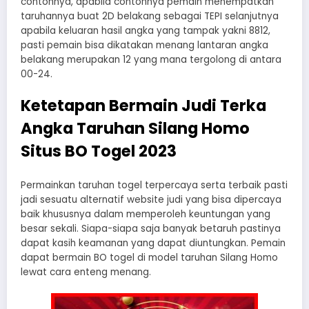
contohnya, apabila contohnya pemain menempatkan
taruhannya buat 2D belakang sebagai TEPI selanjutnya
apabila keluaran hasil angka yang tampak yakni 8812,
pasti pemain bisa dikatakan menang lantaran angka
belakang merupakan 12 yang mana tergolong di antara
00-24.
Ketetapan Bermain Judi Terka
Angka Taruhan Silang Homo
Situs BO Togel 2023
Permainkan taruhan togel terpercaya serta terbaik pasti
jadi sesuatu alternatif website judi yang bisa dipercaya
baik khususnya dalam memperoleh keuntungan yang
besar sekali. Siapa-siapa saja banyak betaruh pastinya
dapat kasih keamanan yang dapat diuntungkan. Pemain
dapat bermain BO togel di model taruhan Silang Homo
lewat cara enteng menang.