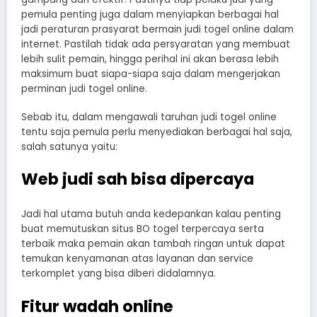
pemula penting juga dalam menyiapkan berbagai hal
jadi peraturan prasyarat bermain judi togel online dalam
internet. Pastilah tidak ada persyaratan yang membuat
lebih sulit pemain, hingga perihal ini akan berasa lebih
maksimum buat siapa-siapa saja dalam mengerjakan
perminan judi togel online.
Sebab itu, dalam mengawali taruhan judi togel online
tentu saja pemula perlu menyediakan berbagai hal saja,
salah satunya yaitu:
Web judi sah bisa dipercaya
Jadi hal utama butuh anda kedepankan kalau penting
buat memutuskan situs BO togel terpercaya serta
terbaik maka pemain akan tambah ringan untuk dapat
temukan kenyamanan atas layanan dan service
terkomplet yang bisa diberi didalamnya.
Fitur wadah online