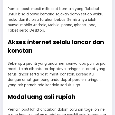
Pemain pasti mesti miliki alat bermain yang fleksibel
untuk bisa dibawa kemana sajakah damn setiap waktu
maka dari itu bisa taruhan bebas. Semisalnya ialah
punyai mobile Android, Mobile-phone, Iphone, Ipad,
Tabet serta Desktop.
Akses internet selalu lancar dan
konstan
Beberapa piranti yang anda mempunyai apa pun itu jadi
mesti Telah dibantu terdapatnya jaringan internet yang
terus lancar serta pasti mesti konstan. Karena itu
dengan amat gampang anda dapat peroleh jaringan
yang tak pernah ada kendala sedikit juga.
Modal uang asli rupiah
Pemain pastilah dilancarkan dalam taruhan togel online
cukup hanya siapkan modal yang sedikit saja karenanya