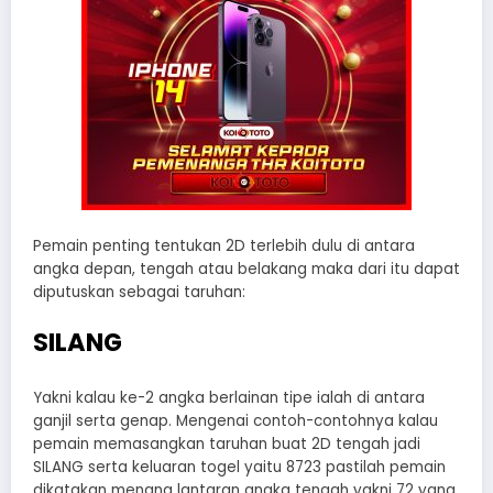
Pemain penting tentukan 2D terlebih dulu di antara
angka depan, tengah atau belakang maka dari itu dapat
diputuskan sebagai taruhan:
SILANG
Yakni kalau ke-2 angka berlainan tipe ialah di antara
ganjil serta genap. Mengenai contoh-contohnya kalau
pemain memasangkan taruhan buat 2D tengah jadi
SILANG serta keluaran togel yaitu 8723 pastilah pemain
dikatakan menang lantaran angka tengah yakni 72 yang