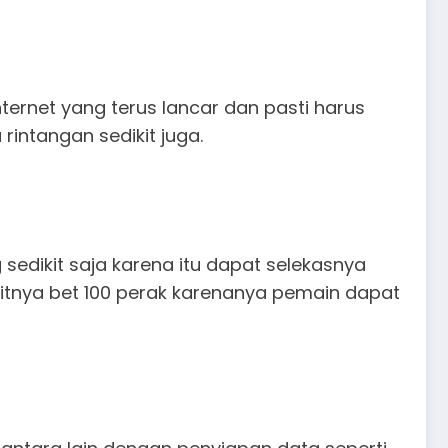
ternet yang terus lancar dan pasti harus
intangan sedikit juga.
edikit saja karena itu dapat selekasnya
kitnya bet 100 perak karenanya pemain dapat