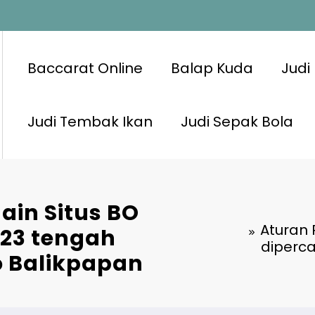
Baccarat Online
Balap Kuda
Judi
Judi Tembak Ikan
Judi Sepak Bola
ain Situs BO
Aturan 
023 tengah
diperca
o Balikpapan