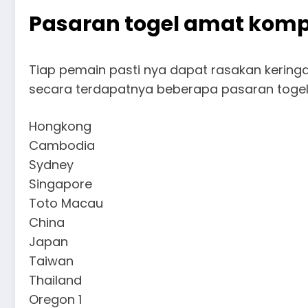
Pasaran togel amat komp
Tiap pemain pasti nya dapat rasakan kerin
secara terdapatnya beberapa pasaran togel t
Hongkong
Cambodia
Sydney
Singapore
Toto Macau
China
Japan
Taiwan
Thailand
Oregon 1