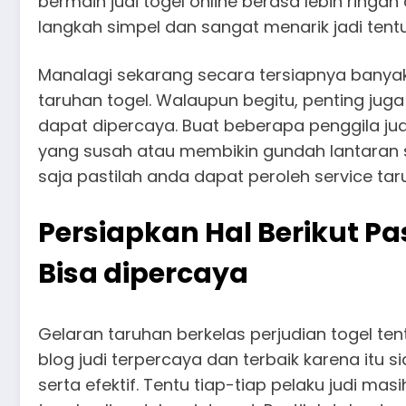
bermain judi togel online berasa lebih ringa
langkah simpel dan sangat menarik jadi tent
Manalagi sekarang secara tersiapnya banyak
taruhan togel. Walaupun begitu, penting jug
dapat dipercaya. Buat beberapa penggila judi
yang susah atau membikin gundah lantaran s
saja pastilah anda dapat peroleh service tar
Persiapkan Hal Berikut Pa
Bisa dipercaya
Gelaran taruhan berkelas perjudian togel t
blog judi terpercaya dan terbaik karena itu 
serta efektif. Tentu tiap-tiap pelaku judi m