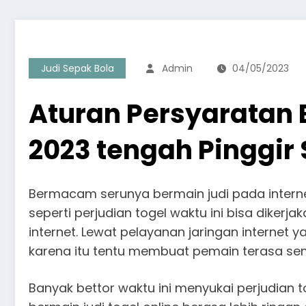
Judi Sepak Bola
Admin
04/05/2023
Aturan Persyaratan 
2023 tengah Pinggir
Bermacam serunya bermain judi pada interne
seperti perjudian togel waktu ini bisa dike
internet. Lewat pelayanan jaringan internet
karena itu tentu membuat pemain terasa se
Banyak bettor waktu ini menyukai perjudian 