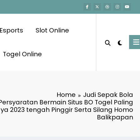
 Esports
Slot Online
Togel Online
Home
Judi Sepak Bola
Persyaratan Bermain Situs BO Togel Paling
ya 2023 tengah Pinggir Serta Silang Homo
Balikpapan