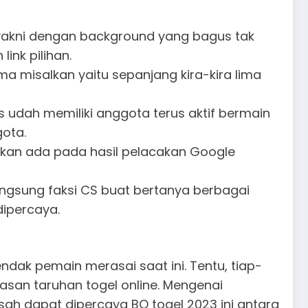
 yakni dengan background yang bagus tak
ink pilihan.
misalkan yaitu sepanjang kira-kira lima
us udah memiliki anggota terus aktif bermain
gota.
i akan ada pada hasil pelacakan Google
gsung faksi CS buat bertanya berbagai
dipercaya.
ndak pemain merasai saat ini. Tentu, tiap-
asan taruhan togel online. Mengenai
h dapat dipercaya BO togel 2023 ini antara