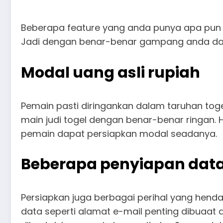
Beberapa feature yang anda punya apa pun ka
Jadi dengan benar-benar gampang anda dapat
Modal uang asli rupiah
Pemain pasti diringankan dalam taruhan toge
main judi togel dengan benar-benar ringan. H
pemain dapat persiapkan modal seadanya.
Beberapa penyiapan dat
Persiapkan juga berbagai perihal yang hend
data seperti alamat e-mail penting dibuaat d