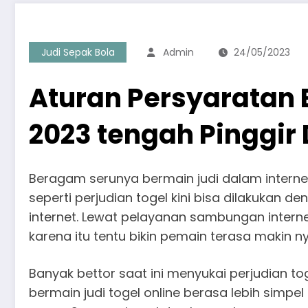
Judi Sepak Bola
Admin
24/05/2023
Aturan Persyaratan 
2023 tengah Pinggi
Beragam serunya bermain judi dalam intern
seperti perjudian togel kini bisa dilakukan 
internet. Lewat pelayanan sambungan interne
karena itu tentu bikin pemain terasa makin 
Banyak bettor saat ini menyukai perjudian to
bermain judi togel online berasa lebih simpe