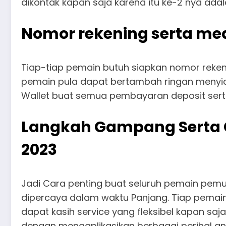
dikontak kapan saja karena itu ke-2 nya adala
Nomor rekening serta med
Tiap-tiap pemain butuh siapkan nomor reken
pemain pula dapat bertambah ringan menyiapk
Wallet buat semua pembayaran deposit serta
Langkah Gampang Serta C
2023
Jadi Cara penting buat seluruh pemain pemul
dipercaya dalam waktu Panjang. Tiap pemain
dapat kasih service yang fleksibel kapan saja
dengan mengaplikasikan berbagai perihal anta