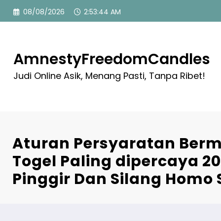
Skip
08/08/2026
2:53:45 AM
to
content
AmnestyFreedomCandles
Judi Online Asik, Menang Pasti, Tanpa Ribet!
Aturan Persyaratan Berm
Togel Paling dipercaya 2
Pinggir Dan Silang Homo