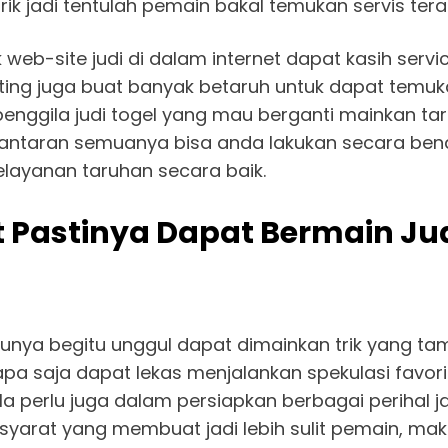
k jadi tentulah pemain bakal temukan servis tera
web-site judi di dalam internet dapat kasih serv
ting juga buat banyak betaruh untuk dapat temuka
nggila judi togel yang mau berganti mainkan taru
u lantaran semuanya bisa anda lakukan secara b
elayanan taruhan secara baik.
t Pastinya Dapat Bermain Jud
tunya begitu unggul dapat dimainkan trik yang t
pa saja dapat lekas menjalankan spekulasi favorit
a perlu juga dalam persiapkan berbagai perihal j
asyarat yang membuat jadi lebih sulit pemain, mak