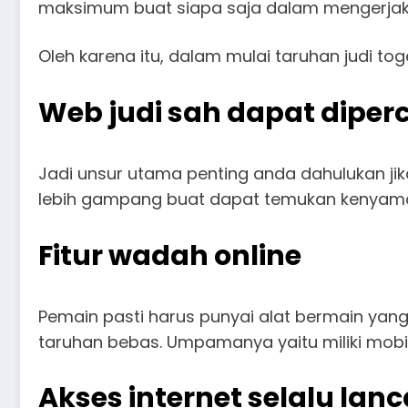
maksimum buat siapa saja dalam mengerjakan
Oleh karena itu, dalam mulai taruhan judi tog
Web judi sah dapat diper
Jadi unsur utama penting anda dahulukan jik
lebih gampang buat dapat temukan kenyaman
Fitur wadah online
Pemain pasti harus punyai alat bermain yan
taruhan bebas. Umpamanya yaitu miliki mobil
Akses internet selalu lan