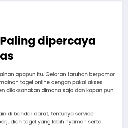
 Paling dipercaya
bas
ainan apapun itu. Gelaran taruhan berpamor
ermainan togel online dengan pakai akses
sien dilaksanakan dimana saja dan kapan pun
in di bandar darat, tentunya service
perjudian togel yang lebih nyaman serta