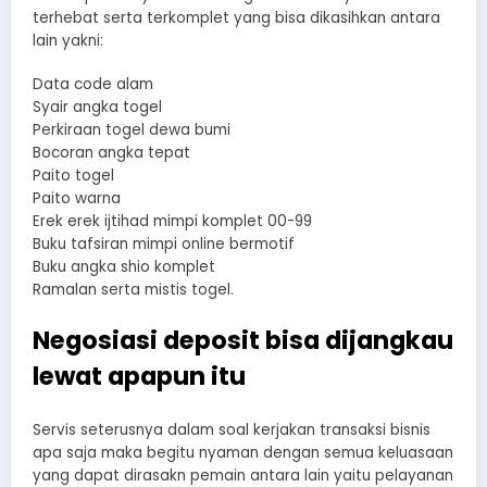
terhebat serta terkomplet yang bisa dikasihkan antara
lain yakni:
Data code alam
Syair angka togel
Perkiraan togel dewa bumi
Bocoran angka tepat
Paito togel
Paito warna
Erek erek ijtihad mimpi komplet 00-99
Buku tafsiran mimpi online bermotif
Buku angka shio komplet
Ramalan serta mistis togel.
Negosiasi deposit bisa dijangkau
lewat apapun itu
Servis seterusnya dalam soal kerjakan transaksi bisnis
apa saja maka begitu nyaman dengan semua keluasaan
yang dapat dirasakn pemain antara lain yaitu pelayanan