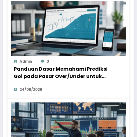
Admin
0
Panduan Dasar Memahami Prediksi
Gol pada Pasar Over/Under untuk
Pemula
24/06/2026