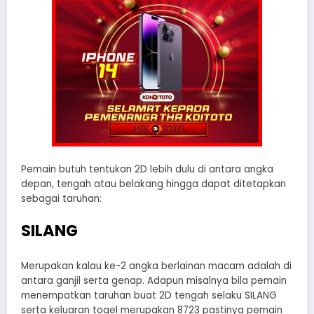
Pemain butuh tentukan 2D lebih dulu di antara angka
depan, tengah atau belakang hingga dapat ditetapkan
sebagai taruhan:
SILANG
Merupakan kalau ke-2 angka berlainan macam adalah di
antara ganjil serta genap. Adapun misalnya bila pemain
menempatkan taruhan buat 2D tengah selaku SILANG
serta keluaran togel merupakan 8723 pastinya pemain