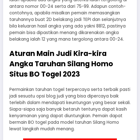
antara nomor 00-24 serta dari 75-99. Adapun contoh-
contohnya, apabila misalkan pemain memasangkan
taruhannya buat 2D belakang jadi TEPI dan selanjutnya
bila keluaran hasil angka yang ada yakni 8812, pastinya
pemain bisa dipastikan menang dikarenakan angka
belakang ialah 12 yang mana tergolong antara 00-24.
Aturan Main Judi Kira-kira
Angka Taruhan Silang Homo
Situs BO Togel 2023
Permainkan taruhan togel terpercaya serta terbaik pasti
jadi sesuatu opsi blog judi yang bisa dipercaya baik
terlebih dalam mendapati keuntungan yang besar sekali.
Siapa-siapa saja banyak betaruh tentunya dapat kasih
kenyamanan yang dapat diuntungkan. Pemain dapat
bermain BO togel pada model taruhan Silang Homo
lewat langkah mudah menang.