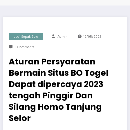
Judi Sepak Bola
Admin
12/05/2023
0 Comments
Aturan Persyaratan
Bermain Situs BO Togel
Dapat dipercaya 2023
tengah Pinggir Dan
Silang Homo Tanjung
Selor