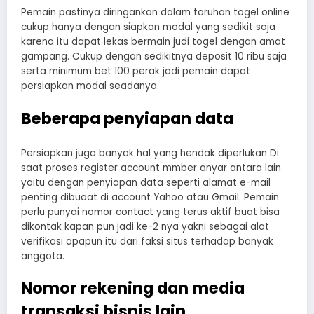
Pemain pastinya diringankan dalam taruhan togel online
cukup hanya dengan siapkan modal yang sedikit saja
karena itu dapat lekas bermain judi togel dengan amat
gampang. Cukup dengan sedikitnya deposit 10 ribu saja
serta minimum bet 100 perak jadi pemain dapat
persiapkan modal seadanya.
Beberapa penyiapan data
Persiapkan juga banyak hal yang hendak diperlukan Di
saat proses register account mmber anyar antara lain
yaitu dengan penyiapan data seperti alamat e-mail
penting dibuaat di account Yahoo atau Gmail. Pemain
perlu punyai nomor contact yang terus aktif buat bisa
dikontak kapan pun jadi ke-2 nya yakni sebagai alat
verifikasi apapun itu dari faksi situs terhadap banyak
anggota.
Nomor rekening dan media
transaksi bisnis lain