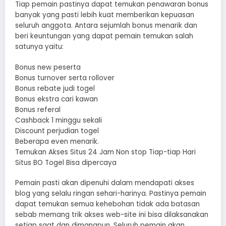
Tiap pemain pastinya dapat temukan penawaran bonus
banyak yang pasti lebih kuat memberikan kepuasan
seluruh anggota. Antara sejumlah bonus menarik dan
beri keuntungan yang dapat pemain temukan salah
satunya yaitu:
Bonus new peserta
Bonus turnover serta rollover
Bonus rebate judi togel
Bonus ekstra cari kawan
Bonus referal
Cashback 1 minggu sekali
Discount perjudian togel
Beberapa even menarik.
Temukan Akses Situs 24 Jam Non stop Tiap-tiap Hari
Situs BO Togel Bisa dipercaya
Pemain pasti akan dipenuhi dalam mendapati akses
blog yang selalu ringan sehari-harinya. Pastinya pemain
dapat temukan semua kehebohan tidak ada batasan
sebab memang trik akses web-site ini bisa dilaksanakan
setiap saat dan dimanapun. Seluruh pemain akan