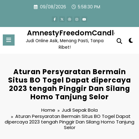
Skip
09/08/2026
5:58:31 PM
to
content
AmnestyFreedomCandles
Judi Online Asik, Menang Pasti, Tanpa
Ribet!
Aturan Persyaratan Bermain
Situs BO Togel Dapat dipercaya
2023 tengah Pinggir Dan Silang
Homo Tanjung Selor
Home
Judi Sepak Bola
Aturan Persyaratan Bermain Situs BO Togel Dapat
dipercaya 2023 tengah Pinggir Dan Silang Homo Tanjung
Selor