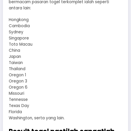
bermacam pasaran togel terkomplet ialah seperti
antara lain:
Hongkong
Cambodia
Sydney
Singapore
Toto Macau
China
Japan
Taiwan
Thailand
Oregon 1
Oregon 3
Oregon 6
Missouri
Tennesse
Texas Day
Florida
Washington, serta yang lain.