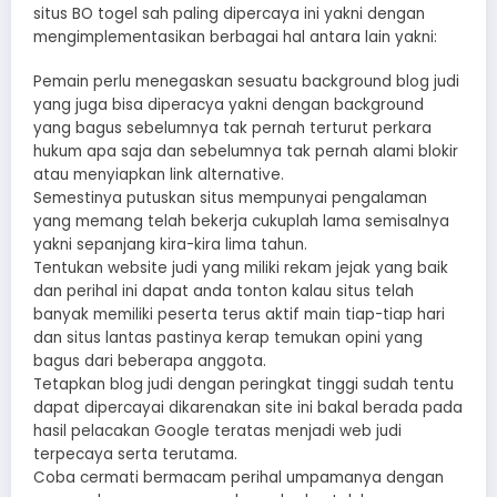
situs BO togel sah paling dipercaya ini yakni dengan
mengimplementasikan berbagai hal antara lain yakni:
Pemain perlu menegaskan sesuatu background blog judi
yang juga bisa diperacya yakni dengan background
yang bagus sebelumnya tak pernah terturut perkara
hukum apa saja dan sebelumnya tak pernah alami blokir
atau menyiapkan link alternative.
Semestinya putuskan situs mempunyai pengalaman
yang memang telah bekerja cukuplah lama semisalnya
yakni sepanjang kira-kira lima tahun.
Tentukan website judi yang miliki rekam jejak yang baik
dan perihal ini dapat anda tonton kalau situs telah
banyak memiliki peserta terus aktif main tiap-tiap hari
dan situs lantas pastinya kerap temukan opini yang
bagus dari beberapa anggota.
Tetapkan blog judi dengan peringkat tinggi sudah tentu
dapat dipercayai dikarenakan site ini bakal berada pada
hasil pelacakan Google teratas menjadi web judi
terpecaya serta terutama.
Coba cermati bermacam perihal umpamanya dengan