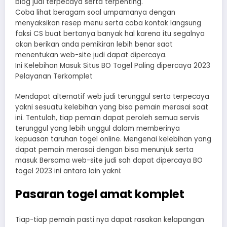
blog judi terpecaya serta terpenting.
Coba lihat beragam soal umpamanya dengan
menyaksikan resep menu serta coba kontak langsung
faksi CS buat bertanya banyak hal karena itu segalnya
akan berikan anda pemikiran lebih benar saat
menentukan web-site judi dapat dipercaya.
Ini Kelebihan Masuk Situs BO Togel Paling dipercaya 2023
Pelayanan Terkomplet
Mendapat alternatif web judi terunggul serta terpecaya
yakni sesuatu kelebihan yang bisa pemain merasai saat
ini. Tentulah, tiap pemain dapat peroleh semua servis
terunggul yang lebih unggul dalam memberinya
kepuasan taruhan togel online. Mengenai kelebihan yang
dapat pemain merasai dengan bisa menunjuk serta
masuk Bersama web-site judi sah dapat dipercaya BO
togel 2023 ini antara lain yakni:
Pasaran togel amat komplet
Tiap-tiap pemain pasti nya dapat rasakan kelapangan