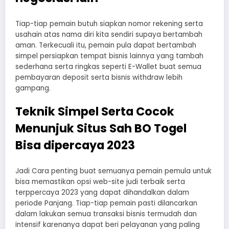
Tiap-tiap pemain butuh siapkan nomor rekening serta
usahain atas nama diri kita sendiri supaya bertambah
aman. Terkecuali itu, pemain pula dapat bertambah
simpel persiapkan tempat bisnis lainnya yang tambah
sederhana serta ringkas seperti E-Wallet buat semua
pembayaran deposit serta bisnis withdraw lebih
gampang.
Teknik Simpel Serta Cocok
Menunjuk Situs Sah BO Togel
Bisa dipercaya 2023
Jadi Cara penting buat semuanya pemain pemula untuk
bisa memastikan opsi web-site judi terbaik serta
terppercaya 2023 yang dapat dihandalkan dalam
periode Panjang. Tiap-tiap pemain pasti dilancarkan
dalam lakukan semua transaksi bisnis termudah dan
intensif karenanya dapat beri pelayanan yang paling