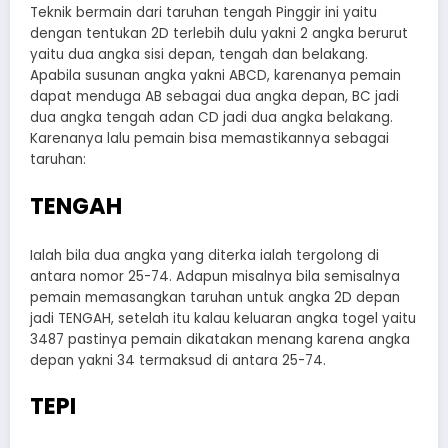
Teknik bermain dari taruhan tengah Pinggir ini yaitu
dengan tentukan 2D terlebih dulu yakni 2 angka berurut
yaitu dua angka sisi depan, tengah dan belakang.
Apabila susunan angka yakni ABCD, karenanya pemain
dapat menduga AB sebagai dua angka depan, BC jadi
dua angka tengah adan CD jadi dua angka belakang.
Karenanya lalu pemain bisa memastikannya sebagai
taruhan:
TENGAH
Ialah bila dua angka yang diterka ialah tergolong di
antara nomor 25-74. Adapun misalnya bila semisalnya
pemain memasangkan taruhan untuk angka 2D depan
jadi TENGAH, setelah itu kalau keluaran angka togel yaitu
3487 pastinya pemain dikatakan menang karena angka
depan yakni 34 termaksud di antara 25-74.
TEPI