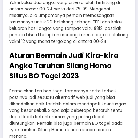
Yakni kalau dua angka yang diterka ialah terhitung di
antara nomor 00-24 serta dari 75-99. Mengenai
misalnya, bila umpamanya pemain memasangkan
taruhannya untuk 2D belakang sebagai TEPI dan kalau
keluaran hasil angka yang tampak yaitu 8812, pastilah
pemain bisa ditetapkan menang karena angka belakang
yakni 12 yang mana tergolong di antara 00-24.
Aturan Bermain Judi Kira-kira
Angka Taruhan Silang Homo
Situs BO Togel 2023
Permainkan taruhan togel terpercaya serta terbaik
pastinya jadi sesuatu alternatif web judi yang bisa
dihandalkan baik terlebih dalam mendapati keuntungan
yang besar sekali. Siapa saja beberapa betaruh tentu
dapat kasih ketenteraman yang paling dapat
diuntungkan. Pemain bisa juga bermain BO togel pada
type taruhan Silang Homo dengan secara ringan
menang.