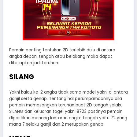
Pemain penting tentukan 2D terlebih dulu di antara
angka depan, tengah atau belakang maka dapat
ditetapkan jadi taruhan:
SILANG
Yakni kalau ke-2 angka tidak sama model yakni di antara
ganjil serta genap. Tentang hal perumpamaannya bila
pemain memasangkan taruhan buat 2D tengah selaku
SILANG dan keluaran togel yakni 8723 pastinya pemain
dipastikan menang lantaran angka tengah yaitu 72 yang
mana 7 selaku ganjil dan 2 merupakan genap.