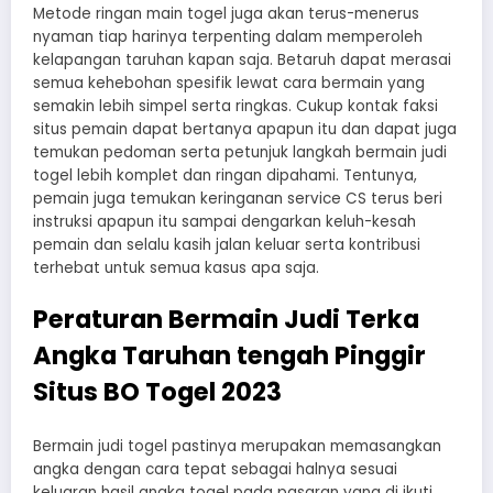
Metode ringan main togel juga akan terus-menerus
nyaman tiap harinya terpenting dalam memperoleh
kelapangan taruhan kapan saja. Betaruh dapat merasai
semua kehebohan spesifik lewat cara bermain yang
semakin lebih simpel serta ringkas. Cukup kontak faksi
situs pemain dapat bertanya apapun itu dan dapat juga
temukan pedoman serta petunjuk langkah bermain judi
togel lebih komplet dan ringan dipahami. Tentunya,
pemain juga temukan keringanan service CS terus beri
instruksi apapun itu sampai dengarkan keluh-kesah
pemain dan selalu kasih jalan keluar serta kontribusi
terhebat untuk semua kasus apa saja.
Peraturan Bermain Judi Terka
Angka Taruhan tengah Pinggir
Situs BO Togel 2023
Bermain judi togel pastinya merupakan memasangkan
angka dengan cara tepat sebagai halnya sesuai
keluaran hasil angka togel pada pasaran yang di ikuti.