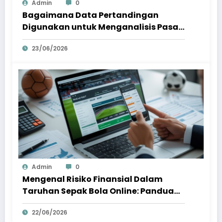
Admin
0
Bagaimana Data Pertandingan
Digunakan untuk Menganalisis Pasar
1X2 di Industri Perjudian
23/06/2026
Admin
0
Mengenal Risiko Finansial Dalam
Taruhan Sepak Bola Online: Panduan
Menyusun Strategi Cerdas
22/06/2026