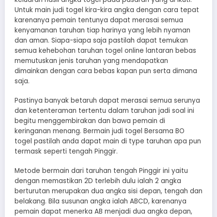
Untuk main judi togel kira-kira angka dengan cara tepat
karenanya pemain tentunya dapat merasai semua
kenyamanan taruhan tiap harinya yang lebih nyaman
dan aman. Siapa-siapa saja pastilah dapat temukan
semua kehebohan taruhan togel online lantaran bebas
memutuskan jenis taruhan yang mendapatkan
dimainkan dengan cara bebas kapan pun serta dimana
saja.
Pastinya banyak betaruh dapat merasai semua serunya
dan ketenteraman tertentu dalam taruhan jadi soal ini
begitu menggembirakan dan bawa pemain di
keringanan menang. Bermain judi togel Bersama BO
togel pastilah anda dapat main di type taruhan apa pun
termask seperti tengah Pinggir.
Metode bermain dari taruhan tengah Pinggir ini yaitu
dengan memastikan 2D terlebih dulu ialah 2 angka
berturutan merupakan dua angka sisi depan, tengah dan
belakang. Bila susunan angka ialah ABCD, karenanya
pemain dapat menerka AB menjadi dua angka depan,