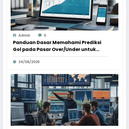
Admin
0
Panduan Dasar Memahami Prediksi
Gol pada Pasar Over/Under untuk
Pemula
24/06/2026