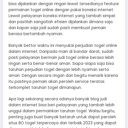
bisa dijalankan dengan ringan lewat tersedianya feature
permainan togel online dengan pakai koneksi internet.
Lewat pelayanan koneksi internet yang tambah simpel
dan pastilah sangatlah efisien dijalankan dimana saja
dan kapan saja jadi sudah pasti membuat pemain
berasa bertambah nyaman.
Banyak bettor waktu ini menyukai perjudian togel online
dalam internet. Daripada main di bandar darat, sudah
pasti pelayanan bermain judi togel online berasa lebih
ringan serta benar-benar aman. Siapa-siapa saja bisa
taruhan perjudian togel dengan lebih nyaman serta
aman. Dengan secara ringan dan begitu menarik karena
itu pastinya pemain akan peroleh service teratas
terkomplet taruhan togel dimanapun.
Apa lagi sekarang secara adanya banyak blog judi
dalam internet bisa beri pelayanan yang tambah lebih
unggul dalam permainkan taruhan togel. Walau begitu,
penting juga buat banyak betaruh untuk dapat peroleh
situs BO togel terpercaya dan terbaik 2023 yang dapat