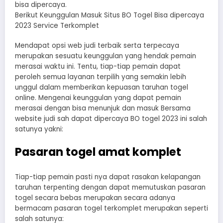
bisa dipercaya.
Berikut Keunggulan Masuk Situs BO Togel Bisa dipercaya
2023 Service Terkomplet
Mendapat opsi web judi terbaik serta terpecaya
merupakan sesuatu keunggulan yang hendak pemain
merasai waktu ini. Tentu, tiap-tiap pemain dapat
peroleh semua layanan terpilih yang semakin lebih
unggul dalam memberikan kepuasan taruhan togel
online. Mengenai keunggulan yang dapat pemain
merasai dengan bisa menunjuk dan masuk Bersama
website judi sah dapat dipercaya BO togel 2023 ini salah
satunya yakni:
Pasaran togel amat komplet
Tiap-tiap pemain pasti nya dapat rasakan kelapangan
taruhan terpenting dengan dapat memutuskan pasaran
togel secara bebas merupakan secara adanya
bermacam pasaran togel terkomplet merupakan seperti
salah satunya: