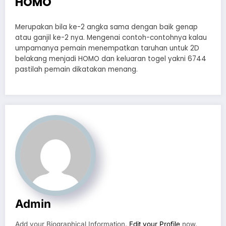
HOMO
Merupakan bila ke-2 angka sama dengan baik genap
atau ganjil ke-2 nya. Mengenai contoh-contohnya kalau
umpamanya pemain menempatkan taruhan untuk 2D
belakang menjadi HOMO dan keluaran togel yakni 6744
pastilah pemain dikatakan menang.
Admin
Add your Biographical Information.
Edit your Profile
now.