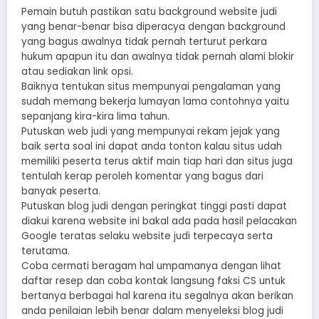
Pemain butuh pastikan satu background website judi
yang benar-benar bisa diperacya dengan background
yang bagus awalnya tidak pernah terturut perkara
hukum apapun itu dan awalnya tidak pernah alami blokir
atau sediakan link opsi.
Baiknya tentukan situs mempunyai pengalaman yang
sudah memang bekerja lumayan lama contohnya yaitu
sepanjang kira-kira lima tahun.
Putuskan web judi yang mempunyai rekam jejak yang
baik serta soal ini dapat anda tonton kalau situs udah
memiliki peserta terus aktif main tiap hari dan situs juga
tentulah kerap peroleh komentar yang bagus dari
banyak peserta.
Putuskan blog judi dengan peringkat tinggi pasti dapat
diakui karena website ini bakal ada pada hasil pelacakan
Google teratas selaku website judi terpecaya serta
terutama.
Coba cermati beragam hal umpamanya dengan lihat
daftar resep dan coba kontak langsung faksi CS untuk
bertanya berbagai hal karena itu segalnya akan berikan
anda penilaian lebih benar dalam menyeleksi blog judi