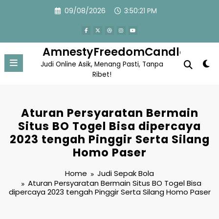
Skip
09/08/2026
3:50:22 PM
to
content
AmnestyFreedomCandles
Judi Online Asik, Menang Pasti, Tanpa
Ribet!
Aturan Persyaratan Bermain
Situs BO Togel Bisa dipercaya
2023 tengah Pinggir Serta Silang
Homo Paser
Home
Judi Sepak Bola
Aturan Persyaratan Bermain Situs BO Togel Bisa
dipercaya 2023 tengah Pinggir Serta Silang Homo Paser