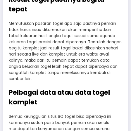
tepat
Memutuskan pasaran togel apa saja pastinya pemain
tidak harus risau dikarenakan akan memperlihatkan
tabel keluaran hasil angka togel sesuai sama agenda
keluaran togel presisi dapat dipercaya. Tentulah dengan
begitu komplet jadi result togel bakal dikasihkan sehari-
hari secara live dan komplet untuk era waktu awal
kalinya, maka dari itu pemain dapat temukan data
angka keluaran togel lebih tepat dapat dipercaya dan
sangatlah komplet tanpa menelusurinya kembali di
sumber lain.
Pelbagai data atau data togel
komplet
Semua keunggulan situs BO togel bisa dipercaya ini
karenanya sudah pasti banyak pemain akan selalu
mendapatkan kenyamanan dengan semua sarana