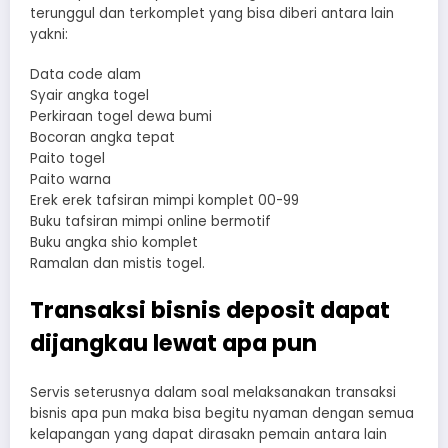
terunggul dan terkomplet yang bisa diberi antara lain
yakni:
Data code alam
Syair angka togel
Perkiraan togel dewa bumi
Bocoran angka tepat
Paito togel
Paito warna
Erek erek tafsiran mimpi komplet 00-99
Buku tafsiran mimpi online bermotif
Buku angka shio komplet
Ramalan dan mistis togel.
Transaksi bisnis deposit dapat
dijangkau lewat apa pun
Servis seterusnya dalam soal melaksanakan transaksi
bisnis apa pun maka bisa begitu nyaman dengan semua
kelapangan yang dapat dirasakn pemain antara lain