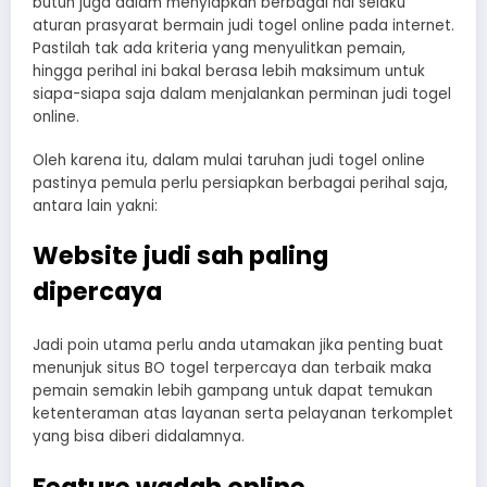
butuh juga dalam menyiapkan berbagai hal selaku
aturan prasyarat bermain judi togel online pada internet.
Pastilah tak ada kriteria yang menyulitkan pemain,
hingga perihal ini bakal berasa lebih maksimum untuk
siapa-siapa saja dalam menjalankan perminan judi togel
online.
Oleh karena itu, dalam mulai taruhan judi togel online
pastinya pemula perlu persiapkan berbagai perihal saja,
antara lain yakni:
Website judi sah paling
dipercaya
Jadi poin utama perlu anda utamakan jika penting buat
menunjuk situs BO togel terpercaya dan terbaik maka
pemain semakin lebih gampang untuk dapat temukan
ketenteraman atas layanan serta pelayanan terkomplet
yang bisa diberi didalamnya.
Feature wadah online