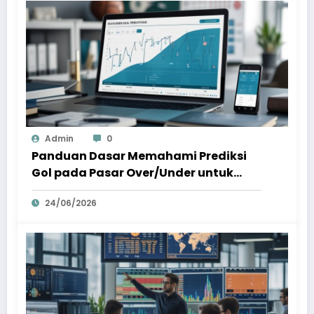
Admin
0
Panduan Dasar Memahami Prediksi
Gol pada Pasar Over/Under untuk
Pemula
24/06/2026