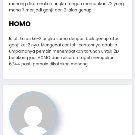
menang dikarenakan angka tengah merupakan 72 yang
mana 7 menjadi ganjil dan 2 ialah genap.
HOMO
Ialah kalau ke-2 angka sama dengan baik genap atau
ganjil ke-2 nya. Mengenai contoh-contohnya apabila
umpamanya pemain menempatkan taruhan untuk 2D
belakang jadi HOMO dan keluaran togel merupakan
6744 pasti pemain dikatakan menang.