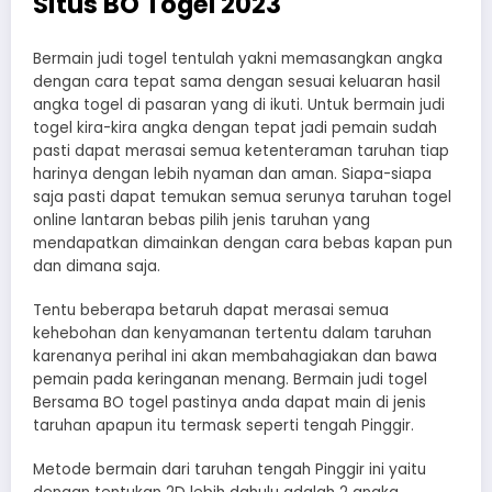
Situs BO Togel 2023
Bermain judi togel tentulah yakni memasangkan angka
dengan cara tepat sama dengan sesuai keluaran hasil
angka togel di pasaran yang di ikuti. Untuk bermain judi
togel kira-kira angka dengan tepat jadi pemain sudah
pasti dapat merasai semua ketenteraman taruhan tiap
harinya dengan lebih nyaman dan aman. Siapa-siapa
saja pasti dapat temukan semua serunya taruhan togel
online lantaran bebas pilih jenis taruhan yang
mendapatkan dimainkan dengan cara bebas kapan pun
dan dimana saja.
Tentu beberapa betaruh dapat merasai semua
kehebohan dan kenyamanan tertentu dalam taruhan
karenanya perihal ini akan membahagiakan dan bawa
pemain pada keringanan menang. Bermain judi togel
Bersama BO togel pastinya anda dapat main di jenis
taruhan apapun itu termask seperti tengah Pinggir.
Metode bermain dari taruhan tengah Pinggir ini yaitu