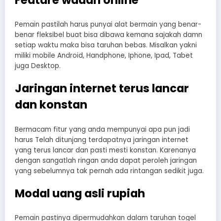
Pemain pastilah harus punyai alat bermain yang benar-
benar fleksibel buat bisa dibawa kemana sajakah damn
setiap waktu maka bisa taruhan bebas. Misalkan yakni
miliki mobile Android, Handphone, Iphone, Ipad, Tabet
juga Desktop.
Jaringan internet terus lancar
dan konstan
Bermacam fitur yang anda mempunyai apa pun jadi
harus Telah ditunjang terdapatnya jaringan internet
yang terus lancar dan pasti mesti konstan. Karenanya
dengan sangatlah ringan anda dapat peroleh jaringan
yang sebelumnya tak pernah ada rintangan sedikit juga.
Modal uang asli rupiah
Pemain pastinya dipermudahkan dalam taruhan togel