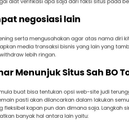
ai alat verifikasi apa saja dari faksi situs pada 
pat negosiasi lain
ning serta mengusahakan agar atas nama diri kita 
an media transaksi bisnis yang lain yang tambah
ithdraw lebih ringan.
r Menunjuk Situs Sah BO Tog
la buat bisa tentukan opsi web-site judi terun
pemain pasti akan dilancarkan dalam lakukan sem
 fleksibel kapan pun dan dimana saja. Langkah si
tkan banyak hal antara lain yaitu: