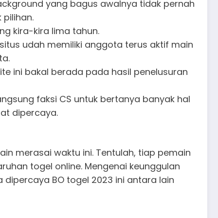
background yang bagus awalnya tidak pernah
pilihan.
 kira-kira lima tahun.
 situs udah memiliki anggota terus aktif main
ta.
ite ini bakal berada pada hasil penelusuran
ngsung faksi CS untuk bertanya banyak hal
at dipercaya.
in merasai waktu ini. Tentulah, tiap pemain
ruhan togel online. Mengenai keunggulan
ipercaya BO togel 2023 ini antara lain