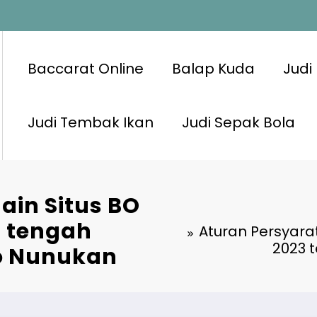
Baccarat Online
Balap Kuda
Judi
Judi Tembak Ikan
Judi Sepak Bola
ain Situs BO
3 tengah
Aturan Persyara
2023 
mo Nunukan