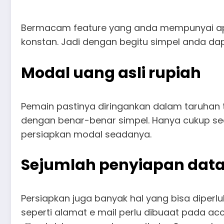
Bermacam feature yang anda mempunyai apa s
konstan. Jadi dengan begitu simpel anda dap
Modal uang asli rupiah
Pemain pastinya diringankan dalam taruhan to
dengan benar-benar simpel. Hanya cukup sed
persiapkan modal seadanya.
Sejumlah penyiapan dat
Persiapkan juga banyak hal yang bisa diper
seperti alamat e mail perlu dibuaat pada acc