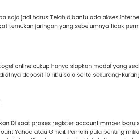
aja jadi harus Telah dibantu ada akses internet
at temukan jaringan yang sebelumnya tidak perna
gel online cukup hanya siapkan modal yang sediki
ikitnya deposit 10 ribu saja serta sekurang-kura
a
lukan Di saat proses register account mmber bar
ount Yahoo atau Gmail. Pemain pula penting miliki