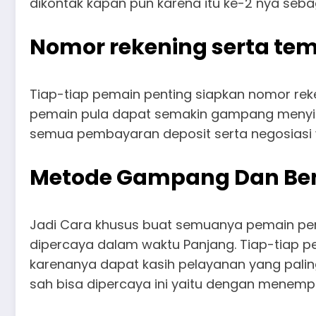
dikontak kapan pun karena itu ke-2 nya sebag
Nomor rekening serta tem
Tiap-tiap pemain penting siapkan nomor reke
pemain pula dapat semakin gampang menyiapk
semua pembayaran deposit serta negosiasi w
Metode Gampang Dan Bena
Jadi Cara khusus buat semuanya pemain pemu
dipercaya dalam waktu Panjang. Tiap-tiap 
karenanya dapat kasih pelayanan yang paling
sah bisa dipercaya ini yaitu dengan menempa