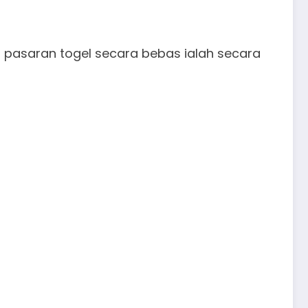
h pasaran togel secara bebas ialah secara