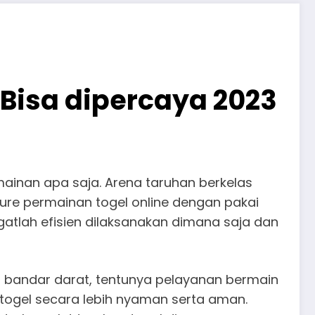
 Bisa dipercaya 2023
ainan apa saja. Arena taruhan berkelas
ture permainan togel online dengan pakai
ngatlah efisien dilaksanakan dimana saja dan
di bandar darat, tentunya pelayanan bermain
n togel secara lebih nyaman serta aman.