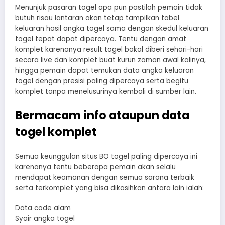
Menunjuk pasaran togel apa pun pastilah pemain tidak
butuh risau lantaran akan tetap tampilkan tabel
keluaran hasil angka togel sama dengan skedul keluaran
togel tepat dapat dipercaya. Tentu dengan amat
komplet karenanya result togel bakal diberi sehari-hari
secara live dan komplet buat kurun zaman awal kalinya,
hingga pemain dapat temukan data angka keluaran
togel dengan presisi paling dipercaya serta begitu
komplet tanpa menelusurinya kembali di sumber lain.
Bermacam info ataupun data
togel komplet
Semua keunggulan situs BO togel paling dipercaya ini
karenanya tentu beberapa pemain akan selalu
mendapat keamanan dengan semua sarana terbaik
serta terkomplet yang bisa dikasihkan antara lain ialah:
Data code alam
Syair angka togel