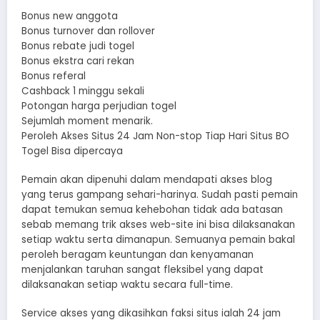
Bonus new anggota
Bonus turnover dan rollover
Bonus rebate judi togel
Bonus ekstra cari rekan
Bonus referal
Cashback 1 minggu sekali
Potongan harga perjudian togel
Sejumlah moment menarik.
Peroleh Akses Situs 24 Jam Non-stop Tiap Hari Situs BO
Togel Bisa dipercaya
Pemain akan dipenuhi dalam mendapati akses blog
yang terus gampang sehari-harinya. Sudah pasti pemain
dapat temukan semua kehebohan tidak ada batasan
sebab memang trik akses web-site ini bisa dilaksanakan
setiap waktu serta dimanapun. Semuanya pemain bakal
peroleh beragam keuntungan dan kenyamanan
menjalankan taruhan sangat fleksibel yang dapat
dilaksanakan setiap waktu secara full-time.
Service akses yang dikasihkan faksi situs ialah 24 jam