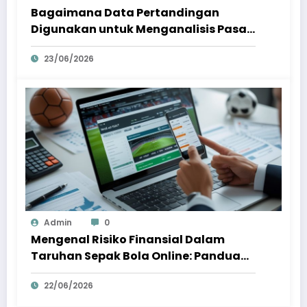
Bagaimana Data Pertandingan
Digunakan untuk Menganalisis Pasar
1X2 di Industri Perjudian
23/06/2026
Admin
0
Mengenal Risiko Finansial Dalam
Taruhan Sepak Bola Online: Panduan
Menyusun Strategi Cerdas
22/06/2026