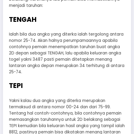
menjadi taruhan:
TENGAH
Ialah bila dua angka yang diterka ialah tergolong antara
nomor 25-74. Akan halnya perumpamaannya apabila
contohnya pemain menempatkan taruhan buat angka
2D depan sebagai TENGAH, lalu apabila keluaran angka
togel yakni 3487 pasti pemain ditetapkan menang
lantaran angka depan merupakan 34 terhitung di antara
25-74.
TEPI
Yakni kalau dua angka yang diterka merupakan
termaksud di antara nomor 00-24 dan dari 75-99.
Tentang hal contoh-contohnya, bila contohnya pemain
memasangkan taruhannya untuk 2D belakang sebagai
TEPI kemudian bila keluaran hasil angka yang tampil ialah
8812, pastinya pemain bisa dikatakan menang lantaran