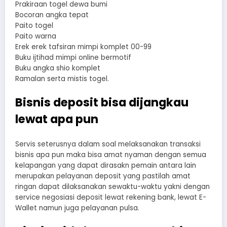
Prakiraan togel dewa bumi
Bocoran angka tepat
Paito togel
Paito warna
Erek erek tafsiran mimpi komplet 00-99
Buku ijtihad mimpi online bermotif
Buku angka shio komplet
Ramalan serta mistis togel.
Bisnis deposit bisa dijangkau
lewat apa pun
Servis seterusnya dalam soal melaksanakan transaksi
bisnis apa pun maka bisa amat nyaman dengan semua
kelapangan yang dapat dirasakn pemain antara lain
merupakan pelayanan deposit yang pastilah amat
ringan dapat dilaksanakan sewaktu-waktu yakni dengan
service negosiasi deposit lewat rekening bank, lewat E-
Wallet namun juga pelayanan pulsa.