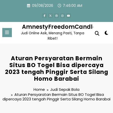
Skip
09/08/2026
7:46:01 AM
to
content
AmnestyFreedomCandles
Judi Online Asik, Menang Pasti, Tanpa
Ribet!
Aturan Persyaratan Bermain
Situs BO Togel Bisa dipercaya
2023 tengah Pinggir Serta Silang
Homo Barabai
Home
Judi Sepak Bola
Aturan Persyaratan Bermain Situs BO Togel Bisa
dipercaya 2023 tengah Pinggir Serta Silang Homo Barabai