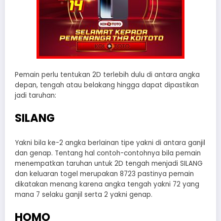
Pemain perlu tentukan 2D terlebih dulu di antara angka
depan, tengah atau belakang hingga dapat dipastikan
jadi taruhan:
SILANG
Yakni bila ke-2 angka berlainan tipe yakni di antara ganjil
dan genap. Tentang hal contoh-contohnya bila pemain
menempatkan taruhan untuk 2D tengah menjadi SILANG
dan keluaran togel merupakan 8723 pastinya pemain
dikatakan menang karena angka tengah yakni 72 yang
mana 7 selaku ganjil serta 2 yakni genap.
HOMO