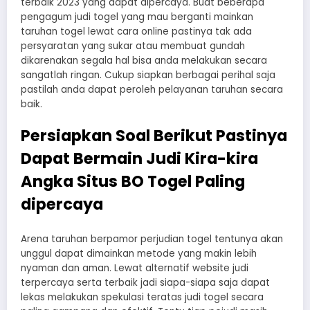
terbaik 2023 yang dapat dipercaya. Buat beberapa
pengagum judi togel yang mau berganti mainkan
taruhan togel lewat cara online pastinya tak ada
persyaratan yang sukar atau membuat gundah
dikarenakan segala hal bisa anda melakukan secara
sangatlah ringan. Cukup siapkan berbagai perihal saja
pastilah anda dapat peroleh pelayanan taruhan secara
baik.
Persiapkan Soal Berikut Pastinya
Dapat Bermain Judi Kira-kira
Angka Situs BO Togel Paling
dipercaya
Arena taruhan berpamor perjudian togel tentunya akan
unggul dapat dimainkan metode yang makin lebih
nyaman dan aman. Lewat alternatif website judi
terpercaya serta terbaik jadi siapa-siapa saja dapat
lekas melakukan spekulasi teratas judi togel secara