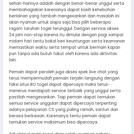
sehari-harinya adalah dengan benar-benar unggul serta
membahagiakan karenanya dapat kasih kehebohan
berlainan yang tambah mengesankan dan masalah ini
akan nyaman untuk siapa saja bisa pilih beberapa
ragam taruhan togel terunggul. Dengan service akses
24 jam non-stop karena itu dimulai dengan pagi sampai
malam hari tentu bakal beri keuntungan serta keamanan
memastikan waktu serta tempat untuk bermain kapan
pun tanpa ada butuh takut oleh karena ada aktivitas
lain.
Pemain dapat peroleh juga akses spek live chat yang
terus mempermudah pemain terjalin langsung dengan
faksi situs BO togel dapat dipercaya maka terus-
menerus mendapati service terbaiik yang unggul serta
pastilah mengesankan. Tiap pemain dapat temukan
semua service unggulan dapat dipercaya terpenting
adanya pelayanan CS yang paling ramah, santun dan
berasa berkawan. Karenanya tentu pemain dapat
temukan service maksimum bisa dipercaya.