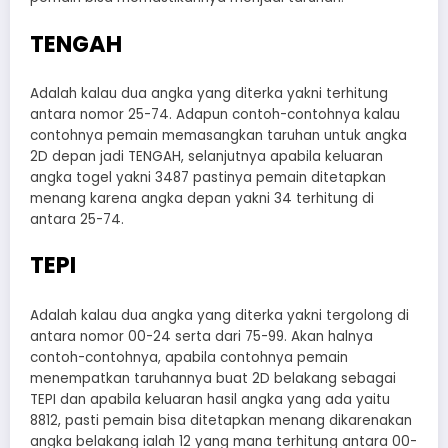
TENGAH
Adalah kalau dua angka yang diterka yakni terhitung
antara nomor 25-74. Adapun contoh-contohnya kalau
contohnya pemain memasangkan taruhan untuk angka
2D depan jadi TENGAH, selanjutnya apabila keluaran
angka togel yakni 3487 pastinya pemain ditetapkan
menang karena angka depan yakni 34 terhitung di
antara 25-74.
TEPI
Adalah kalau dua angka yang diterka yakni tergolong di
antara nomor 00-24 serta dari 75-99. Akan halnya
contoh-contohnya, apabila contohnya pemain
menempatkan taruhannya buat 2D belakang sebagai
TEPI dan apabila keluaran hasil angka yang ada yaitu
8812, pasti pemain bisa ditetapkan menang dikarenakan
angka belakang ialah 12 yang mana terhitung antara 00-