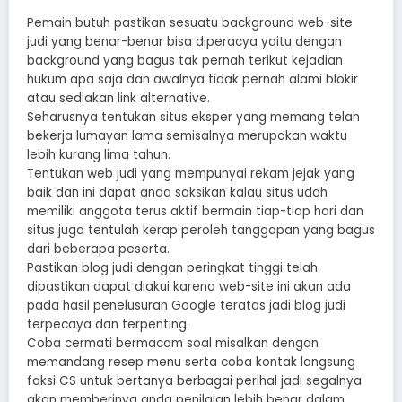
Pemain butuh pastikan sesuatu background web-site
judi yang benar-benar bisa diperacya yaitu dengan
background yang bagus tak pernah terikut kejadian
hukum apa saja dan awalnya tidak pernah alami blokir
atau sediakan link alternative.
Seharusnya tentukan situs eksper yang memang telah
bekerja lumayan lama semisalnya merupakan waktu
lebih kurang lima tahun.
Tentukan web judi yang mempunyai rekam jejak yang
baik dan ini dapat anda saksikan kalau situs udah
memiliki anggota terus aktif bermain tiap-tiap hari dan
situs juga tentulah kerap peroleh tanggapan yang bagus
dari beberapa peserta.
Pastikan blog judi dengan peringkat tinggi telah
dipastikan dapat diakui karena web-site ini akan ada
pada hasil penelusuran Google teratas jadi blog judi
terpecaya dan terpenting.
Coba cermati bermacam soal misalkan dengan
memandang resep menu serta coba kontak langsung
faksi CS untuk bertanya berbagai perihal jadi segalnya
akan memberinya anda penilaian lebih benar dalam