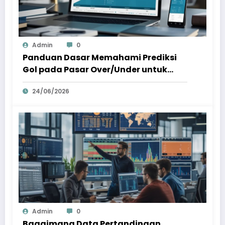
Admin
0
Panduan Dasar Memahami Prediksi
Gol pada Pasar Over/Under untuk
Pemula
24/06/2026
Admin
0
Bagaimana Data Pertandingan