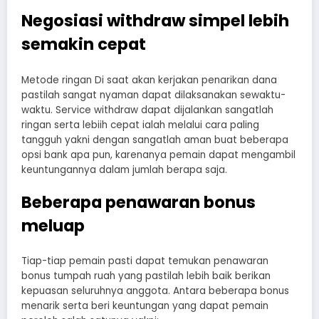
Negosiasi withdraw simpel lebih
semakin cepat
Metode ringan Di saat akan kerjakan penarikan dana
pastilah sangat nyaman dapat dilaksanakan sewaktu-
waktu. Service withdraw dapat dijalankan sangatlah
ringan serta lebiih cepat ialah melalui cara paling
tangguh yakni dengan sangatlah aman buat beberapa
opsi bank apa pun, karenanya pemain dapat mengambil
keuntungannya dalam jumlah berapa saja.
Beberapa penawaran bonus
meluap
Tiap-tiap pemain pasti dapat temukan penawaran
bonus tumpah ruah yang pastilah lebih baik berikan
kepuasan seluruhnya anggota. Antara beberapa bonus
menarik serta beri keuntungan yang dapat pemain