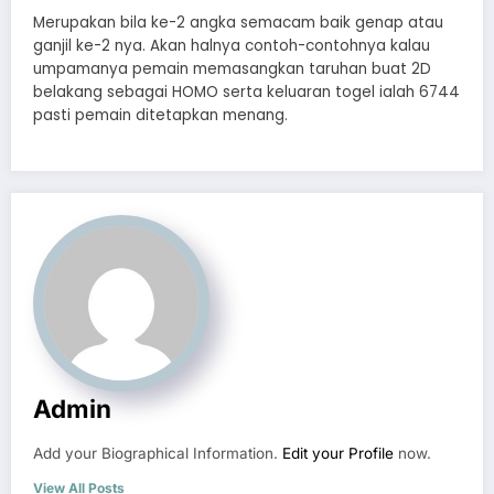
Merupakan bila ke-2 angka semacam baik genap atau
ganjil ke-2 nya. Akan halnya contoh-contohnya kalau
umpamanya pemain memasangkan taruhan buat 2D
belakang sebagai HOMO serta keluaran togel ialah 6744
pasti pemain ditetapkan menang.
Admin
Add your Biographical Information.
Edit your Profile
now.
View All Posts