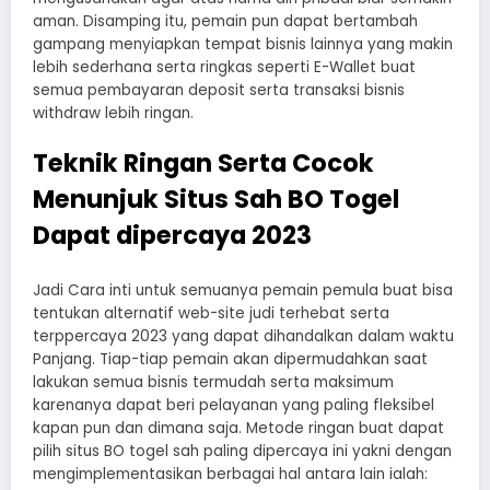
aman. Disamping itu, pemain pun dapat bertambah
gampang menyiapkan tempat bisnis lainnya yang makin
lebih sederhana serta ringkas seperti E-Wallet buat
semua pembayaran deposit serta transaksi bisnis
withdraw lebih ringan.
Teknik Ringan Serta Cocok
Menunjuk Situs Sah BO Togel
Dapat dipercaya 2023
Jadi Cara inti untuk semuanya pemain pemula buat bisa
tentukan alternatif web-site judi terhebat serta
terppercaya 2023 yang dapat dihandalkan dalam waktu
Panjang. Tiap-tiap pemain akan dipermudahkan saat
lakukan semua bisnis termudah serta maksimum
karenanya dapat beri pelayanan yang paling fleksibel
kapan pun dan dimana saja. Metode ringan buat dapat
pilih situs BO togel sah paling dipercaya ini yakni dengan
mengimplementasikan berbagai hal antara lain ialah: