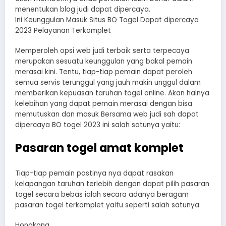
menentukan blog judi dapat dipercaya.
Ini Keunggulan Masuk Situs BO Togel Dapat dipercaya
2023 Pelayanan Terkomplet
Memperoleh opsi web judi terbaik serta terpecaya
merupakan sesuatu keunggulan yang bakal pemain
merasai kini. Tentu, tiap-tiap pemain dapat peroleh
semua servis terunggul yang jauh makin unggul dalam
memberikan kepuasan taruhan togel online. Akan halnya
kelebihan yang dapat pemain merasai dengan bisa
memutuskan dan masuk Bersama web judi sah dapat
dipercaya BO togel 2023 ini salah satunya yaitu:
Pasaran togel amat komplet
Tiap-tiap pemain pastinya nya dapat rasakan
kelapangan taruhan terlebih dengan dapat pilih pasaran
togel secara bebas ialah secara adanya beragam
pasaran togel terkomplet yaitu seperti salah satunya:
Hongkong