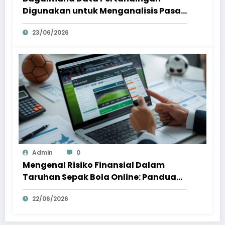
Digunakan untuk Menganalisis Pasar
1X2 di Industri Perjudian
23/06/2026
Admin
0
Mengenal Risiko Finansial Dalam
Taruhan Sepak Bola Online: Panduan
Menyusun Strategi Cerdas
22/06/2026