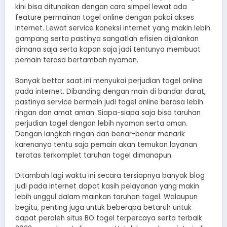
kini bisa ditunaikan dengan cara simpel lewat ada
feature permainan togel online dengan pakai akses
internet. Lewat service koneksi internet yang makin lebih
gampang serta pastinya sangatlah efisien dijalankan
dimana saja serta kapan saja jadi tentunya membuat
pemain terasa bertambah nyaman.
Banyak bettor saat ini menyukai perjudian togel online
pada internet. Dibanding dengan main di bandar darat,
pastinya service bermain judi togel online berasa lebih
ringan dan amat aman. Siapa-siapa saja bisa taruhan
perjudian togel dengan lebih nyaman serta aman.
Dengan langkah ringan dan benar-benar menarik
karenanya tentu saja pemain akan temukan layanan
teratas terkomplet taruhan togel dimanapun.
Ditambah lagi waktu ini secara tersiapnya banyak blog
judi pada internet dapat kasih pelayanan yang makin
lebih unggul dalam mainkan taruhan togel. Walaupun
begitu, penting juga untuk beberapa betaruh untuk
dapat peroleh situs BO togel terpercaya serta terbaik