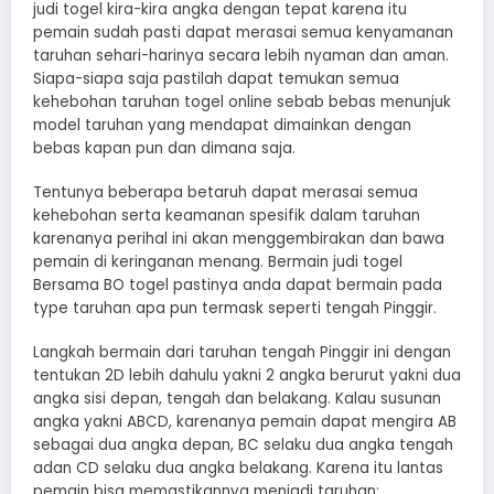
judi togel kira-kira angka dengan tepat karena itu
pemain sudah pasti dapat merasai semua kenyamanan
taruhan sehari-harinya secara lebih nyaman dan aman.
Siapa-siapa saja pastilah dapat temukan semua
kehebohan taruhan togel online sebab bebas menunjuk
model taruhan yang mendapat dimainkan dengan
bebas kapan pun dan dimana saja.
Tentunya beberapa betaruh dapat merasai semua
kehebohan serta keamanan spesifik dalam taruhan
karenanya perihal ini akan menggembirakan dan bawa
pemain di keringanan menang. Bermain judi togel
Bersama BO togel pastinya anda dapat bermain pada
type taruhan apa pun termask seperti tengah Pinggir.
Langkah bermain dari taruhan tengah Pinggir ini dengan
tentukan 2D lebih dahulu yakni 2 angka berurut yakni dua
angka sisi depan, tengah dan belakang. Kalau susunan
angka yakni ABCD, karenanya pemain dapat mengira AB
sebagai dua angka depan, BC selaku dua angka tengah
adan CD selaku dua angka belakang. Karena itu lantas
pemain bisa memastikannya menjadi taruhan: