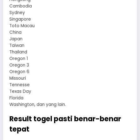
Cambodia
Sydney
Singapore
Toto Macau
China
Japan
Taiwan
Thailand
Oregon 1
Oregon 3
Oregon 6
Missouri
Tennesse
Texas Day
Florida
Washington, dan yang lain.
Result togel pasti benar-benar
tepat