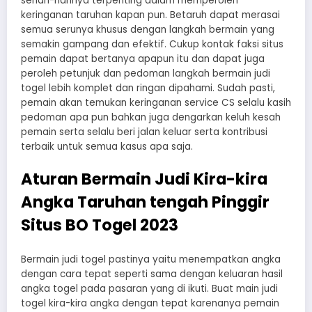
sehari-harinya terpenting dalam memperoleh
keringanan taruhan kapan pun. Betaruh dapat merasai
semua serunya khusus dengan langkah bermain yang
semakin gampang dan efektif. Cukup kontak faksi situs
pemain dapat bertanya apapun itu dan dapat juga
peroleh petunjuk dan pedoman langkah bermain judi
togel lebih komplet dan ringan dipahami. Sudah pasti,
pemain akan temukan keringanan service CS selalu kasih
pedoman apa pun bahkan juga dengarkan keluh kesah
pemain serta selalu beri jalan keluar serta kontribusi
terbaik untuk semua kasus apa saja.
Aturan Bermain Judi Kira-kira
Angka Taruhan tengah Pinggir
Situs BO Togel 2023
Bermain judi togel pastinya yaitu menempatkan angka
dengan cara tepat seperti sama dengan keluaran hasil
angka togel pada pasaran yang di ikuti. Buat main judi
togel kira-kira angka dengan tepat karenanya pemain