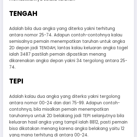
TENGAH
Adalah bila dua angka yang diterka yakni terhitung
antara nomor 25-74. Adapun contoh-contohnya kalau
semisalnya pemain menempatkan taruhan untuk angka
2D depan jadi TENGAH, lantas kalau keluaran angka togel
ialah 3487 pastilah pemain dipastikan menang
dikarenakan angka depan yakni 34 tergolong antara 25-
74.
TEPI
Adalah kalau dua angka yang diterka yakni tergolong
antara nomor 00-24 dan dari 75-99. Adapun contoh-
contohnya, bila misalkan pemain menempatkan
taruhannya untuk 2D belakang jadi TEPI selanjutnya bila
keluaran hasil angka yang tampil ialah 8812, pasti pemain
bisa dikatakan menang karena angka belakang yaitu 12
yang mana terhitung di antara 00-24.