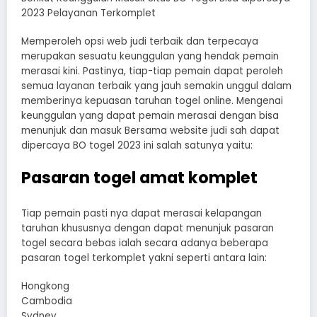
2023 Pelayanan Terkomplet
Memperoleh opsi web judi terbaik dan terpecaya
merupakan sesuatu keunggulan yang hendak pemain
merasai kini. Pastinya, tiap-tiap pemain dapat peroleh
semua layanan terbaik yang jauh semakin unggul dalam
memberinya kepuasan taruhan togel online. Mengenai
keunggulan yang dapat pemain merasai dengan bisa
menunjuk dan masuk Bersama website judi sah dapat
dipercaya BO togel 2023 ini salah satunya yaitu:
Pasaran togel amat komplet
Tiap pemain pasti nya dapat merasai kelapangan
taruhan khususnya dengan dapat menunjuk pasaran
togel secara bebas ialah secara adanya beberapa
pasaran togel terkomplet yakni seperti antara lain:
Hongkong
Cambodia
Sydney