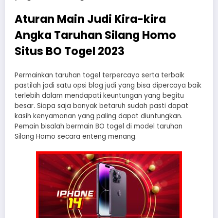
Aturan Main Judi Kira-kira
Angka Taruhan Silang Homo
Situs BO Togel 2023
Permainkan taruhan togel terpercaya serta terbaik
pastilah jadi satu opsi blog judi yang bisa dipercaya baik
terlebih dalam mendapati keuntungan yang begitu
besar. Siapa saja banyak betaruh sudah pasti dapat
kasih kenyamanan yang paling dapat diuntungkan.
Pemain bisalah bermain BO togel di model taruhan
Silang Homo secara enteng menang.