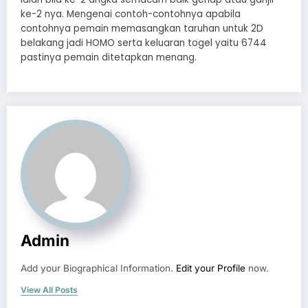
ke-2 nya. Mengenai contoh-contohnya apabila
contohnya pemain memasangkan taruhan untuk 2D
belakang jadi HOMO serta keluaran togel yaitu 6744
pastinya pemain ditetapkan menang.
Admin
Add your Biographical Information.
Edit your Profile
now.
View All Posts