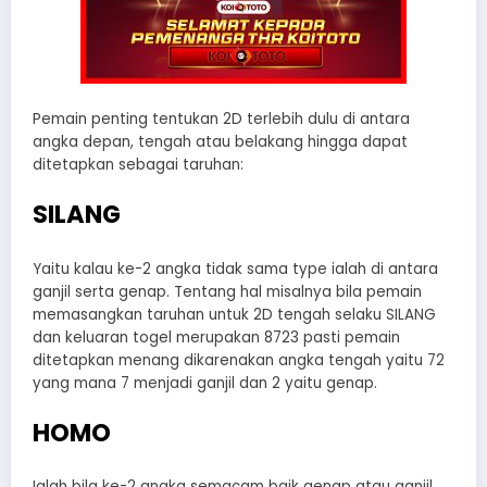
Pemain penting tentukan 2D terlebih dulu di antara
angka depan, tengah atau belakang hingga dapat
ditetapkan sebagai taruhan:
SILANG
Yaitu kalau ke-2 angka tidak sama type ialah di antara
ganjil serta genap. Tentang hal misalnya bila pemain
memasangkan taruhan untuk 2D tengah selaku SILANG
dan keluaran togel merupakan 8723 pasti pemain
ditetapkan menang dikarenakan angka tengah yaitu 72
yang mana 7 menjadi ganjil dan 2 yaitu genap.
HOMO
Ialah bila ke-2 angka semacam baik genap atau ganjil