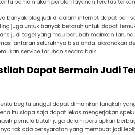
entu pemain akan peroleh layanan teratas terko
a banyak blog judi di dalam internet dapat beri 
ting juga untuk banyak betaruh untuk dapat temuka
ans judi togel yang mau berubah mainkan taruhan 
as lantaran seluruhnya bisa anda laksanakan d
emukan service taruhan secara baik.
stilah Dapat Bermain Judi Te
l tentu begitu unggul dapat dimainkan langkah ya
rena itu siapa saja dapat lekas mengerjakan spekul
 masih pemula butuh juga dalam persiapkan berba
stinya tak ada persyaratan yang membuat jadi lebih