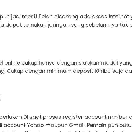
n jadi mesti Telah disokong ada akses internet y
 dapat temukan jaringan yang sebelumnya tak per
l online cukup hanya dengan siapkan modal yang s
g. Cukup dengan minimum deposit 10 ribu saja d
a
iperlukan Di saat proses register account mmber 
di account Yahoo maupun Gmail. Pemain pun butuh 