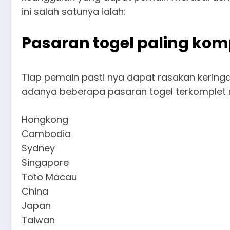
ini salah satunya ialah:
Pasaran togel paling kom
Tiap pemain pasti nya dapat rasakan kerin
adanya beberapa pasaran togel terkomplet 
Hongkong
Cambodia
Sydney
Singapore
Toto Macau
China
Japan
Taiwan