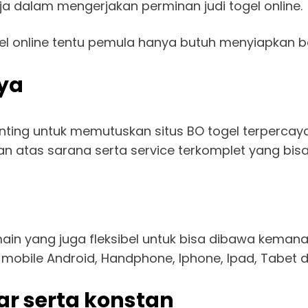
a dalam mengerjakan perminan judi togel online.
el online tentu pemula hanya butuh menyiapkan ber
aya
nting untuk memutuskan situs BO togel terpercay
 atas sarana serta service terkomplet yang bisa
in yang juga fleksibel untuk bisa dibawa keman
 mobile Android, Handphone, Iphone, Ipad, Tabet 
car serta konstan