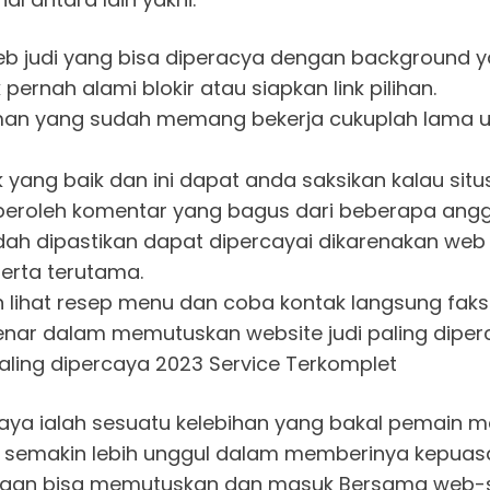
b judi yang bisa diperacya dengan background y
rnah alami blokir atau siapkan link pilihan.
aman yang sudah memang bekerja cukuplah lama u
k yang baik dan ini dapat anda saksikan kalau situ
p peroleh komentar yang bagus dari beberapa angg
udah dipastikan dapat dipercayai dikarenakan web 
erta terutama.
ihat resep menu dan coba kontak langsung faksi 
nar dalam memutuskan website judi paling diper
Paling dipercaya 2023 Service Terkomplet
aya ialah sesuatu kelebihan yang bakal pemain mer
semakin lebih unggul dalam memberinya kepuasan
gan bisa memutuskan dan masuk Bersama web-sit