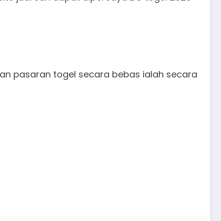
n pasaran togel secara bebas ialah secara