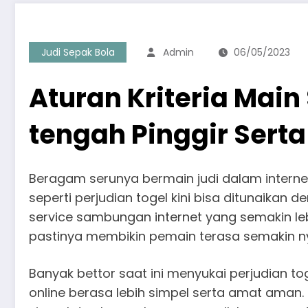
Judi Sepak Bola
Admin
06/05/2023
Aturan Kriteria Main
tengah Pinggir Sert
Beragam serunya bermain judi dalam interne
seperti perjudian togel kini bisa ditunaikan
service sambungan internet yang semakin leb
pastinya membikin pemain terasa semakin 
Banyak bettor saat ini menyukai perjudian to
online berasa lebih simpel serta amat aman.