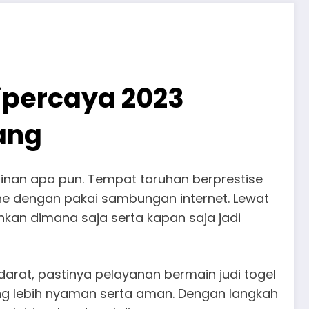
dipercaya 2023
ang
inan apa pun. Tempat taruhan berprestise
line dengan pakai sambungan internet. Lewat
nkan dimana saja serta kapan saja jadi
 darat, pastinya pelayanan bermain judi togel
ang lebih nyaman serta aman. Dengan langkah