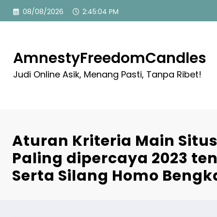
Skip
08/08/2026
2:45:05 PM
to
content
AmnestyFreedomCandles
Judi Online Asik, Menang Pasti, Tanpa Ribet!
Aturan Kriteria Main Situ
Paling dipercaya 2023 te
Serta Silang Homo Beng