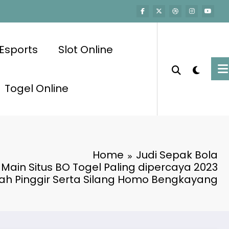
 Esports
Slot Online
Togel Online
Home
Judi Sepak Bola
a Main Situs BO Togel Paling dipercaya 2023
ah Pinggir Serta Silang Homo Bengkayang