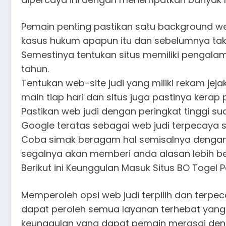
Pemain penting pastikan satu background we
kasus hukum apapun itu dan sebelumnya tak pe
Semestinya tentukan situs memiliki pengal
tahun.
Tentukan web-site judi yang miliki rekam jeja
main tiap hari dan situs juga pastinya kera
Pastikan web judi dengan peringkat tinggi s
Google teratas sebagai web judi terpecaya s
Coba simak beragam hal semisalnya dengan l
segalnya akan memberi anda alasan lebih be
Berikut ini Keunggulan Masuk Situs BO Togel 
Memperoleh opsi web judi terpilih dan terpec
dapat peroleh semua layanan terhebat yang 
keunggulan yang dapat pemain merasai den