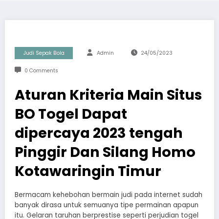
Judi Sepak Bola
Admin
24/05/2023
0 Comments
Aturan Kriteria Main Situs
BO Togel Dapat
dipercaya 2023 tengah
Pinggir Dan Silang Homo
Kotawaringin Timur
Bermacam kehebohan bermain judi pada internet sudah
banyak dirasa untuk semuanya tipe permainan apapun
itu. Gelaran taruhan berprestise seperti perjudian togel