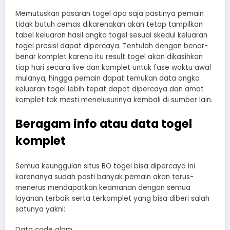
Memutuskan pasaran togel apa saja pastinya pemain
tidak butuh cemas dikarenakan akan tetap tampilkan
tabel keluaran hasil angka togel sesuai skedul keluaran
togel presisi dapat dipercaya. Tentulah dengan benar-
benar komplet karena itu result togel akan dikasihkan
tiap hari secara live dan komplet untuk fase waktu awal
mulanya, hingga pemain dapat temukan data angka
keluaran togel lebih tepat dapat dipercaya dan amat
komplet tak mesti menelusurinya kembali di sumber lain.
Beragam info atau data togel
komplet
Semua keunggulan situs BO togel bisa dipercaya ini
karenanya sudah pasti banyak pemain akan terus-
menerus mendapatkan keamanan dengan semua
layanan terbaik serta terkomplet yang bisa diberi salah
satunya yakni:
Data code alam