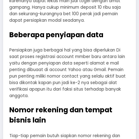
karenanya dapat lekas main judi togel dengan amat
gampang. Hanya cukup minimum deposit 10 ribu saja
dan sekurang-kurangnya bet 100 perak jadi pemain
dapat persiapkan modal seadanya.
Beberapa penyiapan data
Persiapkan juga berbagai hal yang bisa diperlukan Di
saat proses registrasi account mmber baru antara lain
yaitu dengan penyiapan data seperti alamat e mail
penting dibuaat di account Yahoo atau Gmail. Pemain
pun penting miliki nomor contact yang selalu aktif buat
bisa dikontak kapan pun jadi ke-2 nya sebagai alat
verifikasi apapun itu dari faksi situs terhadap banyak
anggota.
Nomor rekening dan tempat
bisnis lain
Tiap-tiap pemain butuh siapkan nomor rekening dan