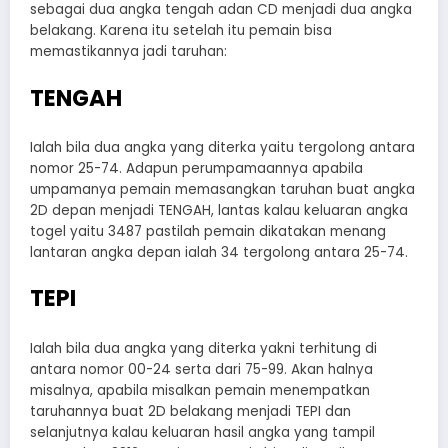
sebagai dua angka tengah adan CD menjadi dua angka
belakang. Karena itu setelah itu pemain bisa
memastikannya jadi taruhan:
TENGAH
Ialah bila dua angka yang diterka yaitu tergolong antara
nomor 25-74. Adapun perumpamaannya apabila
umpamanya pemain memasangkan taruhan buat angka
2D depan menjadi TENGAH, lantas kalau keluaran angka
togel yaitu 3487 pastilah pemain dikatakan menang
lantaran angka depan ialah 34 tergolong antara 25-74.
TEPI
Ialah bila dua angka yang diterka yakni terhitung di
antara nomor 00-24 serta dari 75-99. Akan halnya
misalnya, apabila misalkan pemain menempatkan
taruhannya buat 2D belakang menjadi TEPI dan
selanjutnya kalau keluaran hasil angka yang tampil