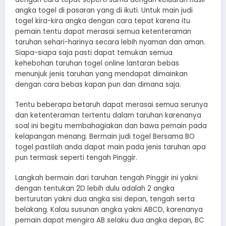
angka togel di pasaran yang di ikuti. Untuk main judi
togel kira-kira angka dengan cara tepat karena itu
pemain tentu dapat merasai semua ketenteraman
taruhan sehari-harinya secara lebih nyaman dan aman.
Siapa-siapa saja pasti dapat temukan semua
kehebohan taruhan togel online lantaran bebas
menunjuk jenis taruhan yang mendapat dimainkan
dengan cara bebas kapan pun dan dimana saja.
Tentu beberapa betaruh dapat merasai semua serunya
dan ketenteraman tertentu dalam taruhan karenanya
soal ini begitu membahagiakan dan bawa pemain pada
kelapangan menang. Bermain judi togel Bersama BO
togel pastilah anda dapat main pada jenis taruhan apa
pun termask seperti tengah Pinggir.
Langkah bermain dari taruhan tengah Pinggir ini yakni
dengan tentukan 2D lebih dulu adalah 2 angka
berturutan yakni dua angka sisi depan, tengah serta
belakang. Kalau susunan angka yakni ABCD, karenanya
pemain dapat mengira AB selaku dua angka depan, BC