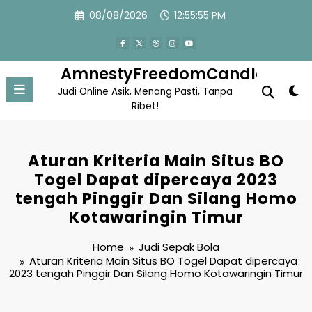
Skip
08/08/2026
12:55:56 PM
to
content
AmnestyFreedomCandles
Judi Online Asik, Menang Pasti, Tanpa
Ribet!
Aturan Kriteria Main Situs BO
Togel Dapat dipercaya 2023
tengah Pinggir Dan Silang Homo
Kotawaringin Timur
Home
Judi Sepak Bola
Aturan Kriteria Main Situs BO Togel Dapat dipercaya
2023 tengah Pinggir Dan Silang Homo Kotawaringin Timur