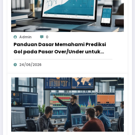
Admin
0
Panduan Dasar Memahami Prediksi
Gol pada Pasar Over/Under untuk
Pemula
24/06/2026