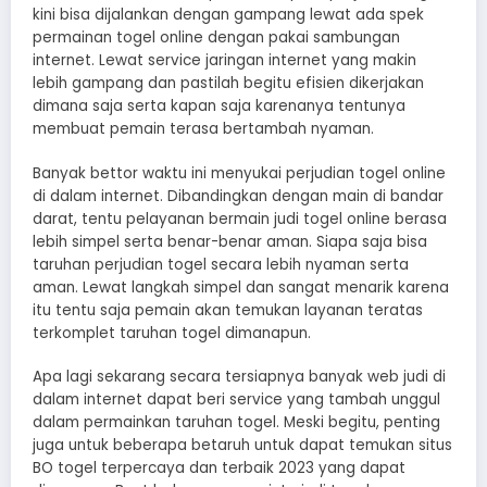
kini bisa dijalankan dengan gampang lewat ada spek
permainan togel online dengan pakai sambungan
internet. Lewat service jaringan internet yang makin
lebih gampang dan pastilah begitu efisien dikerjakan
dimana saja serta kapan saja karenanya tentunya
membuat pemain terasa bertambah nyaman.
Banyak bettor waktu ini menyukai perjudian togel online
di dalam internet. Dibandingkan dengan main di bandar
darat, tentu pelayanan bermain judi togel online berasa
lebih simpel serta benar-benar aman. Siapa saja bisa
taruhan perjudian togel secara lebih nyaman serta
aman. Lewat langkah simpel dan sangat menarik karena
itu tentu saja pemain akan temukan layanan teratas
terkomplet taruhan togel dimanapun.
Apa lagi sekarang secara tersiapnya banyak web judi di
dalam internet dapat beri service yang tambah unggul
dalam permainkan taruhan togel. Meski begitu, penting
juga untuk beberapa betaruh untuk dapat temukan situs
BO togel terpercaya dan terbaik 2023 yang dapat