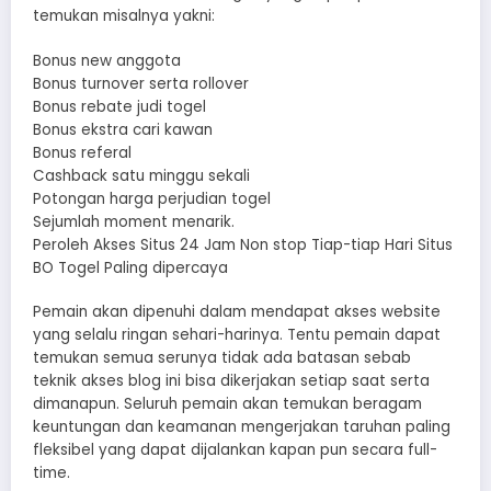
temukan misalnya yakni:
Bonus new anggota
Bonus turnover serta rollover
Bonus rebate judi togel
Bonus ekstra cari kawan
Bonus referal
Cashback satu minggu sekali
Potongan harga perjudian togel
Sejumlah moment menarik.
Peroleh Akses Situs 24 Jam Non stop Tiap-tiap Hari Situs
BO Togel Paling dipercaya
Pemain akan dipenuhi dalam mendapat akses website
yang selalu ringan sehari-harinya. Tentu pemain dapat
temukan semua serunya tidak ada batasan sebab
teknik akses blog ini bisa dikerjakan setiap saat serta
dimanapun. Seluruh pemain akan temukan beragam
keuntungan dan keamanan mengerjakan taruhan paling
fleksibel yang dapat dijalankan kapan pun secara full-
time.