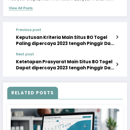
View All Posts
Previous post
Keputusan Kriteria Main Situs BO Togel
Paling dipercaya 2023 tengah Pinggir Dan
Silang Homo Sekadau
Next post
Ketetapan Prasyarat Main Situs BO Togel
Dapat dipercaya 2023 tengah Pinggir Dan
Silang Homo Balangan
RELATED POSTS