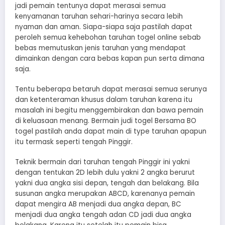
jadi pemain tentunya dapat merasai semua
kenyamanan taruhan sehari-harinya secara lebih
nyaman dan aman. Siapa-siapa saja pastilah dapat
peroleh semua kehebohan taruhan togel online sebab
bebas memutuskan jenis taruhan yang mendapat
dimainkan dengan cara bebas kapan pun serta dimana
saja.
Tentu beberapa betaruh dapat merasai semua serunya
dan ketenteraman khusus dalam taruhan karena itu
masalah ini begitu menggembirakan dan bawa pemain
di keluasaan menang. Bermain judi togel Bersama BO
togel pastilah anda dapat main di type taruhan apapun
itu termask seperti tengah Pinggir.
Teknik bermain dari taruhan tengah Pinggir ini yakni
dengan tentukan 2D lebih dulu yakni 2 angka berurut
yakni dua angka sisi depan, tengah dan belakang. Bila
susunan angka merupakan ABCD, karenanya pemain
dapat mengira AB menjadi dua angka depan, BC
menjadi dua angka tengah adan CD jadi dua angka