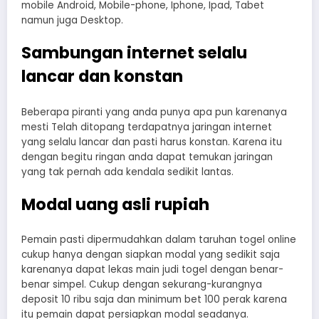
mobile Android, Mobile-phone, Iphone, Ipad, Tabet
namun juga Desktop.
Sambungan internet selalu
lancar dan konstan
Beberapa piranti yang anda punya apa pun karenanya
mesti Telah ditopang terdapatnya jaringan internet
yang selalu lancar dan pasti harus konstan. Karena itu
dengan begitu ringan anda dapat temukan jaringan
yang tak pernah ada kendala sedikit lantas.
Modal uang asli rupiah
Pemain pasti dipermudahkan dalam taruhan togel online
cukup hanya dengan siapkan modal yang sedikit saja
karenanya dapat lekas main judi togel dengan benar-
benar simpel. Cukup dengan sekurang-kurangnya
deposit 10 ribu saja dan minimum bet 100 perak karena
itu pemain dapat persiapkan modal seadanya.