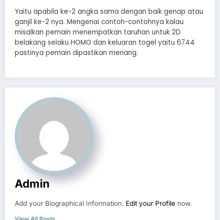
Yaitu apabila ke-2 angka sama dengan baik genap atau
ganjil ke-2 nya. Mengenai contoh-contohnya kalau
misalkan pemain menempatkan taruhan untuk 2D
belakang selaku HOMO dan keluaran togel yaitu 6744
pastinya pemain dipastikan menang.
Admin
Add your Biographical Information.
Edit your Profile
now.
View All Posts