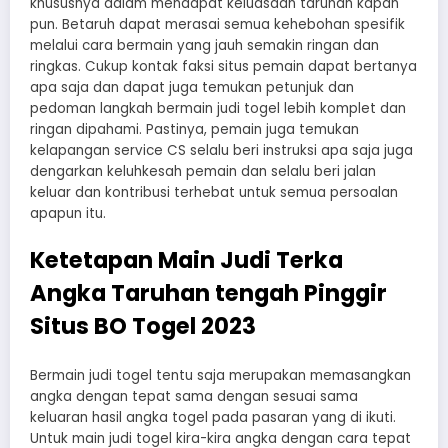
khususnya dalam mendapat keluasaan taruhan kapan
pun. Betaruh dapat merasai semua kehebohan spesifik
melalui cara bermain yang jauh semakin ringan dan
ringkas. Cukup kontak faksi situs pemain dapat bertanya
apa saja dan dapat juga temukan petunjuk dan
pedoman langkah bermain judi togel lebih komplet dan
ringan dipahami. Pastinya, pemain juga temukan
kelapangan service CS selalu beri instruksi apa saja juga
dengarkan keluhkesah pemain dan selalu beri jalan
keluar dan kontribusi terhebat untuk semua persoalan
apapun itu.
Ketetapan Main Judi Terka
Angka Taruhan tengah Pinggir
Situs BO Togel 2023
Bermain judi togel tentu saja merupakan memasangkan
angka dengan tepat sama dengan sesuai sama
keluaran hasil angka togel pada pasaran yang di ikuti.
Untuk main judi togel kira-kira angka dengan cara tepat