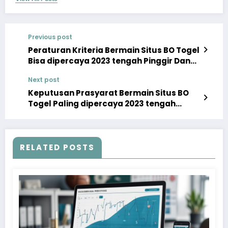
Previous post
Peraturan Kriteria Bermain Situs BO Togel
Bisa dipercaya 2023 tengah Pinggir Dan
Silang Homo Tenggarong
Next post
Keputusan Prasyarat Bermain Situs BO
Togel Paling dipercaya 2023 tengah
Pinggir Serta Silang Homo Tanjung Redeb
RELATED POSTS