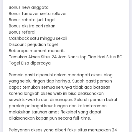
Bonus new anggota
Bonus turnover serta rollover
Bonus rebate judi togel
Bonus ekstra cari rekan
Bonus referal
Cashback satu minggu sekali
Discount perjudian togel
Beberapa moment menarik.
Temukan Akses Situs 24 Jam Non-stop Tiap Hari Situs BO
Togel Bisa dipercaya
Pemain pasti dipenuhi dalam mendapati akses blog
yang selalu ringan tiap harinya. Sudah pasti pemain
dapat temukan semua serunya tidak ada batasan
karena langkah akses web ini bisa dilaksanakan
sewaktu-waktu dan dimanapun. Seluruh pemain bakal
peroleh pelbagai keuntungan dan ketenteraman
melakukan taruhan amat fleksibel yang dapat
dilaksanakan kapan pun secara full-time.
Pelayanan akses yang diberi faksi situs merupakan 24