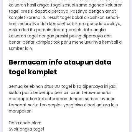
keluaran hasil angka togel sesuai sama agenda keluaran
togel presisi dapat dipercaya. Pastinya dengan amat
komplet karena itu result togel bakal dikasihkan sehari-
hari secara live dan komplet untuk era periode awalnya,
maka dari itu pemain dapat peroleh data angka
keluaran togel dengan presisi paling dipercaya dan
benar-benar komplet tak perlu menelusurinya kembali di
sumber lain.
Bermacam info ataupun data
togel komplet
Semua kelebihan situs BO togel bisa dipercaya ini jadi
sudah pasti beberapa pemain akan terus-menerus
mendapatkan ketenteraman dengan semua layanan
terhebat serta terkomplet yang bisa diberi antara lain
merupakan:
Data code alam
Syair angka togel