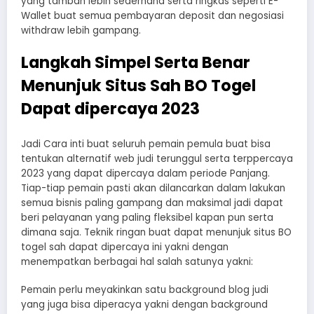
yang tambah lebih sederhana serta ringkas seperti E-
Wallet buat semua pembayaran deposit dan negosiasi
withdraw lebih gampang.
Langkah Simpel Serta Benar
Menunjuk Situs Sah BO Togel
Dapat dipercaya 2023
Jadi Cara inti buat seluruh pemain pemula buat bisa
tentukan alternatif web judi terunggul serta terppercaya
2023 yang dapat dipercaya dalam periode Panjang.
Tiap-tiap pemain pasti akan dilancarkan dalam lakukan
semua bisnis paling gampang dan maksimal jadi dapat
beri pelayanan yang paling fleksibel kapan pun serta
dimana saja. Teknik ringan buat dapat menunjuk situs BO
togel sah dapat dipercaya ini yakni dengan
menempatkan berbagai hal salah satunya yakni:
Pemain perlu meyakinkan satu background blog judi
yang juga bisa diperacya yakni dengan background