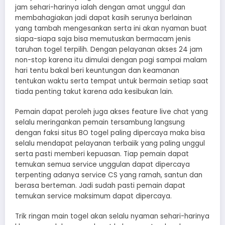
jam sehari-harinya ialah dengan amat unggul dan
membahagiakan jadi dapat kasih serunya berlainan
yang tambah mengesankan serta ini akan nyaman buat
siapa-siapa saja bisa memutuskan bermacam jenis
taruhan togel terpilih. Dengan pelayanan akses 24 jam
non-stop karena itu dimulai dengan pagi sampai malam
hari tentu bakal beri keuntungan dan keamanan
tentukan waktu serta tempat untuk bermain setiap saat
tiada penting takut karena ada kesibukan lain.
Pemain dapat peroleh juga akses feature live chat yang
selalu meringankan pemain tersambung langsung
dengan faksi situs BO togel paling dipercaya maka bisa
selalu mendapat pelayanan terbaiik yang paling unggul
serta pasti memberi kepuasan. Tiap pemain dapat
temukan semua service unggulan dapat dipercaya
terpenting adanya service CS yang ramah, santun dan
berasa berteman. Jadi sudah pasti pemain dapat
temukan service maksimum dapat dipercaya.
Trik ringan main togel akan selalu nyaman sehari-harinya