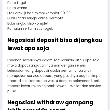
Paito togel
Paito warna
Erek erek ijtihad mimpi komplet 00-99
Buku ijtihad mimpi online bermotif
Buku angka shio komplet
Ramalan serta mistis togel.
Negosiasi deposit bisa dijangkau
lewat apa saja
Layanan seterusnya dalam soal lakukan bisnis apa saja
maka dapat sangatlah nyaman dengan semua
keluasaan yang dapat dirasakn pemain antara lain
merupakan service deposit yang pastinya begitu simpel
dapat dijalankan setiap waktu dengan pelayanan bisnis
deposit lewat rekening bank, lewat E-Wallet dan service
pulsa.
Negosiasi withdraw gampang