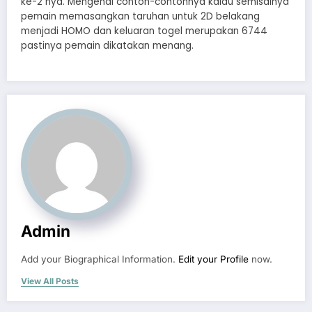
ke-2 nya. Mengenai contoh-contohnya kalau semisalnya
pemain memasangkan taruhan untuk 2D belakang
menjadi HOMO dan keluaran togel merupakan 6744
pastinya pemain dikatakan menang.
Admin
Add your Biographical Information.
Edit your Profile
now.
View All Posts