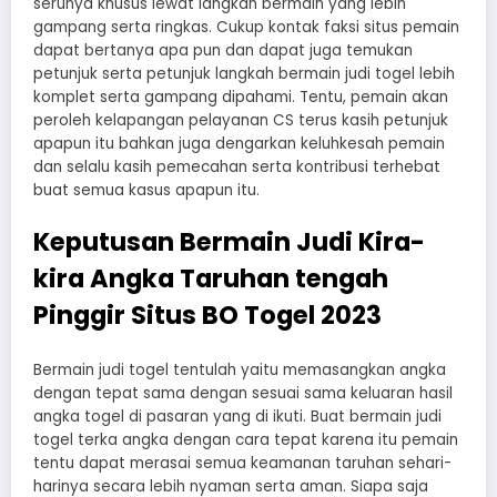
serunya khusus lewat langkah bermain yang lebih
gampang serta ringkas. Cukup kontak faksi situs pemain
dapat bertanya apa pun dan dapat juga temukan
petunjuk serta petunjuk langkah bermain judi togel lebih
komplet serta gampang dipahami. Tentu, pemain akan
peroleh kelapangan pelayanan CS terus kasih petunjuk
apapun itu bahkan juga dengarkan keluhkesah pemain
dan selalu kasih pemecahan serta kontribusi terhebat
buat semua kasus apapun itu.
Keputusan Bermain Judi Kira-
kira Angka Taruhan tengah
Pinggir Situs BO Togel 2023
Bermain judi togel tentulah yaitu memasangkan angka
dengan tepat sama dengan sesuai sama keluaran hasil
angka togel di pasaran yang di ikuti. Buat bermain judi
togel terka angka dengan cara tepat karena itu pemain
tentu dapat merasai semua keamanan taruhan sehari-
harinya secara lebih nyaman serta aman. Siapa saja