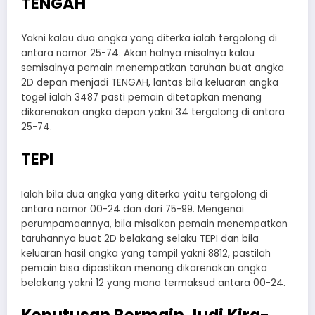
TENGAH
Yakni kalau dua angka yang diterka ialah tergolong di
antara nomor 25-74. Akan halnya misalnya kalau
semisalnya pemain menempatkan taruhan buat angka
2D depan menjadi TENGAH, lantas bila keluaran angka
togel ialah 3487 pasti pemain ditetapkan menang
dikarenakan angka depan yakni 34 tergolong di antara
25-74.
TEPI
Ialah bila dua angka yang diterka yaitu tergolong di
antara nomor 00-24 dan dari 75-99. Mengenai
perumpamaannya, bila misalkan pemain menempatkan
taruhannya buat 2D belakang selaku TEPI dan bila
keluaran hasil angka yang tampil yakni 8812, pastilah
pemain bisa dipastikan menang dikarenakan angka
belakang yakni 12 yang mana termaksud antara 00-24.
Keputusan Bermain Judi Kira-