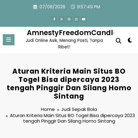
Skip
07/08/2026
9:57:50 PM
to
content
AmnestyFreedomCandles
Judi Online Asik, Menang Pasti, Tanpa
Ribet!
Aturan Kriteria Main Situs BO
Togel Bisa dipercaya 2023
tengah Pinggir Dan Silang Homo
Sintang
Home
Judi Sepak Bola
Aturan Kriteria Main Situs BO Togel Bisa dipercaya 2023
tengah Pinggir Dan Silang Homo Sintang