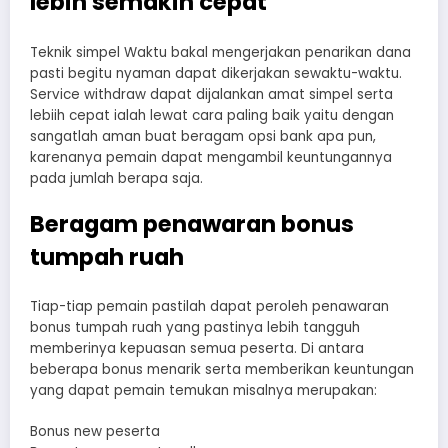
lebih semakin cepat
Teknik simpel Waktu bakal mengerjakan penarikan dana
pasti begitu nyaman dapat dikerjakan sewaktu-waktu.
Service withdraw dapat dijalankan amat simpel serta
lebiih cepat ialah lewat cara paling baik yaitu dengan
sangatlah aman buat beragam opsi bank apa pun,
karenanya pemain dapat mengambil keuntungannya
pada jumlah berapa saja.
Beragam penawaran bonus
tumpah ruah
Tiap-tiap pemain pastilah dapat peroleh penawaran
bonus tumpah ruah yang pastinya lebih tangguh
memberinya kepuasan semua peserta. Di antara
beberapa bonus menarik serta memberikan keuntungan
yang dapat pemain temukan misalnya merupakan:
Bonus new peserta