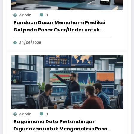
Admin
0
Panduan Dasar Memahami Prediksi
Gol pada Pasar Over/Under untuk
Pemula
24/06/2026
Admin
0
Bagaimana Data Pertandingan
Digunakan untuk Menganalisis Pasar