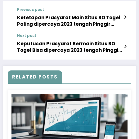
Previous post
Ketetapan Prasyarat Main Situs BO Togel
Paling dipercaya 2023 tengah Pinggir
Serta Silang Homo Banjarbaru
Next post
Keputusan Prasyarat Bermain Situs BO
Togel Bisa dipercaya 2023 tengah Pinggir
Dan Silang Homo Banjarbaru
RELATED POSTS