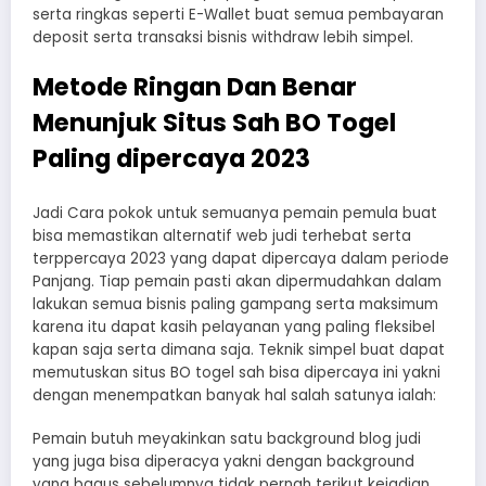
serta ringkas seperti E-Wallet buat semua pembayaran
deposit serta transaksi bisnis withdraw lebih simpel.
Metode Ringan Dan Benar
Menunjuk Situs Sah BO Togel
Paling dipercaya 2023
Jadi Cara pokok untuk semuanya pemain pemula buat
bisa memastikan alternatif web judi terhebat serta
terppercaya 2023 yang dapat dipercaya dalam periode
Panjang. Tiap pemain pasti akan dipermudahkan dalam
lakukan semua bisnis paling gampang serta maksimum
karena itu dapat kasih pelayanan yang paling fleksibel
kapan saja serta dimana saja. Teknik simpel buat dapat
memutuskan situs BO togel sah bisa dipercaya ini yakni
dengan menempatkan banyak hal salah satunya ialah:
Pemain butuh meyakinkan satu background blog judi
yang juga bisa diperacya yakni dengan background
yang bagus sebelumnya tidak pernah terikut kejadian