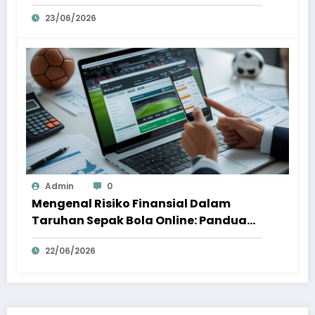
1X2 di Industri Perjudian
23/06/2026
Admin
0
Mengenal Risiko Finansial Dalam
Taruhan Sepak Bola Online: Panduan
Menyusun Strategi Cerdas
22/06/2026