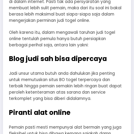
di dalam internet. Pasti tak ada persyaratan yang
membuat lebih sulit pemain, maka dari itu soal ini bakal
berasa lebih maksimal buat siapa-siapa saja dalam
mengerjakan perminan judi togel online.
Oleh karena itu, dalam mengawali taruhan judi togel
online tentulah pemula hanya butuh persiapkan
berbagai perihal saja, antara lain yakni:
Blog judi sah bisa dipercaya
Jadi unsur utama butuh anda dahulukan jika penting
untuk memutuskan situs BO togel terpercaya dan
terbaik hingga pemain semakin lebih ringan buat dapat
peroleh ketenteraman atas sarana dan service
terkomplet yang bisa diberi didalamnya.
Piranti alat online
Pemain pasti mesti mempunyai alat bermain yang juga
fleksibel untuk bisa dibawa kemana sajakah damn