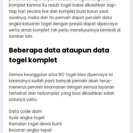
komplet karena itu result togel bakal dikasihkan tiap-
tiap hari secara live dan komplet buat kurun saat
awalnya, maka dari itu pemain dapat peroleh data
angka keluaran togel dengan presisi dapat dipercaya
serta amat komplet tak perlu menelusurinya kembali di
sumber lain.
Beberapa data ataupun data
togel komplet
Semua keunggulan situs BO togel bisa dipercaya ini
karenanya sudah pasti banyak pemain akan terus-
menerus peroleh keamanan dengan semua layanan
terhebat dan terkomplet yang bisa dikasihkan salah
satunya yaitu:
Data code alam
Syair angka togel
Ramalan togel dewa bumi
Bocoran angka tepat