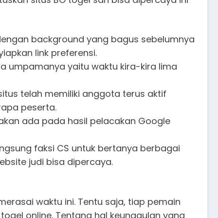
ni dengan background yang bagus sebelumnya
apkan link preferensi.
 umpamanya yaitu waktu kira-kira lima
itus telah memiliki anggota terus aktif
rapa peserta.
i akan ada pada hasil pelacakan Google
gsung faksi CS untuk bertanya berbagai
site judi bisa dipercaya.
erasai waktu ini. Tentu saja, tiap pemain
togel online. Tentang hal keunggulan yang