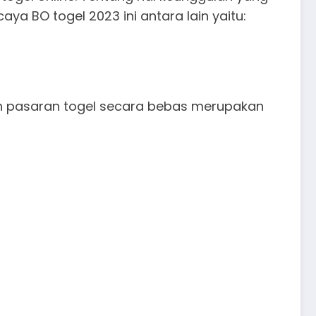
 BO togel 2023 ini antara lain yaitu:
ih pasaran togel secara bebas merupakan