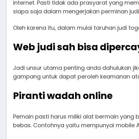
internet. Pasti tidak ada prasyarat yang memb
siapa saja dalam mengerjakan perminan judi 
Oleh karena itu, dalam mulai taruhan judi tog
Web judi sah bisa diperc
Jadi unsur utama penting anda dahulukan jik
gampang untuk dapat peroleh keamanan atas
Piranti wadah online
Pemain pasti harus miliki alat bermain yan
bebas. Contohnya yaitu mempunyai mobile An