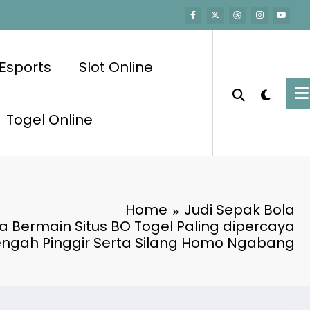
 Esports
Slot Online
Togel Online
Home
Judi Sepak Bola
ia Bermain Situs BO Togel Paling dipercaya
engah Pinggir Serta Silang Homo Ngabang