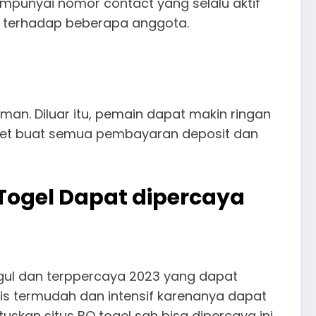
mpunyai nomor contact yang selalu aktif
tus terhadap beberapa anggota.
an. Diluar itu, pemain dapat makin ringan
allet buat semua pembayaran deposit dan
Togel Dapat dipercaya
gul dan terppercaya 2023 yang dapat
is termudah dan intensif karenanya dapat
skan situs BO togel sah bisa dipercaya ini