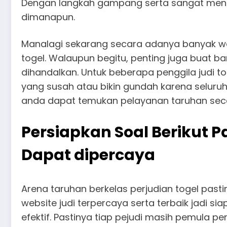
Dengan langkah gampang serta sangat menari
dimanapun.
Manalagi sekarang secara adanya banyak web
togel. Walaupun begitu, penting juga buat b
dihandalkan. Untuk beberapa penggila judi t
yang susah atau bikin gundah karena seluru
anda dapat temukan pelayanan taruhan seca
Persiapkan Soal Berikut P
Dapat dipercaya
Arena taruhan berkelas perjudian togel pas
website judi terpercaya serta terbaik jadi s
efektif. Pastinya tiap pejudi masih pemula pe