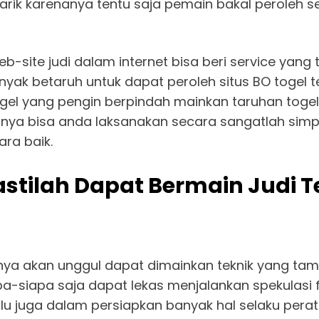
k karenanya tentu saja pemain bakal peroleh serv
-site judi dalam internet bisa beri service yan
anyak betaruh untuk dapat peroleh situs BO togel
ogel yang pengin berpindah mainkan taruhan togel 
hnya bisa anda laksanakan secara sangatlah simpe
ra baik.
astilah Dapat Bermain Judi T
tinya akan unggul dapat dimainkan teknik yang t
iapa-siapa saja dapat lekas menjalankan spekulasi 
rlu juga dalam persiapkan banyak hal selaku peratu