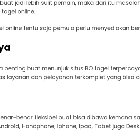
uat jadi lebih sulit pemain, maka dari itu masalah 
togel online.
el online tentu saja pemula perlu menyediakan berb
aya
a penting buat menunjuk situs BO togel terpercay
 layanan dan pelayanan terkomplet yang bisa di
g benar-benar fleksibel buat bisa dibawa kemana 
droid, Handphone, Iphone, Ipad, Tabet juga Desk