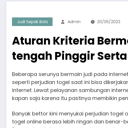
Judi Sepak Bola
Admin
20/05/2023
Aturan Kriteria Berm
tengah Pinggir Sert
Beberapa serunya bermain judi pada interne
seperti perjudian togel saat ini bisa diker
internet. Lewat pelayanan sambungan intern
kapan saja karena itu pastinya membikin pe
Banyak bettor kini menyukai perjudian togel 
togel online berasa lebih ringan dan benar-