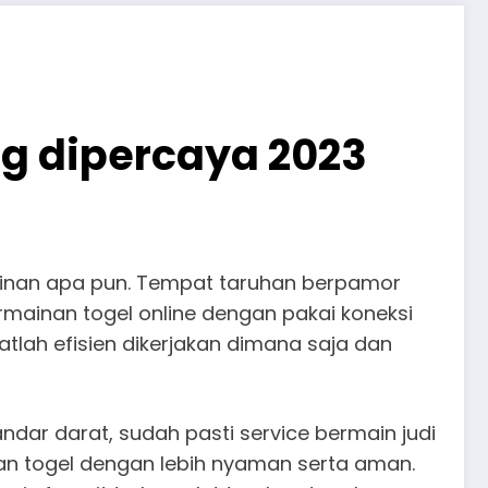
ng dipercaya 2023
mainan apa pun. Tempat taruhan berpamor
rmainan togel online dengan pakai koneksi
lah efisien dikerjakan dimana saja dan
andar darat, sudah pasti service bermain judi
ian togel dengan lebih nyaman serta aman.