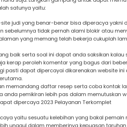
ah satunya yaitu:
-site judi yang benar-benar bisa diperacya yak
n sebelumnya tidak pernah alami blokir atau menyi
laman yang memang telah bekerja cukuplah lama
ng baik serta soal ini dapat anda saksikan kalau s
 saja kerap peroleh komentar yang bagus dari bebe
ggi pasti dapat dipercayai dikarenakan website in
terutama.
 memandang daftar resep serta coba kontak lan
 anda pemikiran lebih pas dalam memutuskan web
 Dapat dipercaya 2023 Pelayanan Terkomplet
caya yaitu sesuatu kelebihan yang bakal pemain m
lebih unggul dalam memberinya kepuasan taruhan 