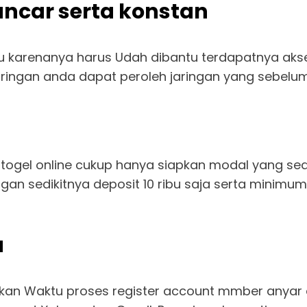
lancar serta konstan
tu karenanya harus Udah dibantu terdapatnya akse
ingan anda dapat peroleh jaringan yang sebelumn
gel online cukup hanya siapkan modal yang sediki
an sedikitnya deposit 10 ribu saja serta minimum
a
lukan Waktu proses register account mmber anyar 