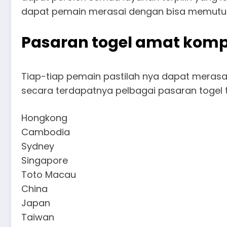
dapat pemain merasai dengan bisa memutuska
Pasaran togel amat komp
Tiap-tiap pemain pastilah nya dapat meras
secara terdapatnya pelbagai pasaran togel te
Hongkong
Cambodia
Sydney
Singapore
Toto Macau
China
Japan
Taiwan