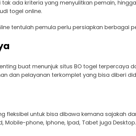
sti tak ada kriteria yang menyulitkan pemain, hin
i togel online.
line tentulah pemula perlu persiapkan berbagai p
aya
nting buat menunjuk situs BO togel terpercaya da
n dan pelayanan terkomplet yang bisa diberi di
ang fleksibel untuk bisa dibawa kemana sajakah 
 Mobile-phone, Iphone, Ipad, Tabet juga Desktop.