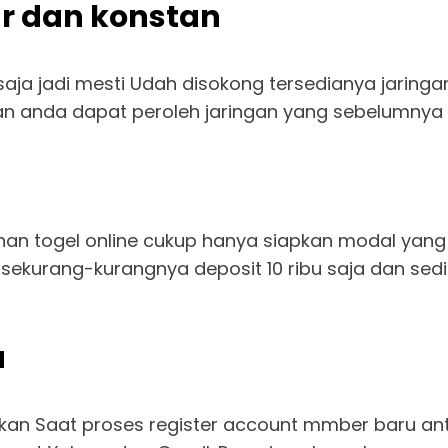
ar dan konstan
 jadi mesti Udah disokong tersedianya jaringan 
n anda dapat peroleh jaringan yang sebelumnya ti
 togel online cukup hanya siapkan modal yang se
sekurang-kurangnya deposit 10 ribu saja dan sedi
a
ukan Saat proses register account mmber baru an