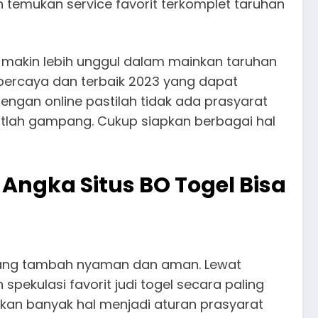
 temukan service favorit terkomplet taruhan
g makin lebih unggul dalam mainkan taruhan
erpercaya dan terbaik 2023 yang dapat
engan online pastilah tidak ada prasyarat
tlah gampang. Cukup siapkan berbagai hal
 Angka Situs BO Togel Bisa
 yang tambah nyaman dan aman. Lewat
spekulasi favorit judi togel secara paling
pkan banyak hal menjadi aturan prasyarat