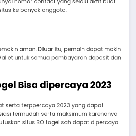
nyai nomor contact yang selalu aktif buat
 situs ke banyak anggota.
emakin aman. Diluar itu, pemain dapat makin
E-Wallet untuk semua pembayaran deposit dan
el Bisa dipercaya 2023
bat serta terppercaya 2023 yang dapat
siasi termudah serta maksimum karenanya
utuskan situs BO togel sah dapat dipercaya