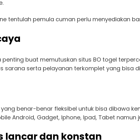
e.
line tentulah pemula cuman perlu menyediakan ban
rcaya
a penting buat memutuskan situs BO togel terper
s sarana serta pelayanan terkomplet yang bisa d
 yang benar-benar fleksibel untuk bisa dibawa k
bile Android, Gadget, Iphone, Ipad, Tabet namun 
s lancar dan konstan