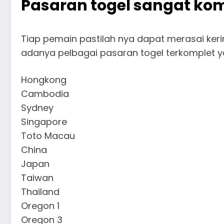
Pasaran togel sangat ko
Tiap pemain pastilah nya dapat merasai keri
adanya pelbagai pasaran togel terkomplet yai
Hongkong
Cambodia
Sydney
Singapore
Toto Macau
China
Japan
Taiwan
Thailand
Oregon 1
Oregon 3