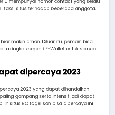
perlu mempunyai nomor contact yang selalu
ari faksi situs terhadap beberapa anggota.
iar makin aman. Diluar itu, pemain bisa
rta ringkas seperti E-Wallet untuk semua
Dapat dipercaya 2023
terppercaya 2023 yang dapat dihandalkan
paling gampang serta intensif jadi dapat
lih situs BO togel sah bisa dipercaya ini