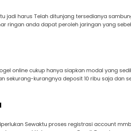
 jadi harus Telah ditunjang tersedianya sambung
r ringan anda dapat peroleh jaringan yang sebel
gel online cukup hanya siapkan modal yang sediki
sekurang-kurangnya deposit 10 ribu saja dan se
a
diperlukan Sewaktu proses registrasi account mmb