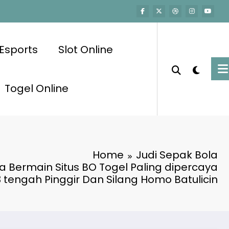
 Esports
Slot Online
Togel Online
Home
Judi Sepak Bola
ia Bermain Situs BO Togel Paling dipercaya
 tengah Pinggir Dan Silang Homo Batulicin