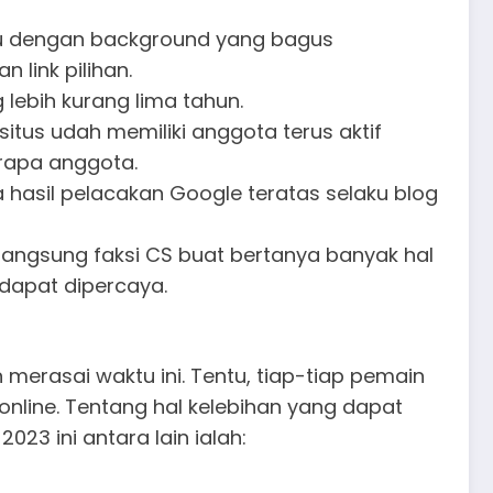
itu dengan background yang bagus
 link pilihan.
lebih kurang lima tahun.
itus udah memiliki anggota terus aktif
erapa anggota.
a hasil pelacakan Google teratas selaku blog
angsung faksi CS buat bertanya banyak hal
dapat dipercaya.
 merasai waktu ini. Tentu, tiap-tiap pemain
nline. Tentang hal kelebihan yang dapat
23 ini antara lain ialah: