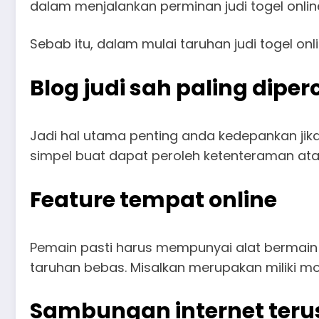
dalam menjalankan perminan judi togel onlin
Sebab itu, dalam mulai taruhan judi togel on
Blog judi sah paling dipe
Jadi hal utama penting anda kedepankan jik
simpel buat dapat peroleh ketenteraman ata
Feature tempat online
Pemain pasti harus mempunyai alat bermain
taruhan bebas. Misalkan merupakan miliki mo
Sambungan internet teru