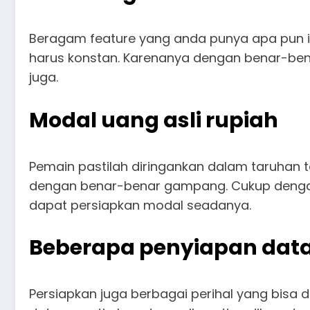
Beragam feature yang anda punya apa pun itu
harus konstan. Karenanya dengan benar-bena
juga.
Modal uang asli rupiah
Pemain pastilah diringankan dalam taruhan to
dengan benar-benar gampang. Cukup dengan 
dapat persiapkan modal seadanya.
Beberapa penyiapan dat
Persiapkan juga berbagai perihal yang bisa 