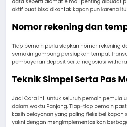
data seperti alamat e mail penting dibuaa
aktif buat bisa dikontak kapan pun karena itu
Nomor rekening dan tempa
Tiap pemain perlu siapkan nomor rekening da
semakin gampang persiapkan tempat transaksi
pembayaran deposit serta negosiasi withdraw
Teknik Simpel Serta Pas M
Jadi Cara inti untuk seluruh pemain pemula u
dalam waktu Panjang. Tiap-tiap pemain pasti
kasih pelayanan yang paling fleksibel kapan s
yakni dengan mengimplementasikan berbagai 