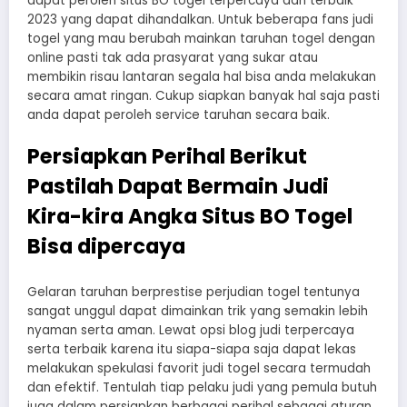
dapat peroleh situs BO togel terpercaya dan terbaik
2023 yang dapat dihandalkan. Untuk beberapa fans judi
togel yang mau berubah mainkan taruhan togel dengan
online pasti tak ada prasyarat yang sukar atau
membikin risau lantaran segala hal bisa anda melakukan
secara amat ringan. Cukup siapkan banyak hal saja pasti
anda dapat peroleh service taruhan secara baik.
Persiapkan Perihal Berikut
Pastilah Dapat Bermain Judi
Kira-kira Angka Situs BO Togel
Bisa dipercaya
Gelaran taruhan berprestise perjudian togel tentunya
sangat unggul dapat dimainkan trik yang semakin lebih
nyaman serta aman. Lewat opsi blog judi terpercaya
serta terbaik karena itu siapa-siapa saja dapat lekas
melakukan spekulasi favorit judi togel secara termudah
dan efektif. Tentulah tiap pelaku judi yang pemula butuh
juga dalam persiapkan berbagai perihal sebagai aturan