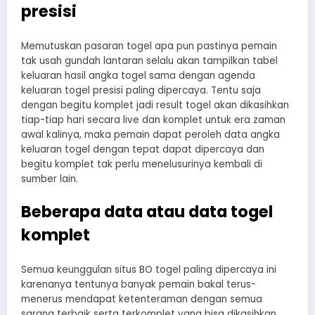
presisi
Memutuskan pasaran togel apa pun pastinya pemain
tak usah gundah lantaran selalu akan tampilkan tabel
keluaran hasil angka togel sama dengan agenda
keluaran togel presisi paling dipercaya. Tentu saja
dengan begitu komplet jadi result togel akan dikasihkan
tiap-tiap hari secara live dan komplet untuk era zaman
awal kalinya, maka pemain dapat peroleh data angka
keluaran togel dengan tepat dapat dipercaya dan
begitu komplet tak perlu menelusurinya kembali di
sumber lain.
Beberapa data atau data togel
komplet
Semua keunggulan situs BO togel paling dipercaya ini
karenanya tentunya banyak pemain bakal terus-
menerus mendapat ketenteraman dengan semua
sarana terbaik serta terkomplet yang bisa dikasihkan