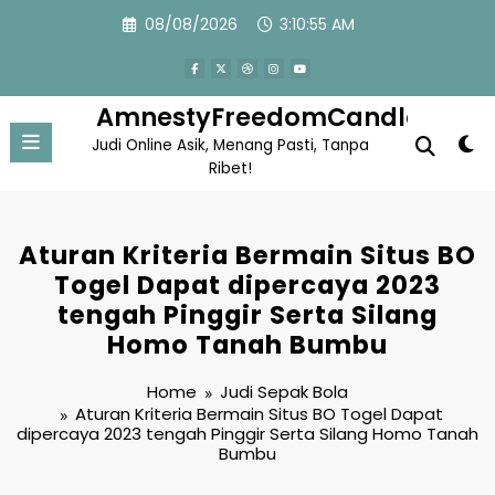
Skip
08/08/2026
3:10:56 AM
to
content
AmnestyFreedomCandles
Judi Online Asik, Menang Pasti, Tanpa
Ribet!
Aturan Kriteria Bermain Situs BO
Togel Dapat dipercaya 2023
tengah Pinggir Serta Silang
Homo Tanah Bumbu
Home
Judi Sepak Bola
Aturan Kriteria Bermain Situs BO Togel Dapat
dipercaya 2023 tengah Pinggir Serta Silang Homo Tanah
Bumbu