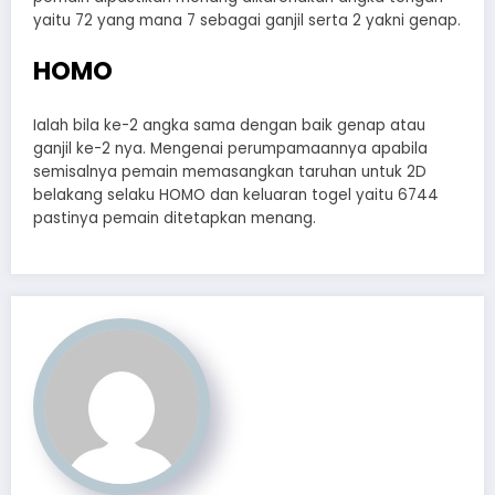
yaitu 72 yang mana 7 sebagai ganjil serta 2 yakni genap.
HOMO
Ialah bila ke-2 angka sama dengan baik genap atau
ganjil ke-2 nya. Mengenai perumpamaannya apabila
semisalnya pemain memasangkan taruhan untuk 2D
belakang selaku HOMO dan keluaran togel yaitu 6744
pastinya pemain ditetapkan menang.