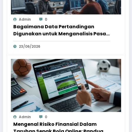
Admin
0
Bagaimana Data Pertandingan
Digunakan untuk Menganalisis Pasar
1X2 di Industri Perjudian
23/06/2026
Admin
0
Mengenal Risiko Finansial Dalam
Taruhan Sepak Bola Online: Panduan