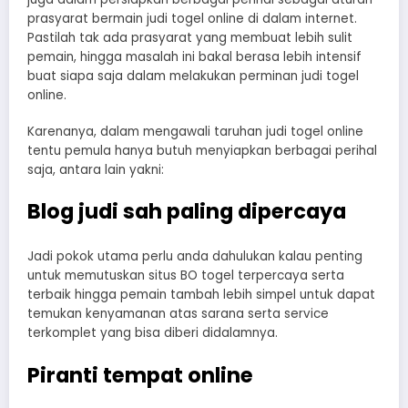
prasyarat bermain judi togel online di dalam internet.
Pastilah tak ada prasyarat yang membuat lebih sulit
pemain, hingga masalah ini bakal berasa lebih intensif
buat siapa saja dalam melakukan perminan judi togel
online.
Karenanya, dalam mengawali taruhan judi togel online
tentu pemula hanya butuh menyiapkan berbagai perihal
saja, antara lain yakni:
Blog judi sah paling dipercaya
Jadi pokok utama perlu anda dahulukan kalau penting
untuk memutuskan situs BO togel terpercaya serta
terbaik hingga pemain tambah lebih simpel untuk dapat
temukan kenyamanan atas sarana serta service
terkomplet yang bisa diberi didalamnya.
Piranti tempat online