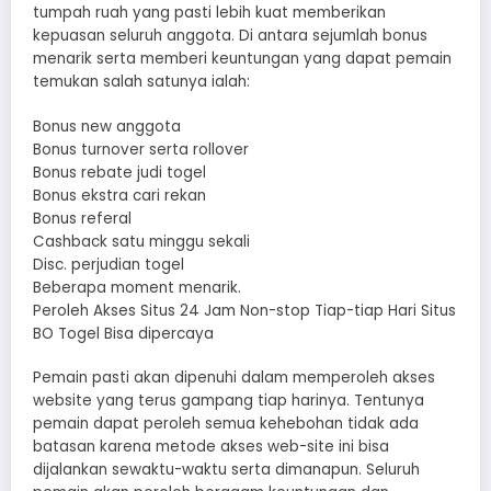
tumpah ruah yang pasti lebih kuat memberikan
kepuasan seluruh anggota. Di antara sejumlah bonus
menarik serta memberi keuntungan yang dapat pemain
temukan salah satunya ialah:
Bonus new anggota
Bonus turnover serta rollover
Bonus rebate judi togel
Bonus ekstra cari rekan
Bonus referal
Cashback satu minggu sekali
Disc. perjudian togel
Beberapa moment menarik.
Peroleh Akses Situs 24 Jam Non-stop Tiap-tiap Hari Situs
BO Togel Bisa dipercaya
Pemain pasti akan dipenuhi dalam memperoleh akses
website yang terus gampang tiap harinya. Tentunya
pemain dapat peroleh semua kehebohan tidak ada
batasan karena metode akses web-site ini bisa
dijalankan sewaktu-waktu serta dimanapun. Seluruh