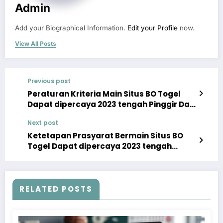
Admin
Add your Biographical Information.
Edit your Profile
now.
View All Posts
Previous post
Peraturan Kriteria Main Situs BO Togel
Dapat dipercaya 2023 tengah Pinggir Dan
Silang Homo Sekadau
Next post
Ketetapan Prasyarat Bermain Situs BO
Togel Dapat dipercaya 2023 tengah
Pinggir Dan Silang Homo Pelaihari
RELATED POSTS