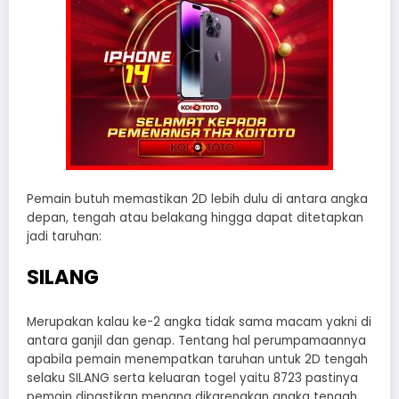
Pemain butuh memastikan 2D lebih dulu di antara angka
depan, tengah atau belakang hingga dapat ditetapkan
jadi taruhan:
SILANG
Merupakan kalau ke-2 angka tidak sama macam yakni di
antara ganjil dan genap. Tentang hal perumpamaannya
apabila pemain menempatkan taruhan untuk 2D tengah
selaku SILANG serta keluaran togel yaitu 8723 pastinya
pemain dipastikan menang dikarenakan angka tengah