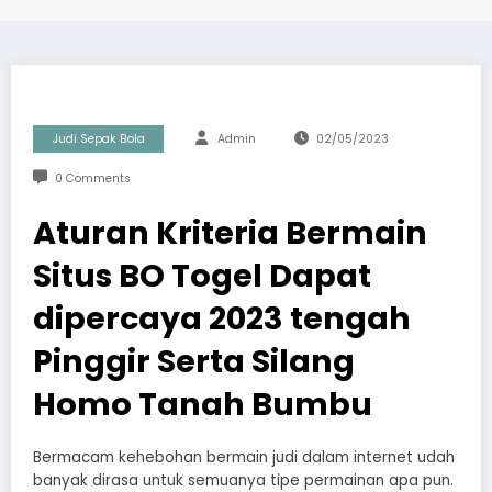
Judi Sepak Bola
Admin
02/05/2023
0 Comments
Aturan Kriteria Bermain
Situs BO Togel Dapat
dipercaya 2023 tengah
Pinggir Serta Silang
Homo Tanah Bumbu
Bermacam kehebohan bermain judi dalam internet udah
banyak dirasa untuk semuanya tipe permainan apa pun.