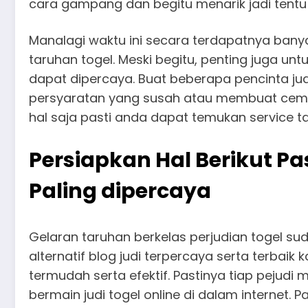
cara gampang dan begitu menarik jadi tentu
Manalagi waktu ini secara terdapatnya banya
taruhan togel. Meski begitu, penting juga un
dapat dipercaya. Buat beberapa pencinta jud
persyaratan yang susah atau membuat cema
hal saja pasti anda dapat temukan service t
Persiapkan Hal Berikut Pa
Paling dipercaya
Gelaran taruhan berkelas perjudian togel s
alternatif blog judi terpercaya serta terbaik
termudah serta efektif. Pastinya tiap pejud
bermain judi togel online di dalam internet. 