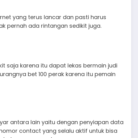
rnet yang terus lancar dan pasti harus
k pernah ada rintangan sedikit juga.
t saja karena itu dapat lekas bermain judi
urangnya bet 100 perak karena itu pemain
yar antara lain yaitu dengan penyiapan data
nomor contact yang selalu aktif untuk bisa