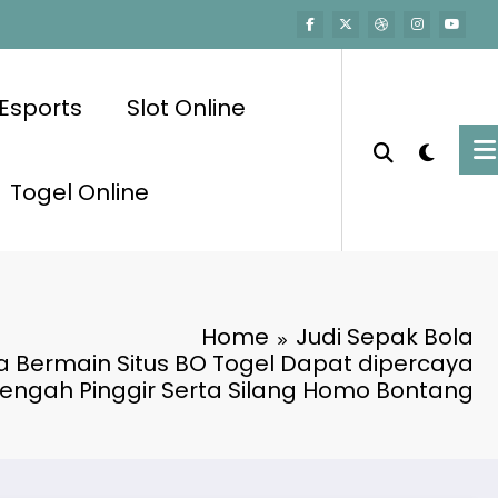
 Esports
Slot Online
Togel Online
Home
Judi Sepak Bola
ria Bermain Situs BO Togel Dapat dipercaya
tengah Pinggir Serta Silang Homo Bontang