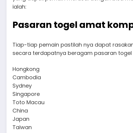
ialah:
Pasaran togel amat komp
Tiap-tiap pemain pastilah nya dapat rasaka
secara terdapatnya beragam pasaran togel te
Hongkong
Cambodia
Sydney
Singapore
Toto Macau
China
Japan
Taiwan