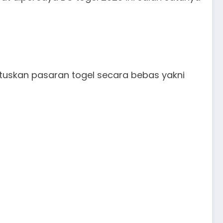
tuskan pasaran togel secara bebas yakni