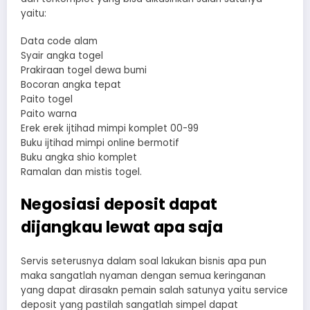
yaitu:
Data code alam
Syair angka togel
Prakiraan togel dewa bumi
Bocoran angka tepat
Paito togel
Paito warna
Erek erek ijtihad mimpi komplet 00-99
Buku ijtihad mimpi online bermotif
Buku angka shio komplet
Ramalan dan mistis togel.
Negosiasi deposit dapat
dijangkau lewat apa saja
Servis seterusnya dalam soal lakukan bisnis apa pun
maka sangatlah nyaman dengan semua keringanan
yang dapat dirasakn pemain salah satunya yaitu service
deposit yang pastilah sangatlah simpel dapat