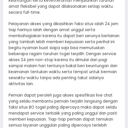
keuntungan serta ketenteraman menjalankan taruhan
amat fleksibel yang dapat dilaksanakan setiap waktu
secara full-time.
Pelayanan akses yang dikasihkan faksi situs ialah 24 jam
tiap harinya ialah dengan amat unggul serta
membahagiakan karena itu dapat beri serunya berlainan
yang tambah lebih memberi kepuasan serta perihal ini
begitu nyaman buat siapa saja bisa memutuskan
beberapa ragam taruhan togel terpilih. Dengan service
akses 24 jam non-stop karena itu dimulai dari pagi
sampai malam hari tentunya bakal beri keuntungan dan
keamanan tentukan waktu serta tempat untuk bermain
sewaktu-waktu tanpa ada penting takut adanya
aktivitas lain.
Pemain dapat peroleh juga akses spesifikasi live chat
yang selalu membantu pemain terjalin langsung dengan
faksi situs BO togel paling dipercaya maka dapat selalu
mendapat service terbaiik yang paling unggul dan pasti
memberi kepuasan. Tiap-tiap pemain dapat temukan
semua layanan unggulan paling dipercaya terlebih