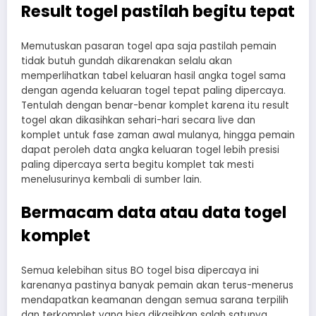
Result togel pastilah begitu tepat
Memutuskan pasaran togel apa saja pastilah pemain
tidak butuh gundah dikarenakan selalu akan
memperlihatkan tabel keluaran hasil angka togel sama
dengan agenda keluaran togel tepat paling dipercaya.
Tentulah dengan benar-benar komplet karena itu result
togel akan dikasihkan sehari-hari secara live dan
komplet untuk fase zaman awal mulanya, hingga pemain
dapat peroleh data angka keluaran togel lebih presisi
paling dipercaya serta begitu komplet tak mesti
menelusurinya kembali di sumber lain.
Bermacam data atau data togel
komplet
Semua kelebihan situs BO togel bisa dipercaya ini
karenanya pastinya banyak pemain akan terus-menerus
mendapatkan keamanan dengan semua sarana terpilih
dan terkomplet yang bisa dikasihkan salah satunya