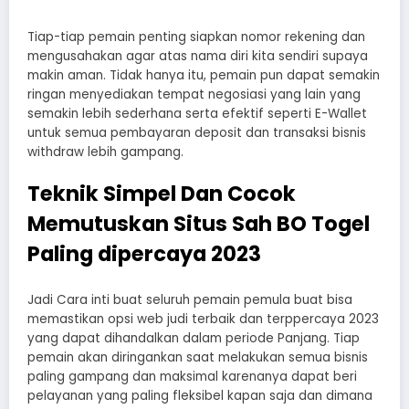
Tiap-tiap pemain penting siapkan nomor rekening dan
mengusahakan agar atas nama diri kita sendiri supaya
makin aman. Tidak hanya itu, pemain pun dapat semakin
ringan menyediakan tempat negosiasi yang lain yang
semakin lebih sederhana serta efektif seperti E-Wallet
untuk semua pembayaran deposit dan transaksi bisnis
withdraw lebih gampang.
Teknik Simpel Dan Cocok
Memutuskan Situs Sah BO Togel
Paling dipercaya 2023
Jadi Cara inti buat seluruh pemain pemula buat bisa
memastikan opsi web judi terbaik dan terppercaya 2023
yang dapat dihandalkan dalam periode Panjang. Tiap
pemain akan diringankan saat melakukan semua bisnis
paling gampang dan maksimal karenanya dapat beri
pelayanan yang paling fleksibel kapan saja dan dimana