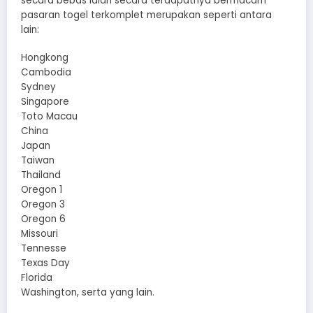
secara bebas ialah secara terdapatnya bermacam
pasaran togel terkomplet merupakan seperti antara
lain:
Hongkong
Cambodia
Sydney
Singapore
Toto Macau
China
Japan
Taiwan
Thailand
Oregon 1
Oregon 3
Oregon 6
Missouri
Tennesse
Texas Day
Florida
Washington, serta yang lain.