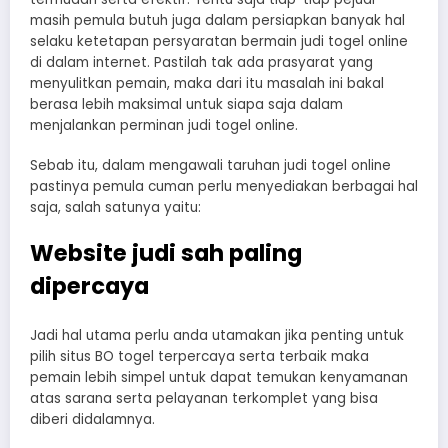
masih pemula butuh juga dalam persiapkan banyak hal
selaku ketetapan persyaratan bermain judi togel online
di dalam internet. Pastilah tak ada prasyarat yang
menyulitkan pemain, maka dari itu masalah ini bakal
berasa lebih maksimal untuk siapa saja dalam
menjalankan perminan judi togel online.
Sebab itu, dalam mengawali taruhan judi togel online
pastinya pemula cuman perlu menyediakan berbagai hal
saja, salah satunya yaitu:
Website judi sah paling
dipercaya
Jadi hal utama perlu anda utamakan jika penting untuk
pilih situs BO togel terpercaya serta terbaik maka
pemain lebih simpel untuk dapat temukan kenyamanan
atas sarana serta pelayanan terkomplet yang bisa
diberi didalamnya.