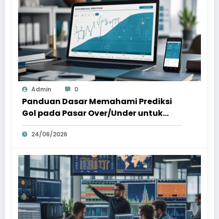
Admin
0
Panduan Dasar Memahami Prediksi
Gol pada Pasar Over/Under untuk
Pemula
24/06/2026