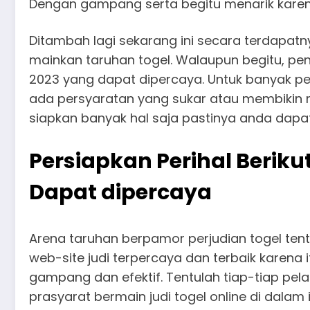
Dengan gampang serta begitu menarik karena 
Ditambah lagi sekarang ini secara terdapatn
mainkan taruhan togel. Walaupun begitu, pent
2023 yang dapat dipercaya. Untuk banyak pen
ada persyaratan yang sukar atau membikin 
siapkan banyak hal saja pastinya anda dapa
Persiapkan Perihal Beriku
Dapat dipercaya
Arena taruhan berpamor perjudian togel ten
web-site judi terpercaya dan terbaik karena 
gampang dan efektif. Tentulah tiap-tiap pe
prasyarat bermain judi togel online di dalam