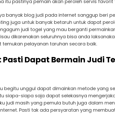
itu pastinya pemain akan peroleh servis favorit
ya banyak blog judi pada internet sanggup beri 
ing juga untuk banyak betaruh untuk dapat perole
gagum judi togel yang mau berganti permainkan t
risau dikarenakan seluruhnya bisa anda laksan
t temukan pelayanan taruhan secara baik.
t Pasti Dapat Bermain Judi T
tu begitu unggul dapat dimainkan metode yang s
itu siapa-siapa saja dapat selekasnya mengerjakan 
laku judi masih yang pemula butuh juga dalam me
 internet. Pasti tak ada persyaratan yang membuat