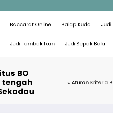
Baccarat Online
Balap Kuda
Judi
Judi Tembak Ikan
Judi Sepak Bola
itus BO
3 tengah
Aturan Kriteria 
 Sekadau