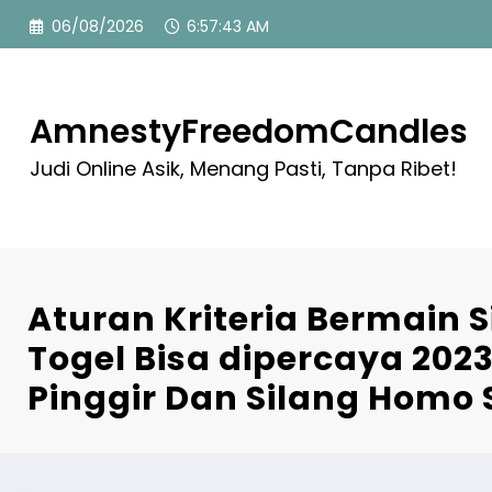
Skip
06/08/2026
6:57:44 AM
to
content
AmnestyFreedomCandles
Judi Online Asik, Menang Pasti, Tanpa Ribet!
Aturan Kriteria Bermain S
Togel Bisa dipercaya 202
Pinggir Dan Silang Homo