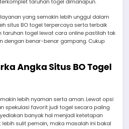
 terkomplet taruhan togel dimanapun.
pelayanan yang semakin lebih unggul dalam
h situs BO togel terpercaya serta terbaik
aruhan togel lewat cara online pastilah tak
akan dengan benar-benar gampang. Cukup
erka Angka Situs BO Togel
emakin lebih nyaman serta aman. Lewat opsi
spekulasi favorit judi togel secara paling
nyediakan banyak hal menjadi ketetapan
 lebih sulit pemain, maka masalah ini bakal