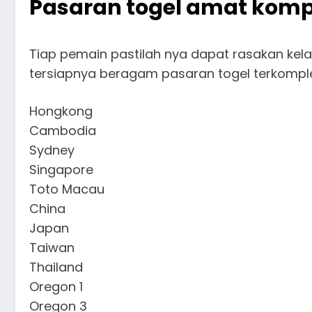
Pasaran togel amat komp
Tiap pemain pastilah nya dapat rasakan ke
tersiapnya beragam pasaran togel terkomplet 
Hongkong
Cambodia
Sydney
Singapore
Toto Macau
China
Japan
Taiwan
Thailand
Oregon 1
Oregon 3