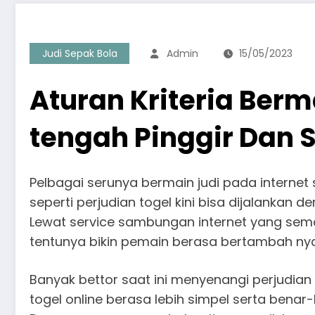
Judi Sepak Bola
Admin
15/05/2023
Aturan Kriteria Berm
tengah Pinggir Dan
Pelbagai serunya bermain judi pada interne
seperti perjudian togel kini bisa dijalankan
Lewat service sambungan internet yang semak
tentunya bikin pemain berasa bertambah n
Banyak bettor saat ini menyenangi perjudian 
togel online berasa lebih simpel serta bena