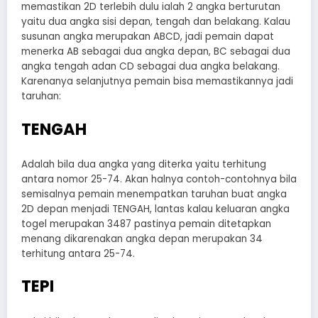
memastikan 2D terlebih dulu ialah 2 angka berturutan
yaitu dua angka sisi depan, tengah dan belakang. Kalau
susunan angka merupakan ABCD, jadi pemain dapat
menerka AB sebagai dua angka depan, BC sebagai dua
angka tengah adan CD sebagai dua angka belakang.
Karenanya selanjutnya pemain bisa memastikannya jadi
taruhan:
TENGAH
Adalah bila dua angka yang diterka yaitu terhitung
antara nomor 25-74. Akan halnya contoh-contohnya bila
semisalnya pemain menempatkan taruhan buat angka
2D depan menjadi TENGAH, lantas kalau keluaran angka
togel merupakan 3487 pastinya pemain ditetapkan
menang dikarenakan angka depan merupakan 34
terhitung antara 25-74.
TEPI