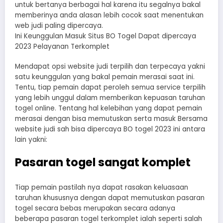
untuk bertanya berbagai hal karena itu segalnya bakal
memberinya anda alasan lebih cocok saat menentukan
web judi paling dipercaya.
Ini Keunggulan Masuk Situs BO Togel Dapat dipercaya
2023 Pelayanan Terkomplet
Mendapat opsi website judi terpilih dan terpecaya yakni
satu keunggulan yang bakal pemain merasai saat ini.
Tentu, tiap pemain dapat peroleh semua service terpilih
yang lebih unggul dalam memberikan kepuasan taruhan
togel online. Tentang hal kelebihan yang dapat pemain
merasai dengan bisa memutuskan serta masuk Bersama
website judi sah bisa dipercaya BO togel 2023 ini antara
lain yakni:
Pasaran togel sangat komplet
Tiap pemain pastilah nya dapat rasakan keluasaan
taruhan khususnya dengan dapat memutuskan pasaran
togel secara bebas merupakan secara adanya
beberapa pasaran togel terkomplet ialah seperti salah