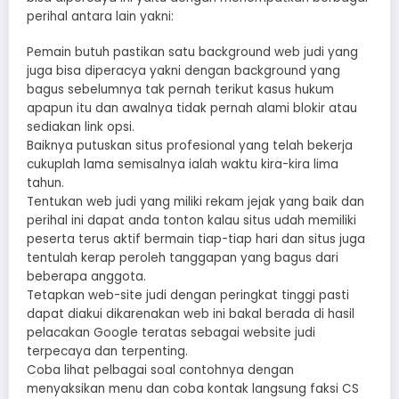
perihal antara lain yakni:
Pemain butuh pastikan satu background web judi yang
juga bisa diperacya yakni dengan background yang
bagus sebelumnya tak pernah terikut kasus hukum
apapun itu dan awalnya tidak pernah alami blokir atau
sediakan link opsi.
Baiknya putuskan situs profesional yang telah bekerja
cukuplah lama semisalnya ialah waktu kira-kira lima
tahun.
Tentukan web judi yang miliki rekam jejak yang baik dan
perihal ini dapat anda tonton kalau situs udah memiliki
peserta terus aktif bermain tiap-tiap hari dan situs juga
tentulah kerap peroleh tanggapan yang bagus dari
beberapa anggota.
Tetapkan web-site judi dengan peringkat tinggi pasti
dapat diakui dikarenakan web ini bakal berada di hasil
pelacakan Google teratas sebagai website judi
terpecaya dan terpenting.
Coba lihat pelbagai soal contohnya dengan
menyaksikan menu dan coba kontak langsung faksi CS