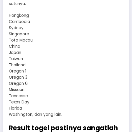
satunya:
Hongkong
Cambodia
Sydney
Singapore
Toto Macau
China
Japan
Taiwan
Thailand
Oregon 1
Oregon 3
Oregon 6
Missouri
Tennesse
Texas Day
Florida
Washington, dan yang lain.
Result togel pastinya sangatlah