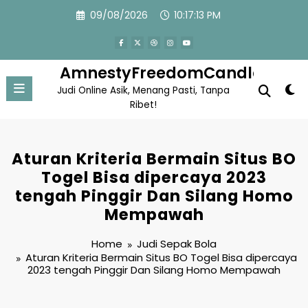
Skip
09/08/2026
10:17:14 PM
to
content
AmnestyFreedomCandles
Judi Online Asik, Menang Pasti, Tanpa
Ribet!
Aturan Kriteria Bermain Situs BO
Togel Bisa dipercaya 2023
tengah Pinggir Dan Silang Homo
Mempawah
Home
Judi Sepak Bola
Aturan Kriteria Bermain Situs BO Togel Bisa dipercaya
2023 tengah Pinggir Dan Silang Homo Mempawah