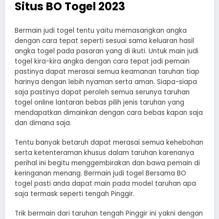
Situs BO Togel 2023
Bermain judi togel tentu yaitu memasangkan angka
dengan cara tepat seperti sesuai sama keluaran hasil
angka togel pada pasaran yang di ikuti. Untuk main judi
togel kira-kira angka dengan cara tepat jadi pemain
pastinya dapat merasai semua keamanan taruhan tiap
harinya dengan lebih nyaman serta aman. Siapa-siapa
saja pastinya dapat peroleh semua serunya taruhan
togel online lantaran bebas pilih jenis taruhan yang
mendapatkan dimainkan dengan cara bebas kapan saja
dan dimana saja.
Tentu banyak betaruh dapat merasai semua kehebohan
serta ketenteraman khusus dalam taruhan karenanya
perihal ini begitu menggembirakan dan bawa pemain di
keringanan menang. Bermain judi togel Bersama BO
togel pasti anda dapat main pada model taruhan apa
saja termask seperti tengah Pinggir.
Trik bermain dari taruhan tengah Pinggir ini yakni dengan