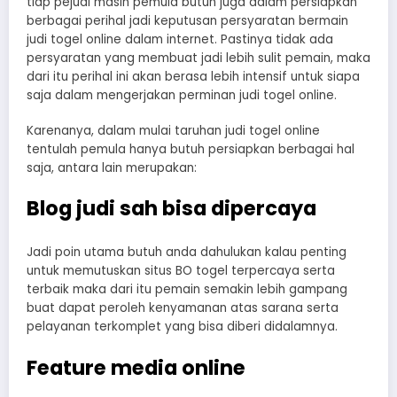
tiap pejudi masih pemula butuh juga dalam persiapkan
berbagai perihal jadi keputusan persyaratan bermain
judi togel online dalam internet. Pastinya tidak ada
persyaratan yang membuat jadi lebih sulit pemain, maka
dari itu perihal ini akan berasa lebih intensif untuk siapa
saja dalam mengerjakan perminan judi togel online.
Karenanya, dalam mulai taruhan judi togel online
tentulah pemula hanya butuh persiapkan berbagai hal
saja, antara lain merupakan:
Blog judi sah bisa dipercaya
Jadi poin utama butuh anda dahulukan kalau penting
untuk memutuskan situs BO togel terpercaya serta
terbaik maka dari itu pemain semakin lebih gampang
buat dapat peroleh kenyamanan atas sarana serta
pelayanan terkomplet yang bisa diberi didalamnya.
Feature media online