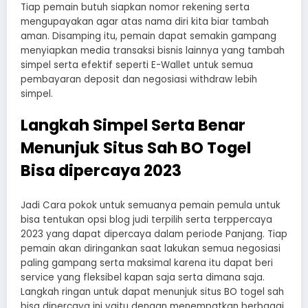
Tiap pemain butuh siapkan nomor rekening serta
mengupayakan agar atas nama diri kita biar tambah
aman. Disamping itu, pemain dapat semakin gampang
menyiapkan media transaksi bisnis lainnya yang tambah
simpel serta efektif seperti E-Wallet untuk semua
pembayaran deposit dan negosiasi withdraw lebih
simpel.
Langkah Simpel Serta Benar
Menunjuk Situs Sah BO Togel
Bisa dipercaya 2023
Jadi Cara pokok untuk semuanya pemain pemula untuk
bisa tentukan opsi blog judi terpilih serta terppercaya
2023 yang dapat dipercaya dalam periode Panjang. Tiap
pemain akan diringankan saat lakukan semua negosiasi
paling gampang serta maksimal karena itu dapat beri
service yang fleksibel kapan saja serta dimana saja.
Langkah ringan untuk dapat menunjuk situs BO togel sah
bisa dipercaya ini yaitu dengan menempatkan berbagai