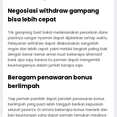
Negosiasi withdraw gampang
bisa lebih cepat
Trik gampang Saat bakal melaksanakan penarikan dana
pastinya sangat nyaman dapat dijalankan setiap waktu.
Pelayanan withdraw dapat dilaksanakan sangatlah
ringan dan lebiih cepat yakni melalui langkah paling baik
dengan benar-benar aman buat beberapa alternatif
bank apa saja, karena itu pemain dapat mengambil
keuntungannya dalam jumlah berapa saja.
Beragam penawaran bonus
berlimpah
Tiap pemain pastilah dapat peroleh penawaran bonus
berlimpah yang pasti lebih tangguh berikan kepuasan
seluruh peserta. Di antara beberapa bonus menarik dan
beri keuntungan yang dapat pemain temukan misalnya