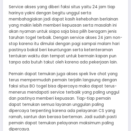
Service akses yang diberi faksi situs yaitu 24 jam tiap
harinya yakni dengan begitu unggul serta
membahagiakan jadi dapat kasih kehebohan berlainan
yang makin lebih memberi kepuasan serta masalah ini
akan nyaman untuk siapa saja bisa pilih beragam jenis
taruhan togel terbaik. Dengan service akses 24 jam non-
stop karena itu dimulai dengan pagi sampai malam hari
pastinya bakal beri keuntungan serta ketenteraman
tentukan waktu dan tempat untuk bermain kapan pun
tanpa ada butuh takut oleh karena ada pekerjaan lain.
Pemain dapat temukan juga akses spek live chat yang
terus mempermudah pemain terjalin langsung dengan
faksi situs BO togel bisa dipercaya maka dapat terus-
menerus mendapati service terbaiik yang paling unggul
dan pastinya memberi kepuasan. Tiap-tiap pemain
dapat temukan semua layanan unggulan paling
dipercaya terpenting karena ada pelayanan CS yang
ramah, santun dan berasa berteman. Jadi sudah pasti
pemain dapat temukan pelayanan maksimum paling
dipercaya.