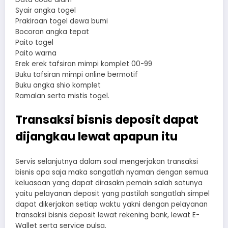
Syair angka togel
Prakiraan togel dewa bumi
Bocoran angka tepat
Paito togel
Paito warna
Erek erek tafsiran mimpi komplet 00-99
Buku tafsiran mimpi online bermotif
Buku angka shio komplet
Ramalan serta mistis togel.
Transaksi bisnis deposit dapat
dijangkau lewat apapun itu
Servis selanjutnya dalam soal mengerjakan transaksi
bisnis apa saja maka sangatlah nyaman dengan semua
keluasaan yang dapat dirasakn pemain salah satunya
yaitu pelayanan deposit yang pastilah sangatlah simpel
dapat dikerjakan setiap waktu yakni dengan pelayanan
transaksi bisnis deposit lewat rekening bank, lewat E-
Wallet serta service pulsa.