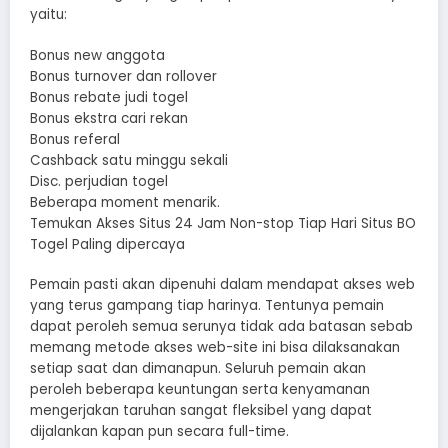
yaitu:
Bonus new anggota
Bonus turnover dan rollover
Bonus rebate judi togel
Bonus ekstra cari rekan
Bonus referal
Cashback satu minggu sekali
Disc. perjudian togel
Beberapa moment menarik.
Temukan Akses Situs 24 Jam Non-stop Tiap Hari Situs BO
Togel Paling dipercaya
Pemain pasti akan dipenuhi dalam mendapat akses web
yang terus gampang tiap harinya. Tentunya pemain
dapat peroleh semua serunya tidak ada batasan sebab
memang metode akses web-site ini bisa dilaksanakan
setiap saat dan dimanapun. Seluruh pemain akan
peroleh beberapa keuntungan serta kenyamanan
mengerjakan taruhan sangat fleksibel yang dapat
dijalankan kapan pun secara full-time.