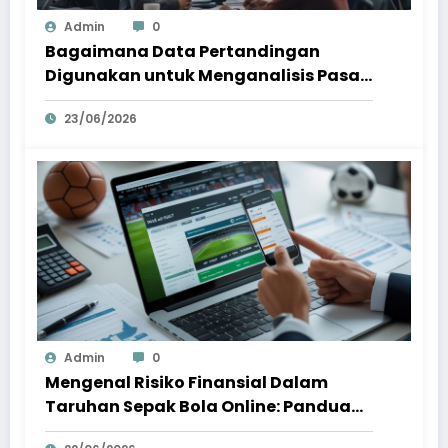
Admin
0
Bagaimana Data Pertandingan
Digunakan untuk Menganalisis Pasar
1X2 di Industri Perjudian
23/06/2026
Admin
0
Mengenal Risiko Finansial Dalam
Taruhan Sepak Bola Online: Panduan
Menyusun Strategi Cerdas