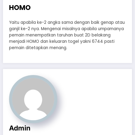
HOMO
Yaitu apabila ke-2 angka sama dengan baik genap atau
ganjil ke-2 nya. Mengenai misalnya apabila umpamanya
pemain menempatkan taruhan buat 2D belakang
menjadi HOMO dan keluaran togel yakni 6744 pasti
pemain ditetapkan menang.
Admin