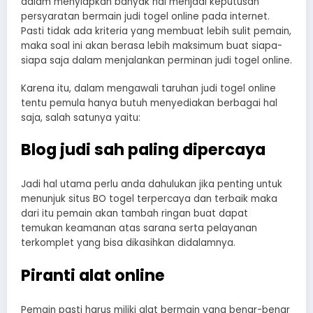
dalam menyiapkan banyak hal menjadi keputusan
persyaratan bermain judi togel online pada internet.
Pasti tidak ada kriteria yang membuat lebih sulit pemain,
maka soal ini akan berasa lebih maksimum buat siapa-
siapa saja dalam menjalankan perminan judi togel online.
Karena itu, dalam mengawali taruhan judi togel online
tentu pemula hanya butuh menyediakan berbagai hal
saja, salah satunya yaitu:
Blog judi sah paling dipercaya
Jadi hal utama perlu anda dahulukan jika penting untuk
menunjuk situs BO togel terpercaya dan terbaik maka
dari itu pemain akan tambah ringan buat dapat
temukan keamanan atas sarana serta pelayanan
terkomplet yang bisa dikasihkan didalamnya.
Piranti alat online
Pemain pasti harus miliki alat bermain yang benar-benar