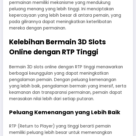
permainan memiliki mekanisme yang mendukung
peluang menang yang lebih tinggi. Ini menciptakan
kepercayaan yang lebih besar di antara pemain, yang
pada gilirannya dapat meningkatkan keterlibatan
mereka dengan permainan.
Kelebihan Bermain 3D Slots
Online dengan RTP Tinggi
Bermain 3D slots online dengan RTP tinggi menawarkan
berbagai keunggulan yang dapat meningkatkan
pengalaman pemain. Dengan peluang kemenangan
yang lebih baik, pengalaman bermain yang imersif, serta
keamanan dan transparansi permainan, pemain dapat
merasakan nilai lebih dari setiap putaran.
Peluang Kemenangan yang Lebih Baik
RTP (Return to Player) yang tinggi berarti pemain
memiliki peluang lebih besar untuk memenangkan