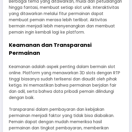
Berbagai tema yang ditawarkan, mulai dari petualangan
hingga fantasi, membuat setiap slot unik. Interaktivitas
yang ditawarkan melalui fitur permainan dapat
membuat pemain merasa lebih terlibat. Aktivitas
bermain menjadi lebih menyenangkan dan membuat
pemain ingin kembali lagi ke platform.
Keamanan dan Transparansi
Permainan
Keamanan adalah aspek penting dalam bermain slot
online. Platform yang menawarkan 3D slots dengan RTP
tinggi biasanya sudah terlisensi dan diaudit oleh pihak
ketiga. Ini memastikan bahwa permainan berjalan fair
dan adil, serta bahwa data pribadi pemain dilindungi
dengan baik.
Transparansi dalam pembayaran dan kebijakan
permainan menjadi faktor yang tidak bisa diabaikan.
Pemain dapat dengan mudah memeriksa hasil
permainan dan tingkat pembayaran, memberikan