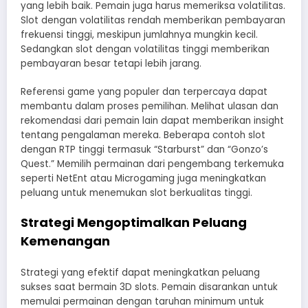
yang lebih baik. Pemain juga harus memeriksa volatilitas.
Slot dengan volatilitas rendah memberikan pembayaran
frekuensi tinggi, meskipun jumlahnya mungkin kecil.
Sedangkan slot dengan volatilitas tinggi memberikan
pembayaran besar tetapi lebih jarang.
Referensi game yang populer dan terpercaya dapat
membantu dalam proses pemilihan. Melihat ulasan dan
rekomendasi dari pemain lain dapat memberikan insight
tentang pengalaman mereka. Beberapa contoh slot
dengan RTP tinggi termasuk “Starburst” dan “Gonzo’s
Quest.” Memilih permainan dari pengembang terkemuka
seperti NetEnt atau Microgaming juga meningkatkan
peluang untuk menemukan slot berkualitas tinggi.
Strategi Mengoptimalkan Peluang
Kemenangan
Strategi yang efektif dapat meningkatkan peluang
sukses saat bermain 3D slots. Pemain disarankan untuk
memulai permainan dengan taruhan minimum untuk