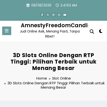
Skip
08/08/2026
2:41:54 AM
to
content
AmnestyFreedomCandles
Judi Online Asik, Menang Pasti, Tanpa
Ribet!
3D Slots Online Dengan RTP
Tinggi: Pilihan Terbaik untuk
Menang Besar
Home
Slot Online
3D Slots Online Dengan RTP Tinggi: Pilihan Terbaik untuk
Menang Besar